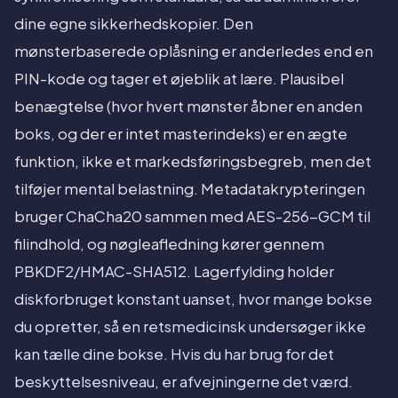
dine egne sikkerhedskopier. Den
mønsterbaserede oplåsning er anderledes end en
PIN-kode og tager et øjeblik at lære. Plausibel
benægtelse (hvor hvert mønster åbner en anden
boks, og der er intet masterindeks) er en ægte
funktion, ikke et markedsføringsbegreb, men det
tilføjer mental belastning. Metadatakrypteringen
bruger ChaCha20 sammen med AES-256-GCM til
filindhold, og nøgleafledning kører gennem
PBKDF2/HMAC-SHA512. Lagerfylding holder
diskforbruget konstant uanset, hvor mange bokse
du opretter, så en retsmedicinsk undersøger ikke
kan tælle dine bokse. Hvis du har brug for det
beskyttelsesniveau, er afvejningerne det værd.