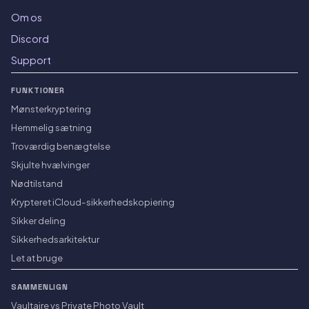
Om os
Discord
Support
FUNKTIONER
Mønsterkryptering
Hemmelig sætning
Troværdig benægtelse
Skjulte hvælvinger
Nødtilstand
Krypteret iCloud-sikkerhedskopiering
Sikker deling
Sikkerhedsarkitektur
Let at bruge
SAMMENLIGN
Vaultaire vs Private Photo Vault