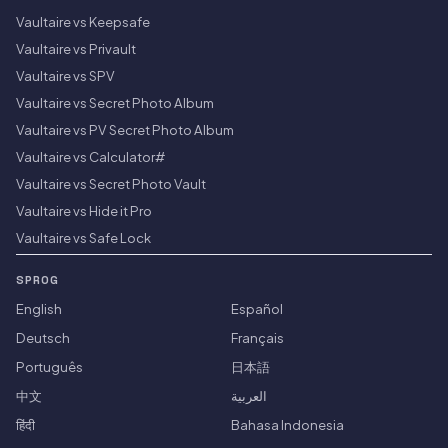
Vaultaire vs Keepsafe
Vaultaire vs Privault
Vaultaire vs SPV
Vaultaire vs Secret Photo Album
Vaultaire vs PV Secret Photo Album
Vaultaire vs Calculator#
Vaultaire vs Secret Photo Vault
Vaultaire vs Hide it Pro
Vaultaire vs Safe Lock
SPROG
English
Español
Deutsch
Français
Português
日本語
中文
العربية
हिंदी
Bahasa Indonesia