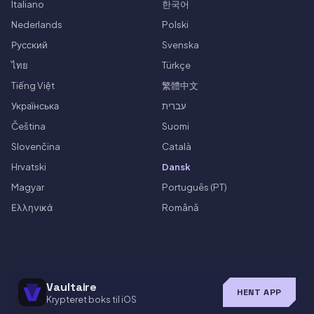
Italiano
한국어
Nederlands
Polski
Русский
Svenska
ไทย
Türkçe
Tiếng Việt
繁體中文
Українська
עברית
Čeština
Suomi
Slovenčina
Català
Hrvatski
Dansk
Magyar
Português (PT)
Ελληνικά
Română
Vaultaire
HENT APP
Krypteret boks til iOS