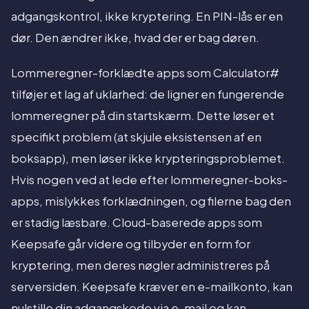
adgangskontrol, ikke kryptering. En PIN-lås er en
dør. Den ændrer ikke, hvad der er bag døren.
Lommeregner-forklædte apps som Calculator#
tilføjer et lag af uklarhed: de ligner en fungerende
lommeregner på din startskærm. Dette løser et
specifikt problem (at skjule eksistensen af en
boksapp), men løser ikke krypteringsproblemet.
Hvis nogen ved at lede efter lommeregner-boks-
apps, mislykkes forklædningen, og filerne bag den
er stadig læsbare. Cloud-baserede apps som
Keepsafe går videre og tilbyder en form for
kryptering, men deres nøgler administreres på
serversiden. Keepsafe kræver en e-mailkonto, kan
nulstille din adgangskode via e-mail og kan