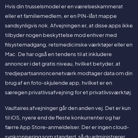
Hvis din trusselsmodel er en værelseskammerat
eller et familiemedlem, er en PIN-låst mappe
sandsynligvis nok. Afvejningen er, at disse apps ikke
tilbyder nogen beskyttelse mod enhver med
filsystemadgang, retsmedicinske værktøjer eller en
Mac. De har også en tendens til at inkludere
annoncer i det gratis niveau, hvilket betyder, at
tredjepartsannoncenetværk modtager data om din
brug af en foto-skjulende app, hvilket er en
særegen privatlivsafvejning for et privatlivsværktøj.
Vaultaires afvejninger går den anden vej. Det er kun
til iOS, nyere end de fleste konkurrenter og har
færre App Store-anmeldelser. Der er ingen cloud-
synkronisering som standard, så du administrerer