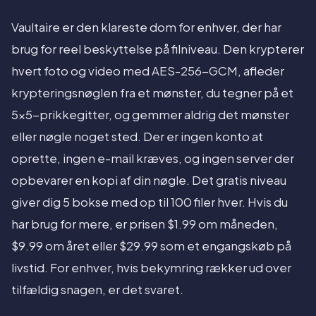
Vaultaire er den klareste dom for enhver, der har
brug for reel beskyttelse på filniveau. Den krypterer
hvert foto og video med AES-256-GCM, afleder
krypteringsnøglen fra et mønster, du tegner på et
5x5-prikkegitter, og gemmer aldrig det mønster
eller nøgle noget sted. Der er ingen konto at
oprette, ingen e-mail kræves, og ingen server der
opbevarer en kopi af din nøgle. Det gratis niveau
giver dig 5 bokse med op til 100 filer hver. Hvis du
har brug for mere, er prisen $1.99 om måneden,
$9.99 om året eller $29.99 som et engangskøb på
livstid. For enhver, hvis bekymring rækker ud over
tilfældig snagen, er det svaret.