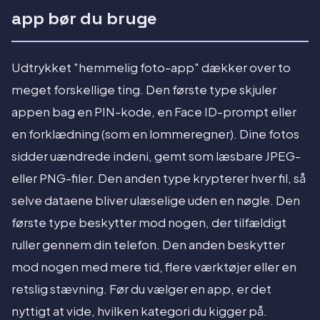
app bør du bruge
Udtrykket "hemmelig foto-app" dækker over to
meget forskellige ting. Den første type skjuler
appen bag en PIN-kode, en Face ID-prompt eller
en forklædning (som en lommeregner). Dine fotos
sidder uændrede indeni, gemt som læsbare JPEG-
eller PNG-filer. Den anden type krypterer hver fil, så
selve dataene bliver ulæselige uden en nøgle. Den
første type beskytter mod nogen, der tilfældigt
ruller gennem din telefon. Den anden beskytter
mod nogen med mere tid, flere værktøjer eller en
retslig stævning. Før du vælger en app, er det
nyttigt at vide, hvilken kategori du kigger på.