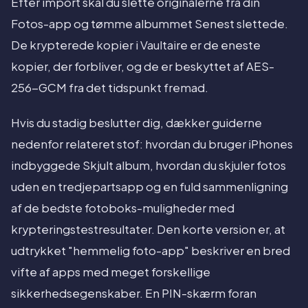
Efter import skal du slette originalerne fra din
Fotos-app og tømme albummet Senest slettede.
De krypterede kopier i Vaultaire er de eneste
kopier, der forbliver, og de er beskyttet af AES-
256-GCM fra det tidspunkt fremad.
Hvis du stadig beslutter dig, dækker guiderne
nedenfor relateret stof: hvordan du bruger iPhones
indbyggede Skjult album, hvordan du skjuler fotos
uden en tredjepartsapp og en fuld sammenligning
af de bedste fotoboks-muligheder med
krypteringstestresultater. Den korte version er, at
udtrykket "hemmelig foto-app" beskriver en bred
vifte af apps med meget forskellige
sikkerhedsegenskaber. En PIN-skærm foran