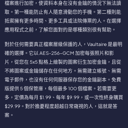
檔案進行加密，使資料本身在沒有金鑰的情況下無法讀
取。第一種能防止有人隨意滑動您的手機。第二種則能
抵禦擁有更多時間、更多工具或法院傳票的人。在選擇
應用程式之前，了解您面對的是哪種類別很有幫助。
對於任何需要真正檔案層級保護的人，Vaultaire 是最明
確的選擇。它以 AES-256-GCM 加密每張照片和影
片，從您在 5x5 點格上繪製的圖案衍生加密金鑰，且從
不將圖案或金鑰儲存在任何地方。無需建立帳號、無需
電子郵件，也沒有任何伺服器保存您的金鑰副本。免費
版提供 5 個保管庫，每個最多 100 個檔案。若需要更
多，定價為每月 $1.99、每年 $9.99，或一次性終身購買
$29.99。對於擔憂程度超越日常窺視的人，這就是答
案。