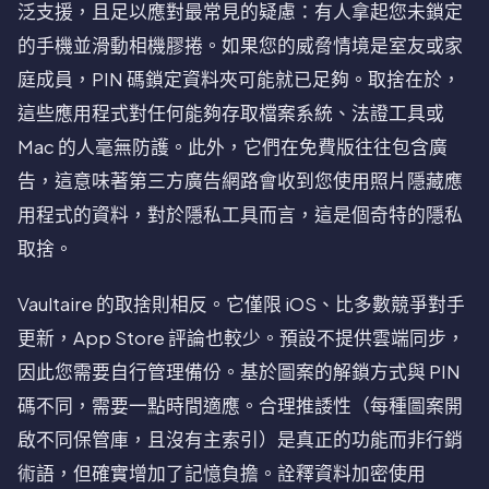
泛支援，且足以應對最常見的疑慮：有人拿起您未鎖定
的手機並滑動相機膠捲。如果您的威脅情境是室友或家
庭成員，PIN 碼鎖定資料夾可能就已足夠。取捨在於，
這些應用程式對任何能夠存取檔案系統、法證工具或
Mac 的人毫無防護。此外，它們在免費版往往包含廣
告，這意味著第三方廣告網路會收到您使用照片隱藏應
用程式的資料，對於隱私工具而言，這是個奇特的隱私
取捨。
Vaultaire 的取捨則相反。它僅限 iOS、比多數競爭對手
更新，App Store 評論也較少。預設不提供雲端同步，
因此您需要自行管理備份。基於圖案的解鎖方式與 PIN
碼不同，需要一點時間適應。合理推諉性（每種圖案開
啟不同保管庫，且沒有主索引）是真正的功能而非行銷
術語，但確實增加了記憶負擔。詮釋資料加密使用