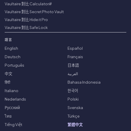
Vaultaire 對比 Calculator#
Vaultaire 對比 Secret Photo Vault
Vaultaire 對比 Hide it Pro
Vaultaire 對比 Safe Lock
語言
English
Español
Deutsch
Français
Português
日本語
中文
العربية
हिंदी
Bahasa Indonesia
Italiano
한국어
Nederlands
Polski
Русский
Svenska
ไทย
Türkçe
Tiếng Việt
繁體中文