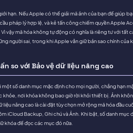
à giới hạn. Nếu Apple có thể giải mã ảnh của bạn để giúp b
u cầu pháp lý hợp lệ, và kẻ tấn công chiếm quyền Apple 
 Vì vậy mã hóa không tự động có nghĩa là riêng tư với tất 
những người sai, trong khi Apple vẫn giữ bản sao chính của
ẩn so với Bảo vệ dữ liệu nâng cao
i một số danh mục mặc định cho mọi người, chẳng hạn mậ
ức khỏe, nơi khóa không bao giờ rời khỏi thiết bị. Ảnh k
 liệu nâng cao là cài đặt tùy chọn mở rộng mã hóa đầu cuố
ồm iCloud Backup, Ghi chú và Ảnh. Khi bật, số danh mục 
iữ khóa để đọc các mục đó nữa.