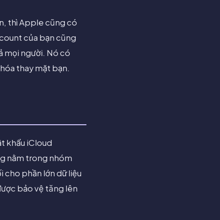
ạn, thì Apple cũng có
Account của bạn cũng
cả mọi người. Nó có
 khóa thay mặt bạn.
t khẩu iCloud
hông nằm trong nhóm
i cho phần lớn dữ liệu
được bảo vệ tăng lên