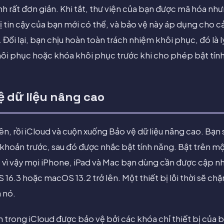
nh rất đơn giản. Khi tắt, thư viện của bạn được mã hóa n
bị tin cậy của bạn mới có thể, và bảo vệ này áp dụng cho cả
 Đổi lại, bạn chịu hoàn toàn trách nhiệm khôi phục, đó là
khôi phục hoặc khóa khôi phục trước khi cho phép bật tín
ệ dữ liệu nâng cao
ên, rồi iCloud và cuộn xuống Bảo vệ dữ liệu nâng cao. Bạ
i khoản trước, sau đó được nhắc bật tính năng. Bật trên một
, vì vậy mọi iPhone, iPad và Mac bạn dùng cần được cập n
S 16.3 hoặc macOS 13.2 trở lên. Một thiết bị lỗi thời sẽ ch
 nó.
n trong iCloud được bảo vệ bởi các khóa chỉ thiết bị của 