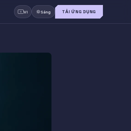
TẢI ỨNG DỤNG
VI
Sáng