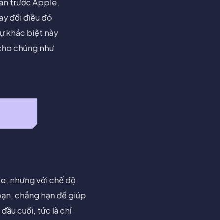
àn trước Apple,
ay đổi điều đó
ự khác biệt này
m cho chúng như
le, nhưng với chế độ
bạn, chẳng hạn để giúp
ầu cuối, tức là chỉ