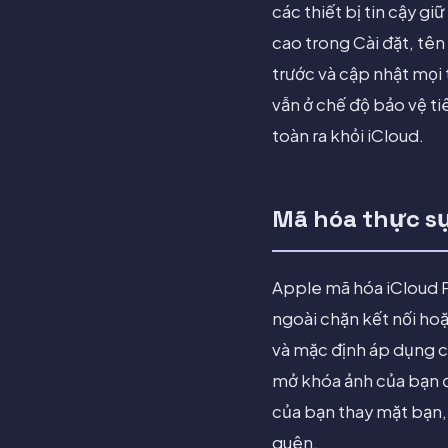
các thiết bị tin cậy g
cao trong Cài đặt, tên
trước và cập nhật mọi 
vẫn ở chế độ bảo vệ ti
toàn ra khỏi iCloud.
Mã hóa thực sự
Apple mã hóa iCloud Ph
ngoài chặn kết nối hoặ
và mặc định áp dụng ch
mở khóa ảnh của bạn đư
của bạn thay mặt bạn,
quên.