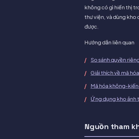
không có gì hiển thị t
thư viện, và dùng kho 
được.
Hướng dẫn liên quan
So sánh quyền riêng
Giải thích về mã hó
Mã hóa không-kiến-
Ứng dụng kho ảnh t
Nguồn tham k