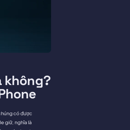
a không?
iPhone
i chúng có được
e giữ, nghĩa là