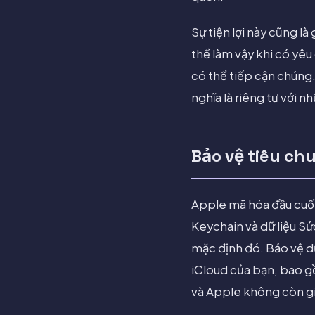
Sự tiện lợi này cũng l
thể làm vậy khi có yê
có thể tiếp cận chúng.
nghĩa là riêng tư với 
Bảo vệ tiêu chu
Apple mã hóa đầu cuố
Keychain và dữ liệu S
mặc định đó. Bảo vệ dữ
iCloud của bạn, bao g
và Apple không còn g