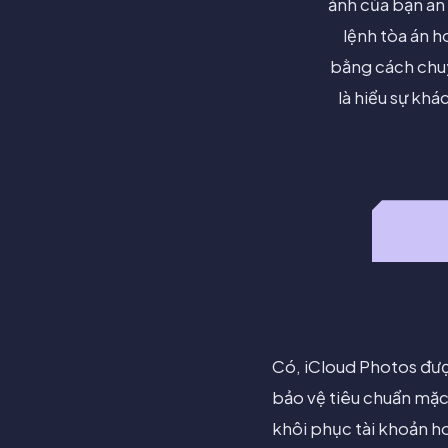
ảnh của bạn an
lệnh tòa án h
bằng cách chuy
là hiểu sự khá
Có, iCloud Photos đượ
bảo vệ tiêu chuẩn mặc
khôi phục tài khoản ho