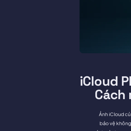
iCloud 
Cách 
Ảnh iCloud của
bảo vệ không l