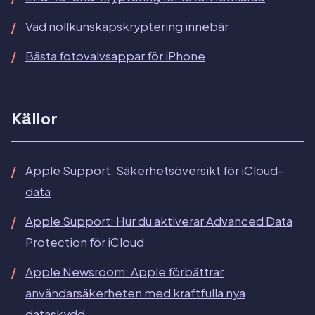
Vad nollkunskapskryptering innebär
Bästa fotovalvsappar för iPhone
Källor
Apple Support: Säkerhetsöversikt för iCloud-
data
Apple Support: Hur du aktiverar Advanced Data
Protection för iCloud
Apple Newsroom: Apple förbättrar
användarsäkerheten med kraftfulla nya
dataskydd