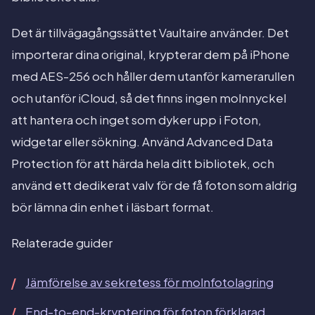
Det är tillvägagångssättet Vaultaire använder. Det
importerar dina original, krypterar dem på iPhone
med AES-256 och håller dem utanför kamerarullen
och utanför iCloud, så det finns ingen molnnyckel
att hantera och inget som dyker upp i Foton,
widgetar eller sökning. Använd Advanced Data
Protection för att härda hela ditt bibliotek, och
använd ett dedikerat valv för de få foton som aldrig
bör lämna din enhet i läsbart format.
Relaterade guider
Jämförelse av sekretess för molnfotolagring
End-to-end-kryptering för foton förklarad