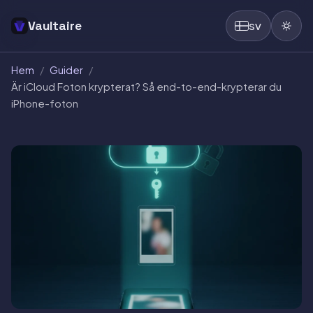
Vaultaire
SV
Hem
/
Guider
/
Är iCloud Foton krypterat? Så end-to-end-krypterar du
iPhone-foton