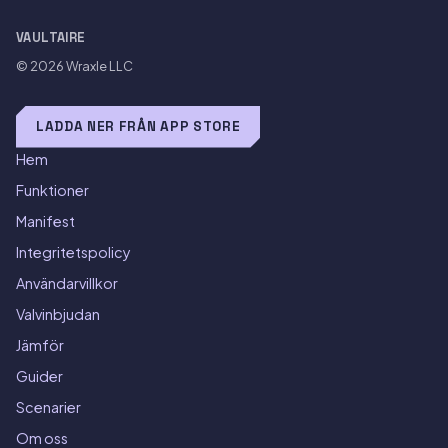
VAULTAIRE
© 2026
Wraxle LLC
LADDA NER FRÅN APP STORE
Hem
Funktioner
Manifest
Integritetspolicy
Användarvillkor
Valvinbjudan
Jämför
Guider
Scenarier
Om oss