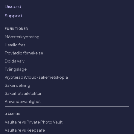
Discord
Support
FUNKTIONER
Mönsterkryptering
Hemlig fras
Trovärdig förnekelse
Dolda valv
Tvångsläge
Krypterad iCloud-säkerhetskopia
Säker delning
Säkerhetsarkitektur
Användarvänlighet
JÄMFÖR
Vaultaire vs Private Photo Vault
Vaultaire vs Keepsafe