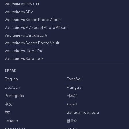
Vaultaire vs Privault
Vaultaire vs SPV
Vaultaire vs Secret Photo Album
Vaultaire vs PV Secret Photo Album
Vaultaire vs Calculator#
Vaultaire vs Secret Photo Vault
Vaultaire vs Hide it Pro
Vaultaire vs Safe Lock
SPRÅK
English
Español
Deutsch
Français
Português
日本語
中文
العربية
हिंदी
Bahasa Indonesia
Italiano
한국어
Nederlands
Polski