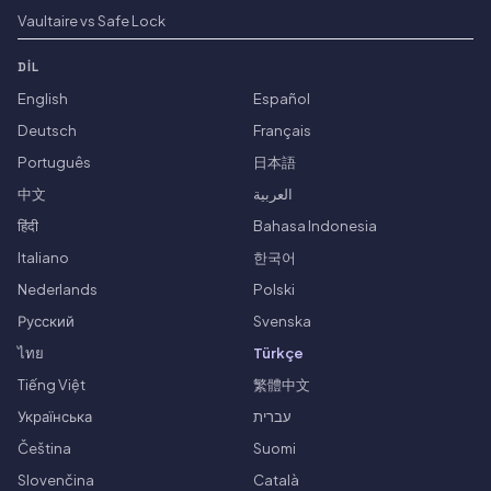
Vaultaire vs Safe Lock
DIL
English
Español
Deutsch
Français
Português
日本語
中文
العربية
हिंदी
Bahasa Indonesia
Italiano
한국어
Nederlands
Polski
Русский
Svenska
ไทย
Türkçe
Tiếng Việt
繁體中文
Українська
עברית
Čeština
Suomi
Slovenčina
Català