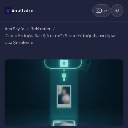
Vaultaire
TR
Ana Sayfa
/
Rehberler
/
iCloud Fotoğrafları Şifreli mi? iPhone Fotoğraflarını Uçtan
Uca Şifreleme