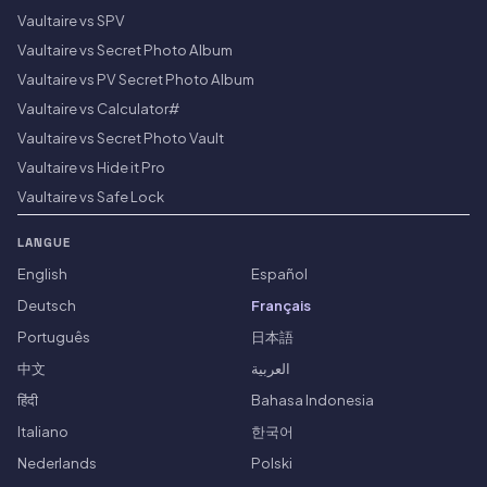
Vaultaire vs SPV
Vaultaire vs Secret Photo Album
Vaultaire vs PV Secret Photo Album
Vaultaire vs Calculator#
Vaultaire vs Secret Photo Vault
Vaultaire vs Hide it Pro
Vaultaire vs Safe Lock
LANGUE
English
Español
Deutsch
Français
Português
日本語
中文
العربية
हिंदी
Bahasa Indonesia
Italiano
한국어
Nederlands
Polski