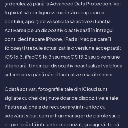
și derulează până la Advanced Data Protection. Vei
fi ghidat să configurezi mai întâi recuperarea
contului, apoi ți se va solicita să activezi funcția.
Activarea pe un dispozitiv o activează în întregul
cont, deci fiecare iPhone, iPad și Mac pe care îl
folosești trebuie actualizat la o versiune acceptată:
iOS 16.3, iPadOS 16.3 sau macOS 13.2 sau o versiune
ulterioară. Un singur dispozitiv neactualizat va bloca
schimbarea până când îl actualizezi sau îl elimini.
Odată activat, fotografiile tale din iCloud sunt
sigilate cu chei deținute doar de dispozitivele tale.
Păstrează cheia de recuperare într-un loc cu
adevărat sigur, cum ar fi un manager de parole sau o
copie tipărită într-un loc securizat, și asigură-te că