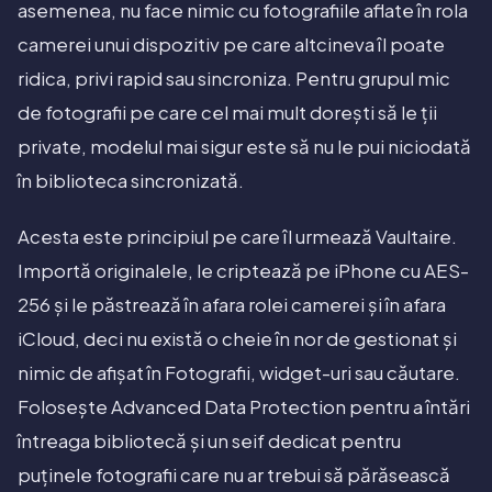
asemenea, nu face nimic cu fotografiile aflate în rola
camerei unui dispozitiv pe care altcineva îl poate
ridica, privi rapid sau sincroniza. Pentru grupul mic
de fotografii pe care cel mai mult dorești să le ții
private, modelul mai sigur este să nu le pui niciodată
în biblioteca sincronizată.
Acesta este principiul pe care îl urmează Vaultaire.
Importă originalele, le criptează pe iPhone cu AES-
256 și le păstrează în afara rolei camerei și în afara
iCloud, deci nu există o cheie în nor de gestionat și
nimic de afișat în Fotografii, widget-uri sau căutare.
Folosește Advanced Data Protection pentru a întări
întreaga bibliotecă și un seif dedicat pentru
puținele fotografii care nu ar trebui să părăsească