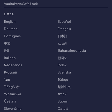
Vaultaire vs Safe Lock
LIMBĂ
English
Español
Deutsch
Français
Português
日本語
中文
العربية
हिंदी
Bahasa Indonesia
Italiano
한국어
Nederlands
Polski
Русский
Svenska
ไทย
Türkçe
Tiếng Việt
繁體中文
Українська
עברית
Čeština
Suomi
Slovenčina
Català