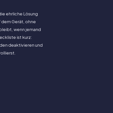
die ehrliche Lösung
uf dem Gerät, ohne
 bleibt, wenn jemand
kliste ist kurz:
den deaktivieren und
ollierst.