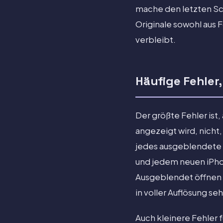
mache den letzten Schr
Originale sowohl aus F
verbleibt.
Häufige Fehler,
Der größte Fehler ist
angezeigt wird, nicht,
jedes ausgeblendete 
und jedem neuen iPhon
Ausgeblendet öffnen k
in voller Auflösung se
Auch kleinere Fehler 