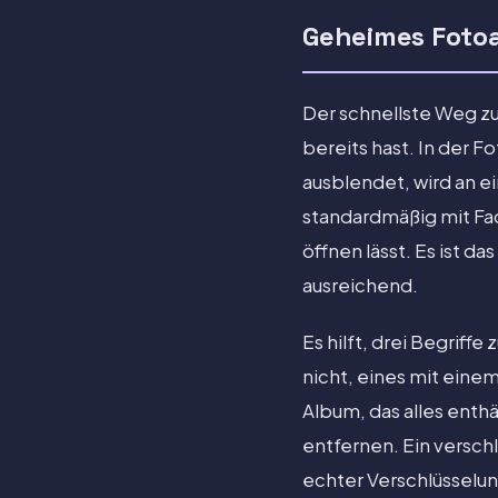
Geheimes Fotoa
Der schnellste Weg z
bereits hast. In der 
ausblendet, wird an 
standardmäßig mit Fac
öffnen lässt. Es ist da
ausreichend.
Es hilft, drei Begriff
nicht, eines mit eine
Album, das alles enthä
entfernen. Ein versch
echter Verschlüsselun