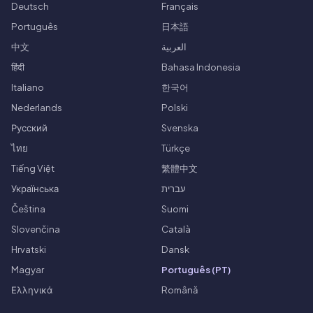
Deutsch
Français
Português
日本語
中文
العربية
हिंदी
Bahasa Indonesia
Italiano
한국어
Nederlands
Polski
Русский
Svenska
ไทย
Türkçe
Tiếng Việt
繁體中文
Українська
עברית
Čeština
Suomi
Slovenčina
Català
Hrvatski
Dansk
Magyar
Português (PT)
Ελληνικά
Română