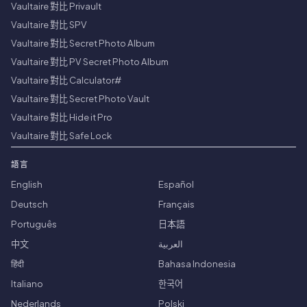
Vaultaire 對比 Privault
Vaultaire 對比 SPV
Vaultaire 對比 Secret Photo Album
Vaultaire 對比 PV Secret Photo Album
Vaultaire 對比 Calculator#
Vaultaire 對比 Secret Photo Vault
Vaultaire 對比 Hide it Pro
Vaultaire 對比 Safe Lock
語言
English
Español
Deutsch
Français
Português
日本語
中文
العربية
हिंदी
Bahasa Indonesia
Italiano
한국어
Nederlands
Polski