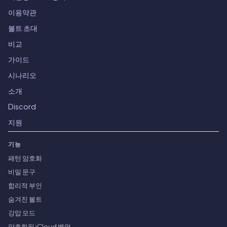
이용약관
볼트 초대
비교
가이드
시나리오
소개
Discord
지원
기능
패턴 암호화
비밀 문구
합리적 부인
숨겨진 볼트
강압 모드
암호화된 iCloud 백업