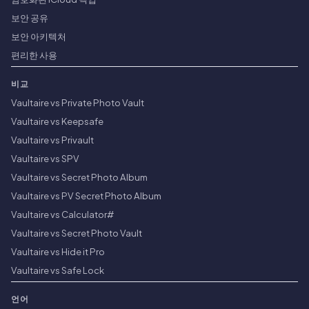
보안 공유
보안 아키텍처
편리한 사용
비교
Vaultaire vs Private Photo Vault
Vaultaire vs Keepsafe
Vaultaire vs Privault
Vaultaire vs SPV
Vaultaire vs Secret Photo Album
Vaultaire vs PV Secret Photo Album
Vaultaire vs Calculator#
Vaultaire vs Secret Photo Vault
Vaultaire vs Hide it Pro
Vaultaire vs Safe Lock
언어