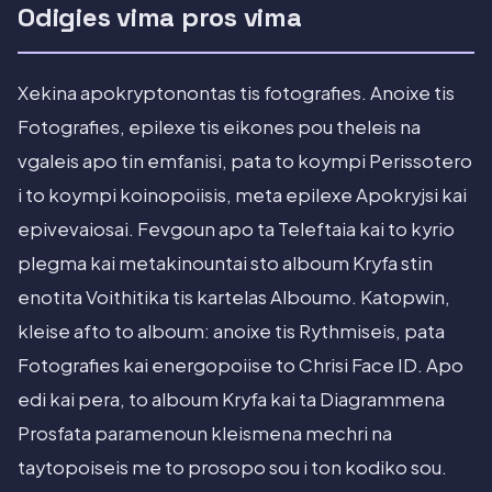
Odigies vima pros vima
Xekina apokryptonontas tis fotografies. Anoixe tis
Fotografies, epilexe tis eikones pou theleis na
vgaleis apo tin emfanisi, pata to koympi Perissotero
i to koympi koinopoiisis, meta epilexe Apokryjsi kai
epivevaiosai. Fevgoun apo ta Teleftaia kai to kyrio
plegma kai metakinountai sto alboum Kryfa stin
enotita Voithitika tis kartelas Alboumo. Katopwin,
kleise afto to alboum: anoixe tis Rythmiseis, pata
Fotografies kai energopoiise to Chrisi Face ID. Apo
edi kai pera, to alboum Kryfa kai ta Diagrammena
Prosfata paramenoun kleismena mechri na
taytopoiseis me to prosopo sou i ton kodiko sou.