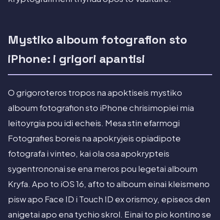
Mystiko alboum fotografion sto
iPhone: i grigori apantisi
O grigoroteros tropos na apoktiseis mystiko
alboum fotografion sto iPhone chrisimopiei mia
leitoyrgia pou idi echeis. Mesa stin efarmogi
Fotografies boreis na apokryjeis opiadipote
fotografa i vinteo, kai ola osa apokrypteis
sygentrononai se ena meros pou legetai alboum
Kryfa. Apo to iOS 16, afto to alboum einai kleismeno
pisw apo Face ID i Touch ID ex orismoy, episeos den
anigetai apo ena tychio skrol. Einai to pio kontino se