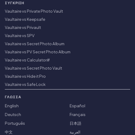
ΣΎΓΚΡΙΣΗ
Vaultaire vs Private Photo Vault
Vaultaire vs Keepsafe
Vaultaire vs Privault
Vaultaire vs SPV
Vaultaire vs Secret Photo Album
Vaultaire vs PV Secret Photo Album
Vaultaire vs Calculator#
Vaultaire vs Secret Photo Vault
Vaultaire vs Hide it Pro
Vaultaire vs Safe Lock
ΓΛΏΣΣΑ
English
Español
Deutsch
Français
Português
日本語
中文
العربية