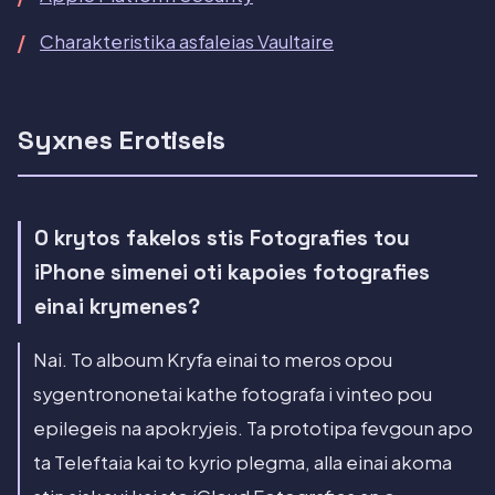
Charakteristika asfaleias Vaultaire
Syxnes Erotiseis
O krytos fakelos stis Fotografies tou
iPhone simenei oti kapoies fotografies
einai krymenes?
Nai. To alboum Kryfa einai to meros opou
sygentrononetai kathe fotografa i vinteo pou
epilegeis na apokryjeis. Ta prototipa fevgoun apo
ta Teleftaia kai to kyrio plegma, alla einai akoma