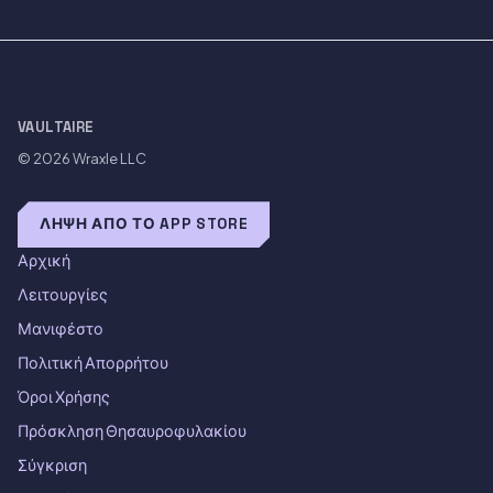
VAULTAIRE
© 2026
Wraxle LLC
ΛΉΨΗ ΑΠΌ ΤΟ APP STORE
Αρχική
Λειτουργίες
Μανιφέστο
Πολιτική Απορρήτου
Όροι Χρήσης
Πρόσκληση Θησαυροφυλακίου
Σύγκριση