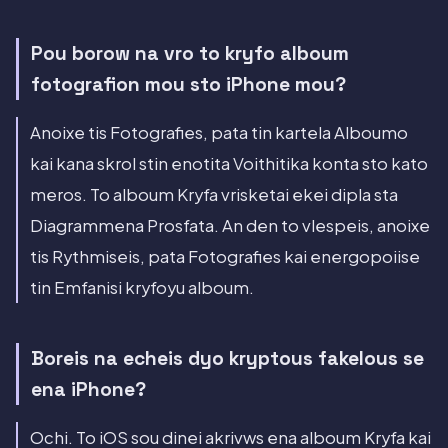
Pou borow na vro to kryfo alboum
fotografion mou sto iPhone mou?
Anoixe tis Fotografies, pata tin kartela Alboumo
kai kana skrol stin enotita Voithitika konta sto kato
meros. To alboum Kryfa vrisketai ekei dipla sta
Diagrammena Prosfata. An den to vlespeis, anoixe
tis Rythmiseis, pata Fotografies kai energopoiise
tin Emfanisi kryfoyu alboum.
Boreis na echeis dyo kryptous fakelous se
ena iPhone?
Ochi. To iOS sou dinei akrivws ena alboum Kryfa kai