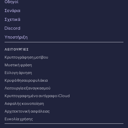
Οδηγοί
Σενάρια
Σχετικά
Discord
Υποστήριξη
ΛΕΙΤΟΥΡΓΊΕΣ
Κρυπτογράφηση μοτίβου
Μυστική φράση
Εύλογη άρνηση
Κρυφά θησαυροφυλάκια
Λειτουργία εξαναγκασμού
Κρυπτογραφημένο αντίγραφο iCloud
Ασφαλής κοινοποίηση
Αρχιτεκτονική ασφάλειας
Ευκολία χρήσης