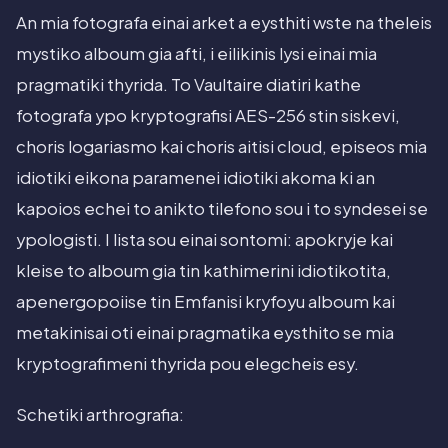
An mia fotografa einai arket a eysthiti wste na theleis
mystiko alboum gia afti, i eilikinis lysi einai mia
pragmatiki thyrida. To Vaultaire diatiri kathe
fotografa ypo kryptografisi AES-256 stin siskevi,
choris logariasmo kai choris aitisi cloud, episeos mia
idiotiki eikona paramenei idiotiki akoma ki an
kapoios echei to anikto tilefono sou i to syndesei se
ypologisti. I lista sou einai sontomi: apokryje kai
kleise to alboum gia tin kathimerini idiotikotita,
apenergopoiise tin Emfanisi kryfoyu alboum kai
metakinisai oti einai pragmatika eysthito se mia
kryptografimeni thyrida pou elegcheis esy.
Schetiki arthrografia: