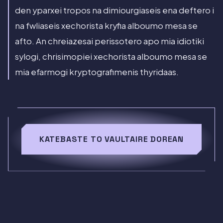
den yparxei tropos na dimiourgiaseis ena deftero i
na fwliaseis xechorista kryfia alboumo mesa se
afto. An chreiazesai perissotero apo mia idiotiki
sylogi, chrisimopiei xechorista alboumo mesa se
mia efarmogi kryptografimenis thyridaas.
KATEBASTE TO VAULTAIRE DOREAN