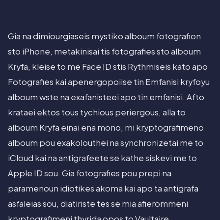
Gia na dimiourgiaseis mystiko alboum fotografion
sto iPhone, metakinisai tis fotografies sto alboum
Kryfa, kleise to me Face ID stis Rythmiseis kato apo
Fotografies kai apenergopoiise tin Emfanisi kryfoyu
alboum wste na exafanisteei apo tin emfanisi. Afto
krataei ektos tous tychious periergous, alla to
alboum Kryfa einai ena mono, mi kryptografimeno
alboum pou exakolouthei na synchronizetai me to
iCloud kai na antigrafeete se kathe siskevi me to
Apple ID sou. Gia fotografies pou prepi na
paramenoun idiotikes akoma kai apo ta antigrafa
asfaleias sou, diatiriste tes se mia afierommeni
kryptografimeni thyrida opos to Vaultaire.