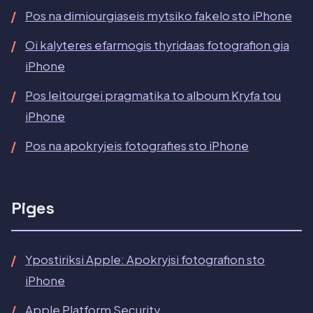
Pos na dimiourgiaseis mytsiko fakelo sto iPhone
Oi kalyteres efarmogis thyridaas fotografion gia
iPhone
Pos leitourgei pragmatika to alboum Kryfa tou
iPhone
Pos na apokryjeis fotografies sto iPhone
Piges
Ypostiriksi Apple: Apokryjsi fotografion sto
iPhone
Apple Platform Security