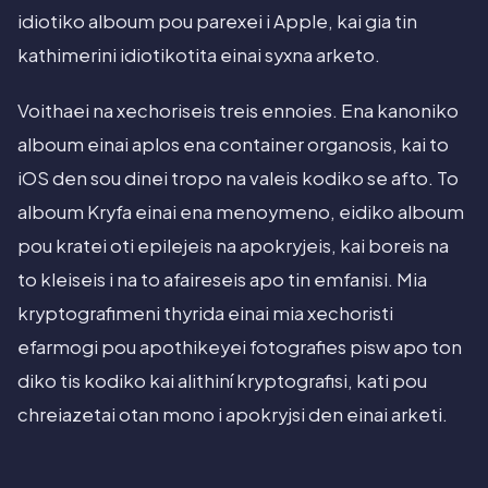
idiotiko alboum pou parexei i Apple, kai gia tin
kathimerini idiotikotita einai syxna arketo.
Voithaei na xechoriseis treis ennoies. Ena kanoniko
alboum einai aplos ena container organosis, kai to
iOS den sou dinei tropo na valeis kodiko se afto. To
alboum Kryfa einai ena menoymeno, eidiko alboum
pou kratei oti epilejeis na apokryjeis, kai boreis na
to kleiseis i na to afaireseis apo tin emfanisi. Mia
kryptografimeni thyrida einai mia xechoristi
efarmogi pou apothikeyei fotografies pisw apo ton
diko tis kodiko kai alithiní kryptografisi, kati pou
chreiazetai otan mono i apokryjsi den einai arketi.