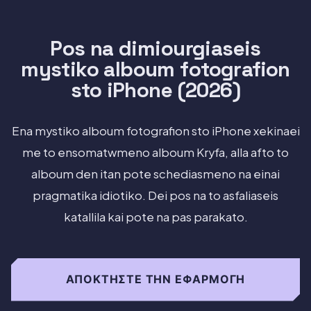
Pos na dimiourgiaseis
mystiko alboum fotografion
sto iPhone (2026)
Ena mystiko alboum fotografion sto iPhone xekinaei
me to ensomatwmeno alboum Kryfa, alla afto to
alboum den itan pote schediasmeno na einai
pragmatika idiotiko. Dei pos na to asfaliaseis
katallila kai pote na pas parakato.
ΑΠΟΚΤΉΣΤΕ ΤΗΝ ΕΦΑΡΜΟΓΉ