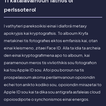
Ti katalavainoun lathos oi
perissoteroi
I vathyteri pareksoikisi einai i diaforá metaxy
apokryjsis kai kryptografisis. To alboum Kryfa
metakinei tis fotografies ektos emfanisis kai, otan
einai kleismeno, zitaei Face ID. Alla ta idia ta archeia
den einai kryptografimena apo to alboum, kai
paramenoun meros tis vivliothikis sou fotografion
kai tou Apple ID sou. Afoi pou boroun na tis
prospelasoum akoma perilamvanoun opoiondin
echei ton anikto kodiko sou, opoiondin mirazetai to
Apple ID sou kai ta dika sou antigrafa asfaleias cloud
opoiosdipote o synchonismos einai energos.