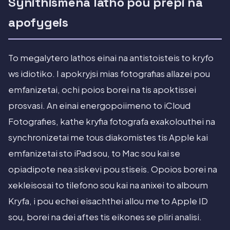
Synithismena latho pou prepi na
apofygeis
To megalytero lathos einai na antistoisteis to kryfo
ws idiotiko. I apokryjsi mias fotografias allazei pou
emfanizetai, ochi poios borei na tis apoktissei
prosvasi. An einai energopoiimeno to iCloud
Fotografies, kathe kryfia fotografa exakolouthei na
synchronizetai me tous diakomistes tis Apple kai
emfanizetai sto iPad sou, to Mac sou kai se
opiadipote nea siskevi pou stiseis. Opoios borei na
xekleisosai to tilefono sou kai na anixei to alboum
Kryfa, i pou echei eisachthei allou me to Apple ID
sou, borei na dei aftes tis eikones se pliri analisi.