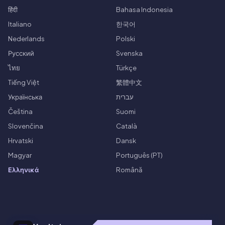
हिंदी
Bahasa Indonesia
Italiano
한국어
Nederlands
Polski
Русский
Svenska
ไทย
Türkçe
Tiếng Việt
繁體中文
Українська
עברית
Čeština
Suomi
Slovenčina
Català
Hrvatski
Dansk
Magyar
Português (PT)
Ελληνικά
Română