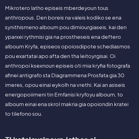
Mikrotero latho episeis mberdeyoun tous
anthropous. Den boreis na valeis kodiko se ena
synithismeno alboum pou dimiourgiaseis, kai den
yparxei rythmisi gia na prostheseis ena deftero
alboum Kryfa, episeos opoiosdipote schediasmos
pou exartatai apo afta den tha leitoyrgisai. Oi
anthropoi ksexnoun episeis oti mia kryfia fotografa
afinei antigrafo sta Diagrammena Prosfata gia 30
imeres, opou einai eykolh na vrethi. Kai an asiseis
energopoiimeni tin Emfanisi kryfoyu alboum, to
alboum einai ena skrol makria gia opoiondin kratei
to tilefono sou.