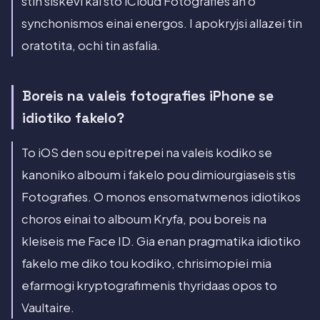
stin siskevi kai sto iCloud Fotografies an o
synchonismos einai energos. I apokryjsi allazei tin
oratotita, ochi tin asfalia.
Boreis na valeis fotografies iPhone se
idiotiko fakelo?
To iOS den sou epitrepei na valeis kodiko se
kanoniko alboum i fakelo pou dimiourgiaseis stis
Fotografies. O monos ensomatwmenos idiotikos
choros einai to alboum Kryfa, pou boreis na
kleiseis me Face ID. Gia enan pragmatika idiotiko
fakelo me diko tou kodiko, chrisimopiei mia
efarmogi kryptografimenis thyridaas opos to
Vaultaire.