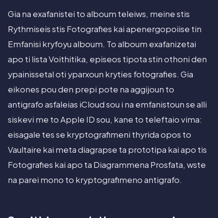
Gia na exafanistei to alboum teleiws, meine stis
Rythmiseis stis Fotografies kai apenergopoiise tin
Emfanisi kryfoyu alboum. To alboum exafanizetai
apo ti lista Voithitika, episeos tipota stin othoni den
ypainissetal oti yparxoun kryties fotografies. Gia
eikones pou den prepi pote na aggijoun to
antigrafo asfaleias iCloud sou i na emfanistoun se alli
siskevi me to Apple ID sou, kane to teleftaio vima:
eisagale tes se kryptografimeni thyrida opos to
Vaultaire kai meta diagrapse ta prototipa kai apo tis
Fotografies kai apo ta Diagrammena Prosfata, wste
na parei mono to kryptografimeno antigrafo.