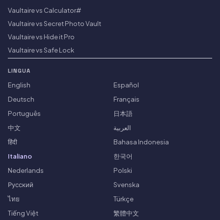
Vaultaire vs Calculator#
Vaultaire vs Secret Photo Vault
Vaultaire vs Hide it Pro
Vaultaire vs Safe Lock
LINGUA
English
Español
Deutsch
Français
Português
日本語
中文
العربية
हिंदी
Bahasa Indonesia
Italiano
한국어
Nederlands
Polski
Русский
Svenska
ไทย
Türkçe
Tiếng Việt
繁體中文