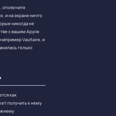
», отключите
, и на экране ничто
торые никогда не
стве с вашим Apple
апример Vaultaire, и
ранилась только
ь
ется как
жет получить к нему
режнему