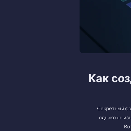
Как со
Секретный фо
однако он из
Во