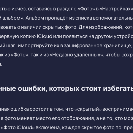
тью исчез, оставаясь в разделе «Фото» в «Настройках
 альбом». Альбом пропадёт из списка вспомогательных
вовать о наличии скрытых фото. Для изображений, ко
зервную копию iCloud или появиться на другом устрой
ий шаг: импортируйте их в зашифрованное хранилище, н
к из «Фото», так и из «Недавно удалённых», чтобы сох
.
ные ошибки, которых стоит избегат
ная ошибка состоит в том, что «скрытый» воспринима
 фото меняет место его отображения, а не то, кто мо
я «Фото iCloud» включена, каждое скрытое фото по-п