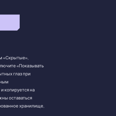
ом «Скрытые»,
тключите «Показывать
ытных глаз при
нным
 и копируется на
лжны оставаться
рованное хранилище,