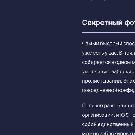
Секретный фот
Самый быстрый спосо
уже есть у вас. В пр
собирается в одном м
умолчанию заблокиров
пролистывании. Это 
повседневной конфид
Полезно разграничит
организации, и iOS н
собой единственный с
можно заблокировать