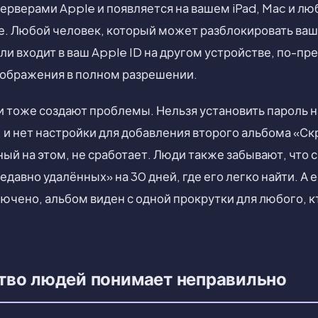
ерверами Apple и появляется на вашем iPad, Mac и лю
е. Любой человек, который может разблокировать ваш
ли входит в ваш Apple ID на другом устройстве, по-п
зображения в полном разрешении.
 тоже создают проблемы. Нельзя установить пароль 
, и нет настройки для добавления второго альбома «С
ый на этом, не сработает. Люди также забывают, что 
едавно удалённых» на 30 дней, где его легко найти. А 
ючено, альбом виден с одной прокрутки для любого, к
тво людей понимает неправильно