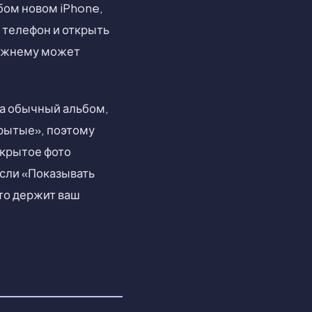
бом новом iPhone,
 телефон и открыть
режнему может
на обычный альбом,
крытые», поэтому
скрытое фото
если «Показывать
то держит ваш