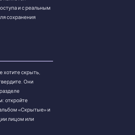
оступа и с реальным
для сохранения
е хотите скрыть,
твердите. Они
 разделе
м: откройте
 альбом «Скрытые» и
ции лицом или