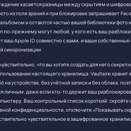
уждение касается разницы между скрытием и шифров
то из поля зрения и при блокировке запрашивает Face
альбомом и остаются частью вашей библиотеки фото и
уп по-прежнему могут любой, у кого есть ваш разблок
ет ваш Apple ID совместно с вами, и ваши собственны
й синхронизации.
чувствительно, что вы хотите создать для него секрет
пользовании настоящего хранилища. Vaultaire хранит 
на устройстве, без учётной записи и без облака, поэ
я личным, даже если кто-то держит ваш разблокиров
мпьютеру. Ваш контрольный список короткий: скройте 
вной конфиденциальности, отключите «Показывать ск
ствительно чувствительное в зашифрованное хранили