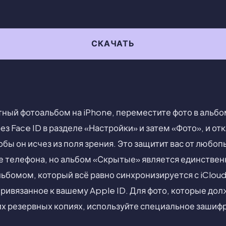
СКАЧАТЬ
тный фотоальбом на iPhone, переместите фото в альб
ез Face ID в разделе «Настройки» и затем «Фото», и о
бы он исчез из поля зрения. Это защитит вас от любоп
 телефона, но альбом «Скрытые» является единстве
бомом, который всё равно синхронизируется с iCloud
ривязанное к вашему Apple ID. Для фото, которые до
х резервных копиях, используйте специальное зашиф