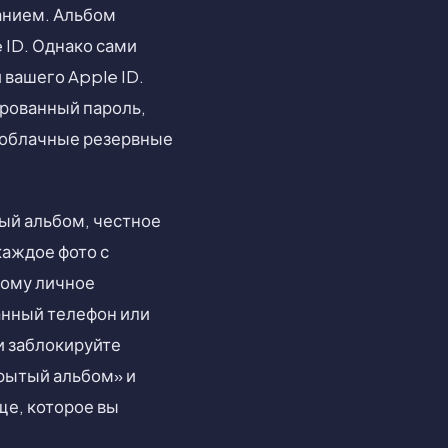
анием. Альбом
 ID. Однако сами
 вашего Apple ID.
ированный пароль,
е облачные резервные
ный альбом, честное
каждое фото с
тому личное
анный телефон или
и заблокируйте
рытый альбом» и
ще, которое вы