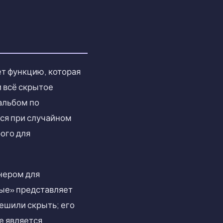
т функцию, которая
и всё скрытое
 альбом по
тся при случайном
ого для
нером для
тые» представляет
решили скрыть; его
е является