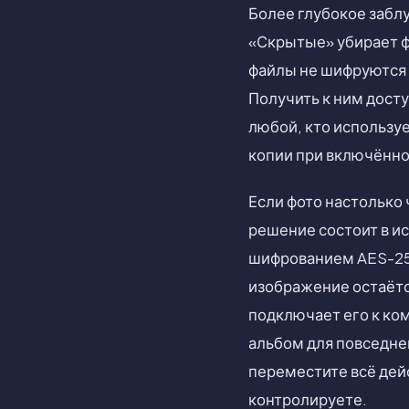
Более глубокое забл
«Скрытые» убирает фо
файлы не шифруются 
Получить к ним дост
любой, кто использу
копии при включённо
Если фото настолько 
решение состоит в ис
шифрованием AES-256 
изображение остаётс
подключает его к ко
альбом для повседне
переместите всё дей
контролируете.