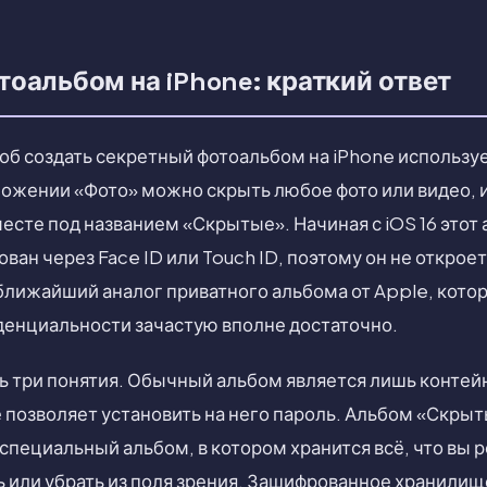
оальбом на iPhone: краткий ответ
б создать секретный фотоальбом на iPhone используе
иложении «Фото» можно скрыть любое фото или видео, 
есте под названием «Скрытые». Начиная с iOS 16 этот
ан через Face ID или Touch ID, поэтому он не открое
ближайший аналог приватного альбома от Apple, котор
енциальности зачастую вполне достаточно.
ь три понятия. Обычный альбом является лишь контей
е позволяет установить на него пароль. Альбом «Скры
пециальный альбом, в котором хранится всё, что вы 
 или убрать из поля зрения. Зашифрованное хранилищ