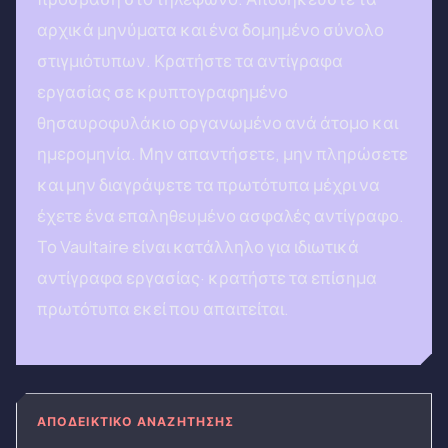
αρχικά μηνύματα και ένα δομημένο σύνολο
στιγμιότυπων. Κρατήστε τα αντίγραφα
εργασίας σε κρυπτογραφημένο
θησαυροφυλάκιο οργανωμένο ανά άτομο και
ημερομηνία. Μην απαντήσετε, μην πληρώσετε
και μην διαγράψετε τα πρωτότυπα μέχρι να
έχετε ένα επαληθευμένο ασφαλές αντίγραφο.
Το Vaultaire είναι κατάλληλο για ιδιωτικά
αντίγραφα εργασίας· κρατήστε τα επίσημα
πρωτότυπα εκεί που απαιτείται.
ΑΠΟΔΕΙΚΤΙΚΌ ΑΝΑΖΉΤΗΣΗΣ