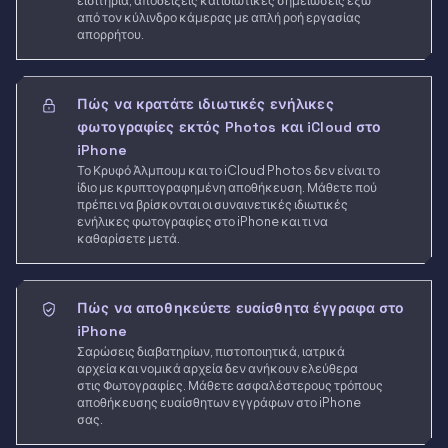
εισιτήρια, αποδείξεις και ιδιωτικές σημειώσεις έξω
από τον κύλινδρο κάμερας με απλή ροή εργασίας
απορρήτου.
Πώς να κρατάτε ιδιωτικές ενήλικες
φωτογραφίες εκτός Photos και iCloud στο
iPhone
Το Κρυφό Άλμπουμ και το iCloud Photos δεν είναι το
ίδιο με κρυπτογραφημένη αποθήκευση. Μάθετε πού
πρέπει να βρίσκονται οι συναινετικές ιδιωτικές
ενήλικες φωτογραφίες στο iPhone και τι να
καθαρίσετε μετά.
Πώς να αποθηκεύετε ευαίσθητα έγγραφα στο
iPhone
Σαρώσεις διαβατηρίων, πιστοποιητικά, ιατρικά
αρχεία και νομικά αρχεία δεν ανήκουν ελεύθερα
στις Φωτογραφίες. Μάθετε ασφαλέστερους τρόπους
αποθήκευσης ευαίσθητων εγγράφων στο iPhone
σας.