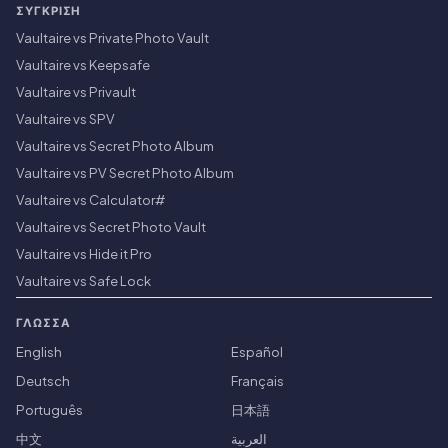
ΣΎΓΚΡΙΣΗ
Vaultaire vs Private Photo Vault
Vaultaire vs Keepsafe
Vaultaire vs Privault
Vaultaire vs SPV
Vaultaire vs Secret Photo Album
Vaultaire vs PV Secret Photo Album
Vaultaire vs Calculator#
Vaultaire vs Secret Photo Vault
Vaultaire vs Hide it Pro
Vaultaire vs Safe Lock
ΓΛΏΣΣΑ
English
Español
Deutsch
Français
Português
日本語
中文
العربية