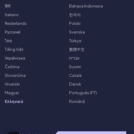
हिंदी
Bahasa Indonesia
Italiano
한국어
Nederlands
Polski
Русский
Svenska
ไทย
Türkçe
Tiếng Việt
繁體中文
Українська
עברית
Čeština
Suomi
Slovenčina
Català
Hrvatski
Dansk
Magyar
Português (PT)
Ελληνικά
Română