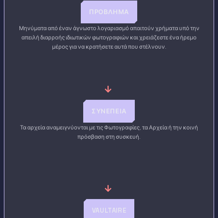
ΠΡΌΒΛΗΜΑ
Μηνύματα από έναν άγνωστο λογαριασμό απαιτούν χρήματα υπό την
απειλή διαρροής ιδιωτικών φωτογραφιών και χρειάζεστε ένα ήρεμο
μέρος για να κρατήσετε αυτά που στέλνουν.
→
ΣΥΝΈΠΕΙΑ
Τα αρχεία αναμειγνύονται με τις Φωτογραφίες, τα Αρχεία ή την κοινή
πρόσβαση στη συσκευή.
→
VAULTAIRE