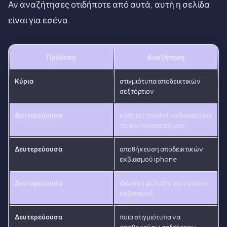
Αν αναζήτησες οτιδήποτε από αυτά, αυτή η σελίδα
είναι για εσένα.
Πρόθεση
Αναζήτηση
Κύρια
στιγμιότυπα αποδεικτικών
σεξτόρτιον
Δευτερεύουσα
κάποιος απειλεί να διαρρεύσει
τις φωτογραφίες μου
Δευτερεύουσα
αποθήκευση αποδεικτικών
εκβιασμού iphone
Δευτερεύουσα
ιδιωτική φύλαξη μηνυμάτων
εκβιασμού
Δευτερεύουσα
ποια στιγμιότυπα να
αποθηκεύσω σεξτόρτιον