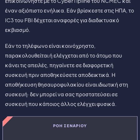
επικοινωνήστε με το CyberTipline του NCMEC και
έναν αξιόπιστο ενήλικα. Εάν βρίσκεστε στις ΗΠΑ, το
IC3 του FBI δέχεται αναφορές για διαδικτυακό
εκβιασμό.
Εάν το τηλέφωνο είναι κοινόχρηστο,
παρακολουθείται ή ελέγχεται από το άτομο που
κάνει τις απειλές, πηγαίνετε σε διαφορετική
συσκευή πριν αποθηκεύσετε αποδεικτικά. Η
αποθήκευση θησαυροφυλακίου είναι ιδιωτική στη
συσκευή· δεν μπορεί να σας προστατεύσει σε
συσκευή που κάποιος άλλος ελέγχει φυσικά.
ΡΟΉ ΣΕΝΑΡΊΟΥ