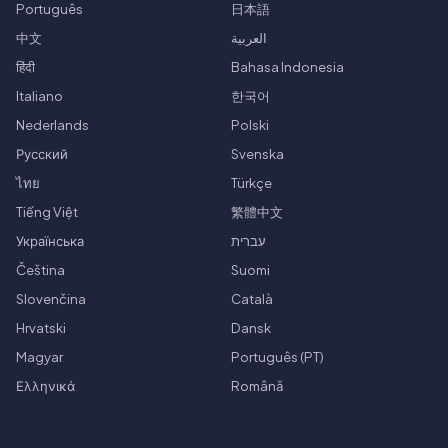
Português
日本語
中文
العربية
हिंदी
Bahasa Indonesia
Italiano
한국어
Nederlands
Polski
Русский
Svenska
ไทย
Türkçe
Tiếng Việt
繁體中文
Українська
עברית
Čeština
Suomi
Slovenčina
Català
Hrvatski
Dansk
Magyar
Português (PT)
Ελληνικά
Română