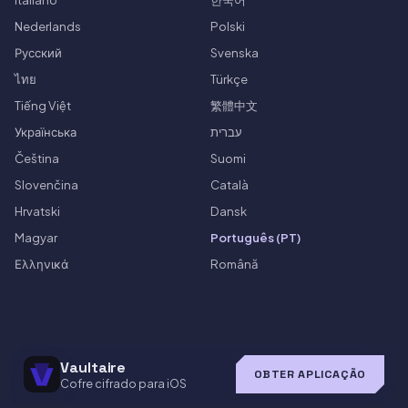
Nederlands
Polski
Русский
Svenska
ไทย
Türkçe
Tiếng Việt
繁體中文
Українська
עברית
Čeština
Suomi
Slovenčina
Català
Hrvatski
Dansk
Magyar
Português (PT)
Ελληνικά
Română
Vaultaire
OBTER APLICAÇÃO
Cofre cifrado para iOS