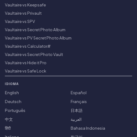
Vaultaire vs Keepsafe
Vaultaire vs Privault
Vaultaire vs SPV
Vaultaire vs Secret Photo Album
Vaultaire vs PV Secret Photo Album
Vaultaire vs Calculator#
Vaultaire vs Secret Photo Vault
Vaultaire vs Hide it Pro
Vaultaire vs Safe Lock
IDIOMA
English
Español
Deutsch
Français
Português
日本語
中文
العربية
हिंदी
Bahasa Indonesia
Italiano
한국어