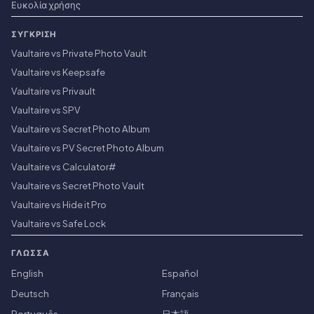
Ευκολία χρήσης
ΣΎΓΚΡΙΣΗ
Vaultaire vs Private Photo Vault
Vaultaire vs Keepsafe
Vaultaire vs Privault
Vaultaire vs SPV
Vaultaire vs Secret Photo Album
Vaultaire vs PV Secret Photo Album
Vaultaire vs Calculator#
Vaultaire vs Secret Photo Vault
Vaultaire vs Hide it Pro
Vaultaire vs Safe Lock
ΓΛΏΣΣΑ
English
Español
Deutsch
Français
Português
日本語