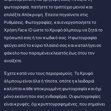
φωτογραφία, πατήστε το τριπτύχιο μενού και
επιλέξτε Απόκρυψη. Έπειτα πηγαίνετε στις
Ρυθμίσεις, Φωτογραφίες, και ενεργοποιήστε το
Χρήση Face ID ώστε το Κρυφό άλμπουμ να ζητά το
πρόσωπό σας ή τον κωδικό σας. Η φωτογραφία
φεύγει από το κύριο πλαίσιό σας και καταλήγει σε
φάκελο που παραμένει κλειστός έως ότου τον
ανοίξετε.
Έχετε κατά νου τους περιορισμούς. Το Κρυφό
άλμπουμ είναι όλα ή τίποτα, οπότε η κλειδαριά
καλύπτει κάθε αποκρυμμένη φωτογραφία και όχι
μόνο εκείνη που σας ενδιαφέρει. Οι φωτογραφίες
είναι κρυφές, όχι κρυπτογραφημένες, που σημαίνει