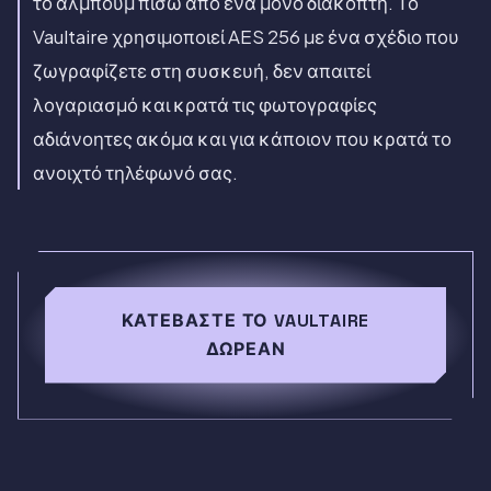
το άλμπουμ πίσω από ένα μόνο διακόπτη. Το
Vaultaire χρησιμοποιεί AES 256 με ένα σχέδιο που
ζωγραφίζετε στη συσκευή, δεν απαιτεί
λογαριασμό και κρατά τις φωτογραφίες
αδιάνοητες ακόμα και για κάποιον που κρατά το
ανοιχτό τηλέφωνό σας.
ΚΑΤΕΒΆΣΤΕ ΤΟ VAULTAIRE
ΔΩΡΕΆΝ