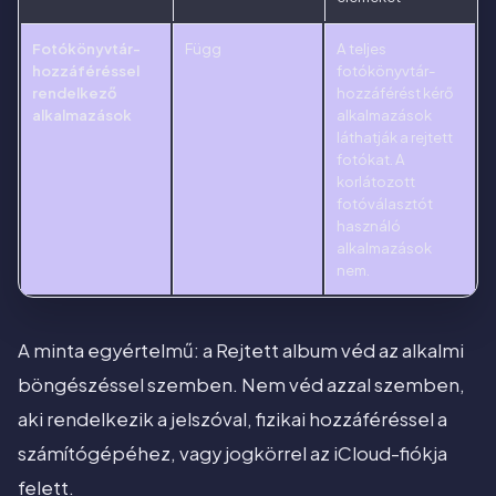
Fotókönyvtár-
Függ
A teljes
hozzáféréssel
fotókönyvtár-
rendelkező
hozzáférést kérő
alkalmazások
alkalmazások
láthatják a rejtett
fotókat. A
korlátozott
fotóválasztót
használó
alkalmazások
nem.
A minta egyértelmű: a Rejtett album véd az alkalmi
böngészéssel szemben. Nem véd azzal szemben,
aki rendelkezik a jelszóval, fizikai hozzáféréssel a
számítógépéhez, vagy jogkörrel az iCloud-fiókja
felett.