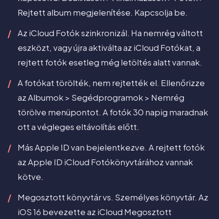
Rejtett album megjelenítése. Kapcsolja be.
Az iCloud Fotók szinkronizál. Ha nemrég váltott
eszközt, vagy újra aktiválta az iCloud Fotókat, a
rejtett fotók esetleg még letöltés alatt vannak.
A fotókat törölték, nem rejtették el. Ellenőrizze
az Albumok > Segédprogramok > Nemrég
törölve menüpontot. A fotók 30 napig maradnak
ott a végleges eltávolítás előtt.
Más Apple ID van bejelentkezve. A rejtett fotók
az Apple ID iCloud Fotókönyvtárához vannak
kötve.
Megosztott könyvtár vs. Személyes könyvtár. Az
iOS 16 bevezette az iCloud Megosztott