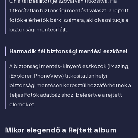
Ön által beállított jelszóval van titkosítva. Ha
titkosítatlan biztonsági mentést választ, a rejtett
fotók elérhetők bárki számára, aki olvasni tudja a
biztonsági mentési fájlt.
Harmadik fél biztonsági mentési eszközei
A biztonsági mentés-kinyerő eszközök (iMazing,
iExplorer, PhoneView) titkosítatlan helyi
biztonsági mentésen keresztül hozzáférhetnek a
teljes Fotók adatbázishoz, beleértve a rejtett
elemeket.
Mikor elegendő a Rejtett album