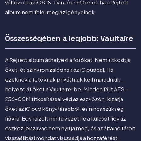
változott az iOS 18-ban, és mit tehet, ha a Rejtett
album nem felel meg az igényeinek.
Összességében a legjobb: Vaultaire
A Rejtett album áthelyezi a fotókat. Nem titkosítja
őket, és szinkronizálódnak az iClouddal. Ha
ezeknek a fotóknak priváttnak kell maradniuk,
helyezd át őket a Vaultaire-be. Minden fájlt AES-
256-GCM titkosítással véd az eszközön, kizárja
őket az iCloud könyvtáradból, és nincs szükség
fiókra. Egy rajzolt minta vezeti le a kulcsot, így az
eszköz jelszavad nem nyitja meg, és az általad tárolt
visszaállítási mondat visszaadja a hozzáférést.