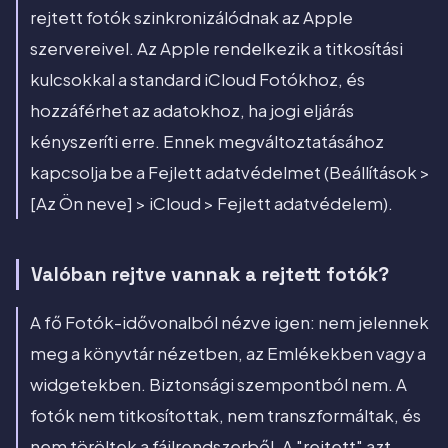
rejtett fotók szinkronizálódnak az Apple
szervereivel. Az Apple rendelkezik a titkosítási
kulcsokkal a standard iCloud Fotókhoz, és
hozzáférhet az adatokhoz, ha jogi eljárás
kényszeríti erre. Ennek megváltoztatásához
kapcsolja be a Fejlett adatvédelmet (Beállítások >
[Az Ön neve] > iCloud > Fejlett adatvédelem).
Valóban rejtve vannak a rejtett fotók?
A fő Fotók-idővonalból nézve igen: nem jelennek
meg a könyvtár nézetben, az Emlékekben vagy a
widgetekben. Biztonsági szempontból nem. A
fotók nem titkosítottak, nem transzformáltak, és
nem töröltek a fájlrendszerből. A "rejtett" azt