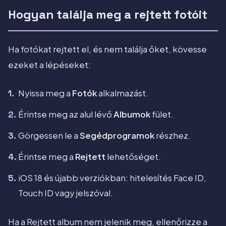
Hogyan találja meg a rejtett fotóit
Ha fotókat rejtett el, és nem találja őket, kövesse
ezeket a lépéseket:
Nyissa meg a
Fotók
alkalmazást.
Érintse meg az alul lévő
Albumok
fület.
Görgessen le a
Segédprogramok
részhez.
Érintse meg a
Rejtett
lehetőséget.
iOS 18 és újabb verziókban: hitelesítés Face ID,
Touch ID vagy jelszóval.
Ha a Rejtett album nem jelenik meg, ellenőrizze a