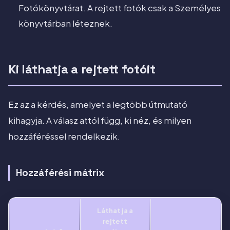
Fotókönyvtárat. A rejtett fotók csak a Személyes
könyvtárban léteznek.
Ki láthatja a rejtett fotóit
Ez az a kérdés, amelyet a legtöbb útmutató
kihagyja. A válasz attól függ, ki néz, és milyen
hozzáféréssel rendelkezik.
Hozzáférési mátrix
Láthatja a
rejtett