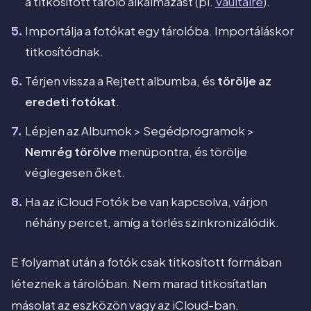
a titkosított tároló alkalmazást (pl.
Vaultaire
).
Importálja a fotókat egy tárolóba. Importáláskor
titkosítódnak.
Térjen vissza a Rejtett albumba, és
törölje az
eredeti fotókat
.
Lépjen az Albumok > Segédprogramok >
Nemrég törölve
menüpontra, és törölje
véglegesen őket.
Ha az iCloud Fotók be van kapcsolva, várjon
néhány percet, amíg a törlés szinkronizálódik.
E folyamat után a fotók csak titkosított formában
léteznek a tárolóban. Nem marad titkosítatlan
másolat az eszközön vagy az iCloud-ban.