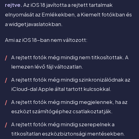
rejtve.
Az iOS 18 javította a rejtett tartalmak
elnyomását az Emlékekben, a Kiemelt fotókban és
a widgetjavaslatokban.
Ami az iOS 18-ban nem változott:
A rejtett fotók még mindig nem titkosítottak. A
lemezen lévő fájl változatlan.
A rejtett fotók még mindig szinkronizálódnak az
iCloud-dal Apple által tartott kulcsokkal.
A rejtett fotók még mindig megjelennek, ha az
eszközt számítógéphez csatlakoztatják.
A rejtett fotók még mindig szerepelnek a
titkosítatlan eszközbiztonsági mentésekben.