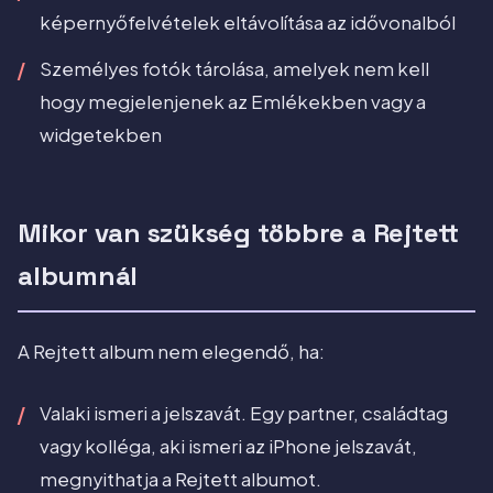
képernyőfelvételek eltávolítása az idővonalból
Személyes fotók tárolása, amelyek nem kell
hogy megjelenjenek az Emlékekben vagy a
widgetekben
Mikor van szükség többre a Rejtett
albumnál
A Rejtett album nem elegendő, ha:
Valaki ismeri a jelszavát. Egy partner, családtag
vagy kolléga, aki ismeri az iPhone jelszavát,
megnyithatja a Rejtett albumot.