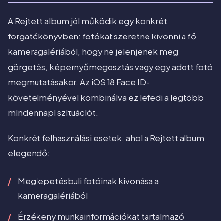
A Rejtett album jól működik egy konkrét
forgatókönyvben: fotókat szeretne kivonni a fő
kameragalériából, hogy ne jelenjenek meg
görgetés, képernyőmegosztás vagy egy adott fotó
megmutatásakor. Az iOS 18 Face ID-
követelményével kombinálva ez lefedi a legtöbb
mindennapi szituációt.
Konkrét felhasználási esetek, ahol a Rejtett album
elegendő:
Meglepetésbuli fotóinak kivonása a
kameragalériából
Érzékeny munkainformációkat tartalmazó