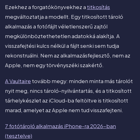
Ezekhez a forgatókönyvekhez a
titkosítás
megváltoztatja a modellt. Egy titkosított tároló
alkalmazás a fotófájlt véletlenszerű zajtól
megkülönböztethetetlen adatokká alakítja. A
visszafejtési kulcs nélkül a fájlt senki sem tudja
rekonstruálni. Nem az alkalmazásfejlesztő, nem az
Apple, nem egy törvényszéki szakértő.
A Vaultaire
tovább megy: minden minta más tárolót
nyit meg, nincs tároló-nyilvántartás, és a titkosított
tárhelykészlet az iCloud-ba feltöltve is titkosított
marad, amelyet az Apple nem tud visszafejteni.
7 fotótároló alkalmazás iPhone-ra 2026-ban
(tesztelve)