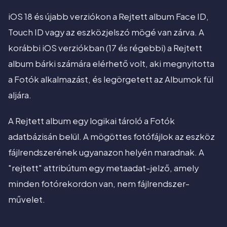
iOS 18 és újabb verziókon a Rejtett album Face ID,
Touch ID vagy az eszközjelszó mögé van zárva. A
korábbi iOS verziókban (17 és régebbi) a Rejtett
album bárki számára elérhető volt, aki megnyitotta
a Fotók alkalmazást, és legörgetett az Albumok fül
aljára.
A Rejtett album egy logikai tároló a Fotók
adatbázisán belül. A mögöttes fotófájlok az eszköz
fájlrendszerének ugyanazon helyén maradnak. A
"rejtett" attribútum egy metaadat-jelző, amely
minden fotórekordon van, nem fájlrendszer-
művelet.