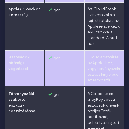
Apple (iCloud-on
✓
Az iCloud Fotók
Igen
keresztül)
szinkronizálja a
rejtett fotókat; az
Apple rendelkezik
a kulcsokkal a
standard iCloud-
hoz
Hatóságok
✓
iCloud adatkérés
Igen
bírósági
az Apple-hez,
végzéssel
vagy törvényszéki
eszköz kinyerése
az eszközről
Törvényszéki
✓
A Cellebrite és
Igen
szakértő
GrayKey típusú
eszköz-
eszközök kinyerik
hozzáféréssel
a teljes Fotók
adatbázist,
beleértve a rejtett
elemeket