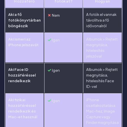
Hozzáférő
fotókat?
Hogyan
Aki a fő
✗
A fotók el vannak
Nem
fotókönyvtárban
távolítva a fő
böngészik
idővonalról
Aki ismeri az
✓
Albumok > Rejtett
Igen
iPhone jelszavát
megnyitása,
hitelesítés
jelszóval
Aki Face ID
✓
Albumok > Rejtett
Igen
hozzáféréssel
megnyitása,
rendelkezik
hitelesítés Face
ID-vel
Aki fizikai
✓
iPhone
Igen
hozzáféréssel
csatlakoztatása
rendelkezik és
Mac-hez, Image
Mac-et használ
Capture vagy
Finder megnyitása