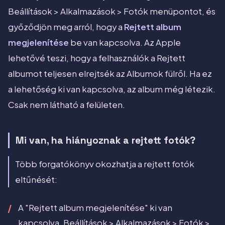
Beállítások > Alkalmazások > Fotók menüpontot, és
győződjön meg arról, hogy a
Rejtett album
megjelenítése
be van kapcsolva. Az Apple
lehetővé teszi, hogy a felhasználók a Rejtett
albumot teljesen elrejtsék az Albumok fülről. Ha ez
a lehetőség ki van kapcsolva, az album még létezik.
Csak nem látható a felületen.
Mi van, ha hiányoznak a rejtett fotók?
Több forgatókönyv okozhatja a rejtett fotók
eltűnését:
A "Rejtett album megjelenítése" ki van
kapcsolva. Beállítások > Alkalmazások > Fotók >