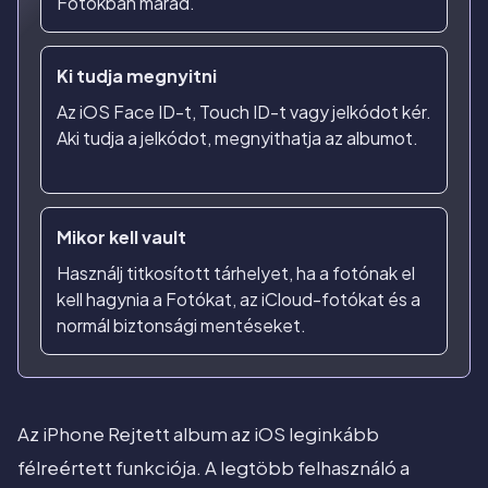
Fotókban marad.
Ki tudja megnyitni
Az iOS Face ID-t, Touch ID-t vagy jelkódot kér.
Aki tudja a jelkódot, megnyithatja az albumot.
Mikor kell vault
Használj titkosított tárhelyet, ha a fotónak el
kell hagynia a Fotókat, az iCloud-fotókat és a
normál biztonsági mentéseket.
Az iPhone Rejtett album az iOS leginkább
félreértett funkciója. A legtöbb felhasználó a