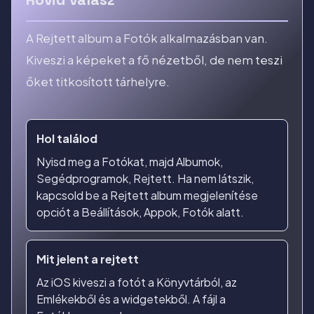
A Rejtett album a Fotók alkalmazásban van.
Kiveszi a képeket a fő nézetből, de nem teszi
őket titkosított tárhelyre.
Hol találod
Nyisd meg a Fotókat, majd Albumok,
Segédprogramok, Rejtett. Ha nem látszik,
kapcsold be a Rejtett album megjelenítése
opciót a Beállítások, Appok, Fotók alatt.
Mit jelent a rejtett
Az iOS kiveszi a fotót a Könyvtárból, az
Emlékekből és a widgetekből. A fájl a