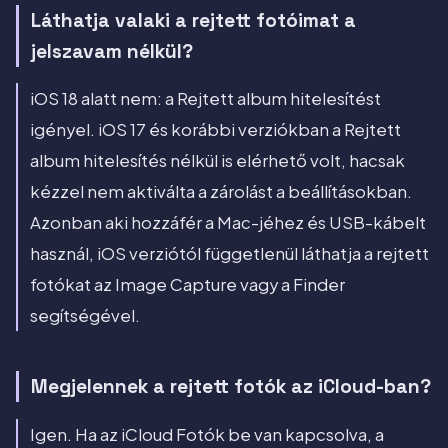
Láthatja valaki a rejtett fotóimat a
jelszavam nélkül?
iOS 18 alatt nem: a Rejtett album hitelesítést
igényel. iOS 17 és korábbi verziókban a Rejtett
album hitelesítés nélkül is elérhető volt, hacsak
kézzel nem aktiválta a zárolást a beállításokban.
Azonban aki hozzáfér a Mac-jéhez és USB-kábelt
használ, iOS verziótól függetlenül láthatja a rejtett
fotókat az Image Capture vagy a Finder
segítségével.
Megjelennek a rejtett fotók az iCloud-ban?
Igen. Ha az iCloud Fotók be van kapcsolva, a