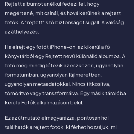
Rejtett albumot anélkül fedezi fel, hogy
megértené, mit csinál, és hová kerülnek a rejtett
fotók. A "rejtett" szó biztonságot sugall. A valóság
az áthelyezés.
Ha elrejt egy fotót iPhone-on, az kikerül a fő
könyvtárból egy Rejtett nevű különálló albumba. A
fotó még mindig létezik az eszközön, ugyanolyan
formátumban, ugyanolyan fájlméretben,
ugyanolyan metaadatokkal. Nincs titkosítva,
tömörítve vagy transzformálva. Egy másik tárolóba
kerül a Fotók alkalmazáson belül.
Ez az útmutató elmagyarázza, pontosan hol
találhatók a rejtett fotók, ki férhet hozzájuk, mi