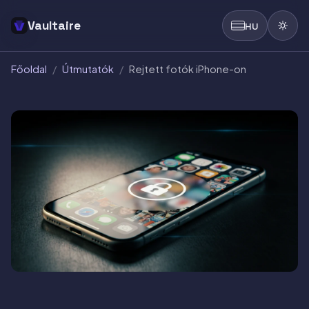
Vaultaire
HU
Főoldal
/
Útmutatók
/
Rejtett fotók iPhone-on