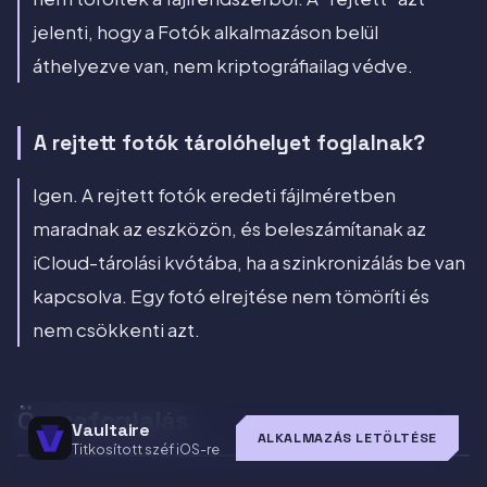
jelenti, hogy a Fotók alkalmazáson belül
áthelyezve van, nem kriptográfiailag védve.
A rejtett fotók tárolóhelyet foglalnak?
Igen. A rejtett fotók eredeti fájlméretben
maradnak az eszközön, és beleszámítanak az
iCloud-tárolási kvótába, ha a szinkronizálás be van
kapcsolva. Egy fotó elrejtése nem tömöríti és
nem csökkenti azt.
Összefoglalás
Vaultaire
ALKALMAZÁS LETÖLTÉSE
Titkosított széf iOS-re