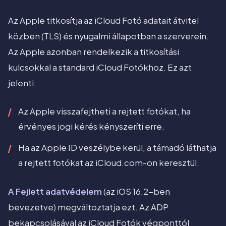
Az Apple titkosítja az iCloud Fotó adatait átvitel
közben (TLS) és nyugalmi állapotban a szerverein.
Az Apple azonban rendelkezik a titkosítási
kulcsokkal a standard iCloud Fotókhoz. Ez azt
jelenti:
Az Apple visszafejtheti a rejtett fotókat, ha
érvényes jogi kérés kényszeríti erre.
Ha az Apple ID veszélybe kerül, a támadó láthatja
a rejtett fotókat az iCloud.com-on keresztül.
A Fejlett adatvédelem
(az iOS 16.2-ben
bevezetve) megváltoztatja ezt. Az ADP
bekapcsolásával az iCloud Fotók végponttól