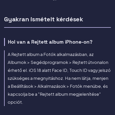
Gyakran ismételt kérdések
Hol van a Rejtett album iPhone-on?
A Rejtett album a Fotók alkalmazásban, az
Albumok > Segédprogramok > Rejtett útvonalon
érhető el. iOS 18 alatt Face ID, Touch ID vagy jelszó
szükséges a megnyitáshoz. Ha nem látja, menjen
a Beállítások > Alkalmazások > Fotók menübe, és
kapcsolja be a "Rejtett album megjelenítése"
opciót.