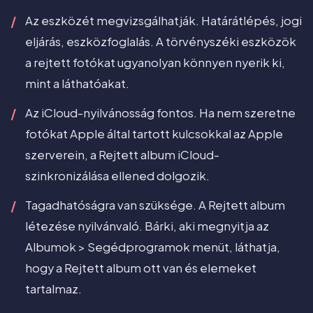
Az eszközét megvizsgálhatják. Határátlépés, jogi
eljárás, eszközfoglalás. A törvényszéki eszközök
a rejtett fotókat ugyanolyan könnyen nyerik ki,
mint a láthatóakat.
Az iCloud-nyilvánosság fontos. Ha nem szeretne
fotókat Apple által tartott kulcsokkal az Apple
szerverein, a Rejtett album iCloud-
szinkronizálása ellened dolgozik.
Tagadhatóságra van szüksége. A Rejtett album
létezése nyilvánvaló. Bárki, aki megnyitja az
Albumok > Segédprogramok menüt, láthatja,
hogy a Rejtett album ott van és elemeket
tartalmaz.