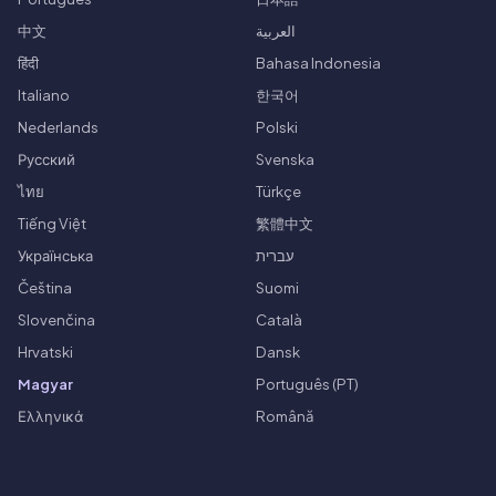
中文
العربية
हिंदी
Bahasa Indonesia
Italiano
한국어
Nederlands
Polski
Русский
Svenska
ไทย
Türkçe
Tiếng Việt
繁體中文
Українська
עברית
Čeština
Suomi
Slovenčina
Català
Hrvatski
Dansk
Magyar
Português (PT)
Ελληνικά
Română