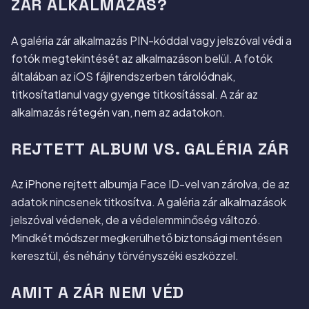
ZÁR ALKALMAZÁS?
A galéria zár alkalmazás PIN-kóddal vagy jelszóval védi a
fotók megtekintését az alkalmazáson belül. A fotók
általában az iOS fájlrendszerben tárolódnak,
titkosítatlanul vagy gyenge titkosítással. A zár az
alkalmazás rétegén van, nem az adatokon.
REJTETT ALBUM VS. GALÉRIA ZÁR
Az iPhone rejtett albumja Face ID-vel van zárolva, de az
adatok nincsenek titkosítva. A galéria zár alkalmazások
jelszóval védenek, de a védelemminőség változó.
Mindkét módszer megkerülhető biztonsági mentésen
keresztül, és néhány törvényszéki eszközzel.
AMIT A ZÁR NEM VÉD