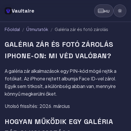
Vaultaire
HU
Főoldal
/
Útmutatók
/
Galéria zár és fotó zárolás
GALÉRIA ZÁR ÉS FOTÓ ZÁROLÁS
IPHONE-ON: MI VÉD VALÓBAN?
A galéria zár alkalmazások egy PIN-kód mögé rejtik a
fotókat. Az iPhone rejtett albumja Face ID-vel zárol.
Egyik sem titkosít, a különbség abban van, mennyire
könnyű megkerülni őket.
Utolsó frissítés: 2026. március
HOGYAN MŰKÖDIK EGY GALÉRIA