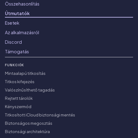
Összehasonlítás
Útmutatók
Esetek
Az alkalmazásról
Discord
Támogatás
FUNKCIÓK
Mintaalapú titkosítás
Titkos kifejezés
Valószínűsíthető tagadás
Rejtett tárolók
Kényszermód
Titkosított iCloud biztonsági mentés
Biztonságos megosztás
Biztonsági architektúra