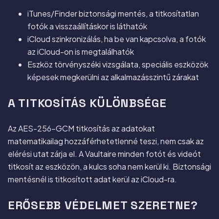
iTunes/Finder biztonsági mentés, a titkosítatlan
fotók a visszaállításkor is láthatók
iCloud szinkronizálás, ha be van kapcsolva, a fotók
az iCloud-on is megtalálhatók
Eszköz törvényszéki vizsgálata, speciális eszközök
képesek megkerülni az alkalmazásszintű zárakat
A TITKOSÍTÁS KÜLÖNBSÉGE
Az AES-256-GCM titkosítás az adatokat
matematikailag hozzáférhetetlenné teszi, nem csak az
elérési utat zárja el. A Vaultaire minden fotót és videót
titkosít az eszközön, a kulcs soha nem kerül ki. Biztonsági
mentésnél is titkosított adat kerül az iCloud-ra.
ERŐSEBB VÉDELMET SZERETNE?