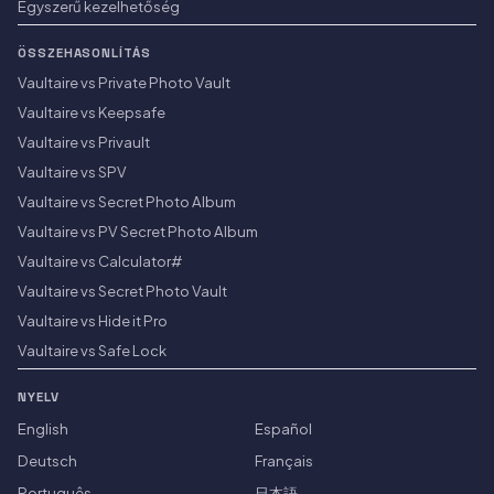
Egyszerű kezelhetőség
ÖSSZEHASONLÍTÁS
Vaultaire vs Private Photo Vault
Vaultaire vs Keepsafe
Vaultaire vs Privault
Vaultaire vs SPV
Vaultaire vs Secret Photo Album
Vaultaire vs PV Secret Photo Album
Vaultaire vs Calculator#
Vaultaire vs Secret Photo Vault
Vaultaire vs Hide it Pro
Vaultaire vs Safe Lock
NYELV
English
Español
Deutsch
Français
Português
日本語