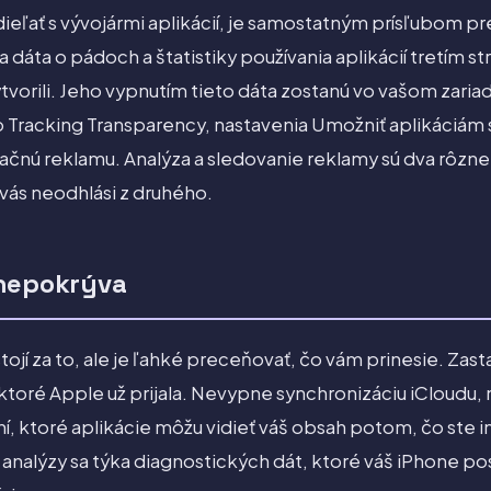
ieľať s vývojármi aplikácií, je samostatným prísľubom pr
 dáta o pádoch a štatistiky používania aplikácií tretím s
ytvorili. Jeho vypnutím tieto dáta zostanú vo vašom zari
p Tracking Transparency, nastavenia Umožniť aplikáciám s
kačnú reklamu. Analýza a sledovanie reklamy sú dva rôzn
vás neodhlási z druhého.
 nepokrýva
tojí za to, ale je ľahké preceňovať, čo vám prinesie. Zas
ktoré Apple už prijala. Nevypne synchronizáciu iCloudu, 
, ktoré aplikácie môžu vidieť váš obsah potom, čo ste im 
nalýzy sa týka diagnostických dát, ktoré váš iPhone posi