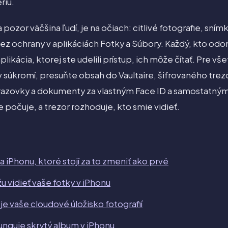
riu.
a pozor väčšina ľudí, je na očiach: citlivé fotografie, sní
z ochrany v aplikáciách Fotky a Súbory. Každý, kto odo
plikácia, ktorej ste udelili prístup, ich môže čítať. Pre v
 súkromí, presuňte obsah do Vaultaire, šifrovaného trez
brazovky a dokumenty za vlastným Face ID a samostatný
e počuje, a trezor rozhoduje, kto smie vidieť.
 iPhonu, ktoré stojí za to zmeniť ako prvé
u vidieť vaše fotky v iPhonu
e vaše cloudové úložisko fotografií
unguje skrytý album v iPhonu