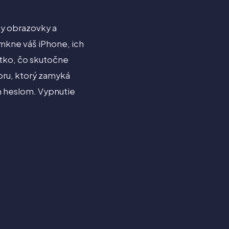
mky obrazovky a
mkne váš iPhone, ich
šetko, čo skutočne
oru, ktorý zamyká
m heslom. Vypnutie