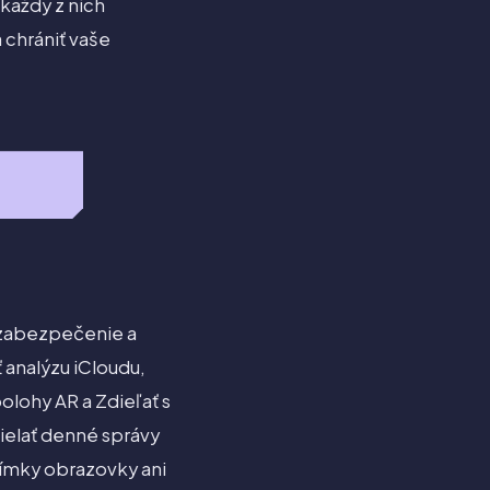
 každý z nich
 chrániť vaše
a zabezpečenie a
 analýzu iCloudu,
polohy AR a Zdieľať s
sielať denné správy
nímky obrazovky ani