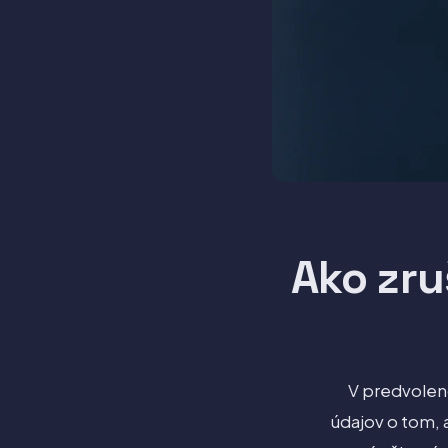
Ako zru
V predvoleno
údajov o tom, 