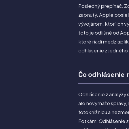
Posledný prepínač, Zd
zapnutý, Apple posiela
vývojárom, ktorí ich v
toto je odlišné od Ap
ktoré riadi medziapli
odhlásenie z jedného 
Čo odhlásenie
Odhlásenie z analýzy s
ale nevymaže správy, 
fotoknižnicu a nezmení
Fotkám. Odhlásenie z a