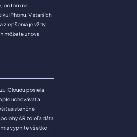
e, potom na
iku iPhonu. V starších
a zlepšenia je vždy
ich môžete znova
zu iCloudu posiela
Apple uchovávať a
šiť asistenčné
ť polohy AR zdieľa dáta
romia vypnite všetko.