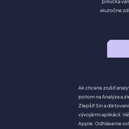
príručka vám
skutočne zdi
Ak chcete zrušiť anal
potom na Analýza a zle
Zlepšiť Siri a diktova
vývojármi aplikácií. 
Apple. Odhlásenie ovlá