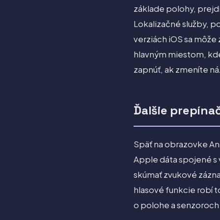
základe polohy, prej
Lokalizačné služby, p
verziách iOS sa môže z
hlavným miestom, kde
zapnúť, ak zmeníte ná
Ďalšie prepínač
Späť na obrazovke Ana
Apple dáta spojené s 
skúmať zvukové záznam
hlasové funkcie robí t
o polohe a senzoroch z