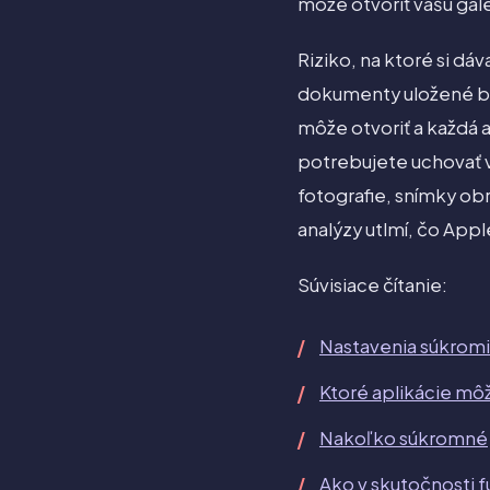
môže otvoriť vašu galé
Riziko, na ktoré si dáv
dokumenty uložené be
môže otvoriť a každá a
potrebujete uchovať v
fotografie, snímky o
analýzy utlmí, čo Appl
Súvisiace čítanie:
Nastavenia súkromia
Ktoré aplikácie môž
Nakoľko súkromné j
Ako v skutočnosti f