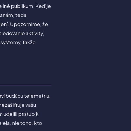
e iné publikum. Keď je
tranám, teda
adení. Upozornime, že
ledovanie aktivity,
e systémy, takže
taví budúcu telemetriu,
nezašifruje vašu
udelili prístup k
ela, nie toho, kto