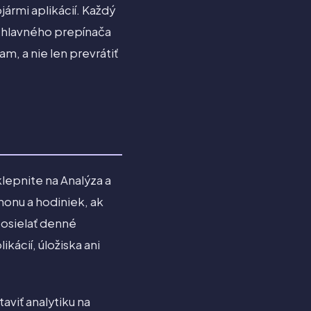
jármi aplikácií. Každý
m hlavného prepínača
, a nie len prevrátiť
lepnite na Analýza a
honu a hodiniek, ak
posielať denné
ácií, úložiska ani
aviť analytiku na