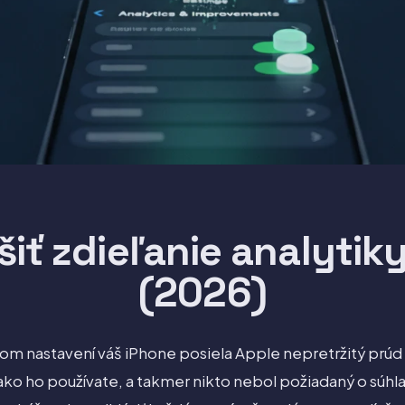
šiť zdieľanie analytik
(2026)
m nastavení váš iPhone posiela Apple nepretržitý prúd
ako ho používate, a takmer nikto nebol požiadaný o súhla