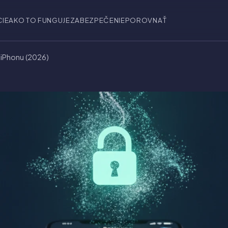
CIE
AKO TO FUNGUJE
ZABEZPEČENIE
POROVNAŤ
y iPhonu (2026)