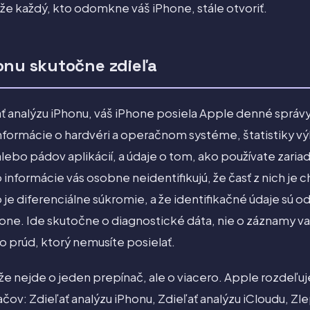
e každý, kto odomkne váš iPhone, stále otvoriť.
onu skutočne zdieľa
ť analýzu iPhonu, váš iPhone posiela Apple denné sprá
nformácie o hardvéri a operačnom systéme, štatistiky vý
lebo pádov aplikácií, a údaje o tom, ako používate zariad
 informácie vás osobne neidentifikujú, že časť z nich je
je diferenciálne súkromie, a že identifikačné údaje sú o
hone. Ide skutočne o diagnostické dáta, nie o záznamy v
e to prúd, ktorý nemusíte posielať.
že nejde o jeden prepínač, ale o viacero. Apple rozdeľuj
v: Zdieľať analýzu iPhonu, Zdieľať analýzu iCloudu, Zlepš