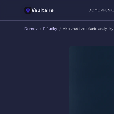
Vaultaire
DOMOV
FUNK
Domov
/
Príručky
/
Ako zrušiť zdieľanie analytik