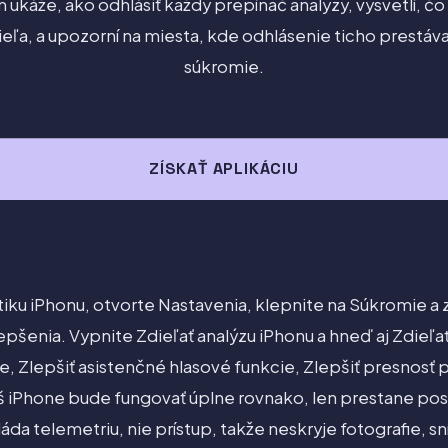
 ukáže, ako odhlásiť každý prepínač analýzy, vysvetlí, čo
eľa, a upozorní na miesta, kde odhlásenie ticho prestáva
súkromie.
ZÍSKAŤ APLIKÁCIU
ytiku iPhonu, otvorte Nastavenia, klepnite na Súkromie 
pšenia. Vypnite Zdieľať analýzu iPhonu a hneď aj Zdieľať
nie, Zlepšiť asistenčné hlasové funkcie, Zlepšiť presnosť 
Váš iPhone bude fungovať úplne rovnako, len prestane po
da telemetriu, nie prístup, takže neskryje fotografie, s