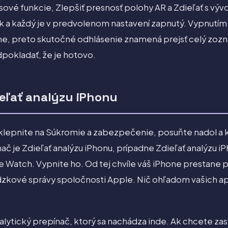
sové funkcie, Zlepšiť presnosť polohy AR a Zdieľať s vývo
ok a každý je v predvolenom nastavení zapnutý. Vypnutí
ne, preto skutočné odhlásenie znamená prejsť celý zoznam
dpokladať, že je hotovo.
eľať analýzu iPhonu
klepnite na Súkromie a zabezpečenie, posuňte nadol a k
ač je Zdieľať analýzu iPhonu, prípadne Zdieľať analýzu iP
Watch. Vypnite ho. Od tej chvíle váš iPhone prestane 
zkové správy spoločnosti Apple. Nič ohľadom vašich aplik
alytický prepínač, ktorý sa nachádza inde. Ak chcete zast