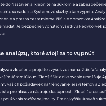
dite do Nastavenia, klepnite na Súkromie a zabezpečeni
osuňte sa nadol na Systémové služby a tam vypnite Analyt
nenie a presná cesta mierne líšiť, ale obrazovka Analýza 
 hľadať. Je bezpečné vypnúť ich všetky a kedykoľvek 
zor.
e analýzy, ktoré stojí za to vypnúť
lýza a zlepšenia prejdite zvyšok zoznamu. Zdieľať analý
vaším účtom iCloud. Zlepšiť Siri a diktovanie umožňuje 
y vašich požiadaviek na trénovanie jej systémov a Zlep
o isté pre hlasové nástroje dostupnosti. Zlepšiť presnos
 používania rozšírenej reality. Pre najvyššiu úroveň súk