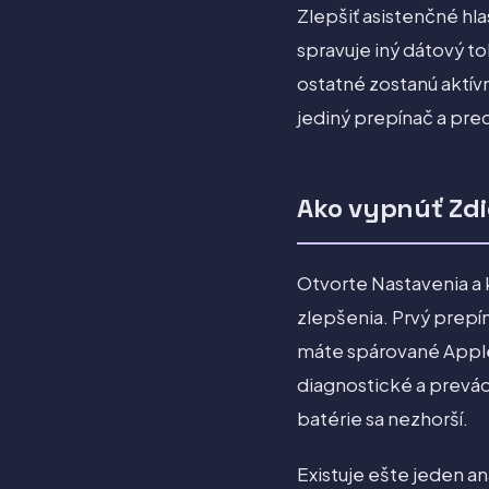
Zlepšiť asistenčné hla
spravuje iný dátový t
ostatné zostanú aktív
jediný prepínač a pre
Ako vypnúť Zdi
Otvorte Nastavenia a 
zlepšenia. Prvý prepín
máte spárované Apple 
diagnostické a prevád
batérie sa nezhorší.
Existuje ešte jeden an