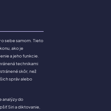
vy o sebe samom. Tieto
konu, ako je
enie a jeho funkcie.
 chránená technikami
dstránené skôr, než
ašich správ alebo
e analýzy do
iť Siri a diktovanie,