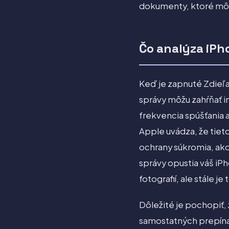
dokumenty, ktoré môž
Čo analýza iPh
Keď je zapnuté Zdieľa
správy môžu zahŕňať i
frekvencia spúšťania a
Apple uvádza, že tieto
ochrany súkromia, ako 
správy opustia váš iP
fotografií, ale stále j
Dôležité je pochopiť, 
samostatných prepínačo