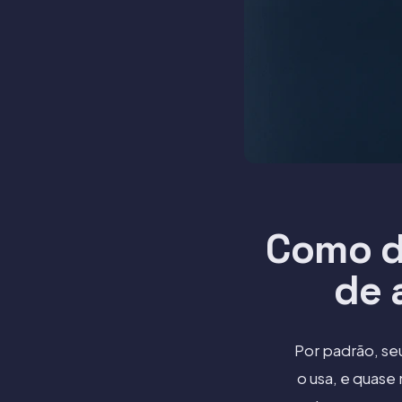
Como d
de 
Por padrão, se
o usa, e quas