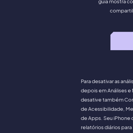
guia mostra co
compartil
Para desativar as aná
depois em Análises e 
desative também Compa
de Acessibilidade, M
de Apps. Seu iPhone 
relatórios diários par