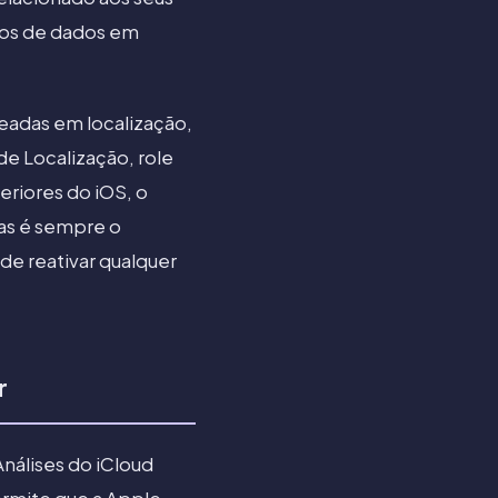
nos de dados em
seadas em localização,
e Localização, role
eriores do iOS, o
ias é sempre o
ode reativar qualquer
r
Análises do iCloud