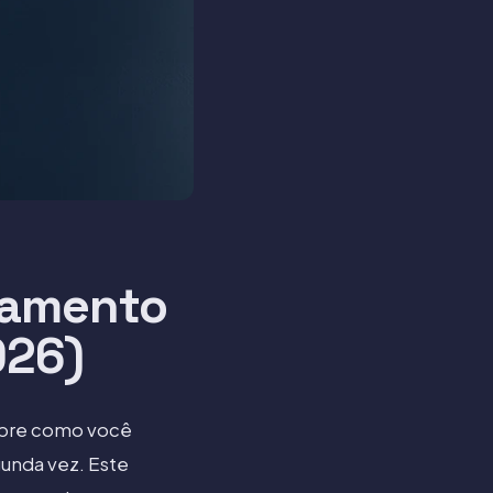
hamento
026)
sobre como você
unda vez. Este