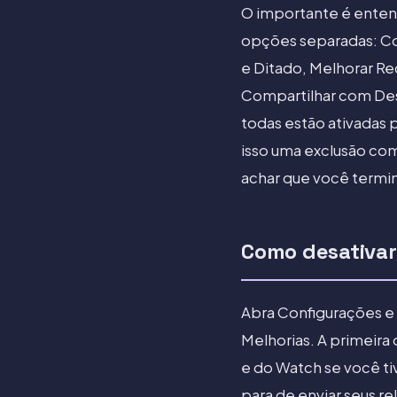
O importante é entend
opções separadas: Com
e Ditado, Melhorar Re
Compartilhar com Des
todas estão ativadas 
isso uma exclusão com
achar que você termi
Como desativar
Abra Configurações e 
Melhorias. A primeira
e do Watch se você t
para de enviar seus re