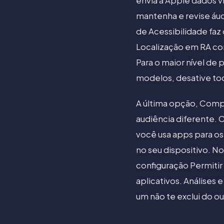
envia à Apple dados v
mantenha e revise áud
de Acessibilidade faz
Localização em RA com
Para o maior nível de
modelos, desative to
A última opção, Comp
audiência diferente. 
você usa apps para o
no seu dispositivo. N
configuração Permitir
aplicativos. Análises 
um não te exclui do ou