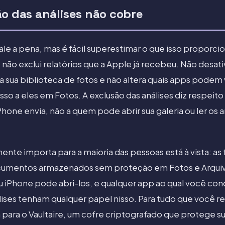
ão das análises não cobre
vale a pena, mas é fácil superestimar o que isso proporci
 não exclui relatórios que a Apple já recebeu. Não desat
fa sua biblioteca de fotos e não altera quais apps podem
so a eles em Fotos. A exclusão das análises diz respeit
hone envia, não a quem pode abrir sua galeria ou ler os 
nte importa para a maioria das pessoas está à vista: as 
ocumentos armazenados sem proteção em Fotos e Arqui
u iPhone pode abri-los, e qualquer app ao qual você c
álises tenham qualquer papel nisso. Para tudo que você 
para o Vaultaire, um cofre criptografado que protege su