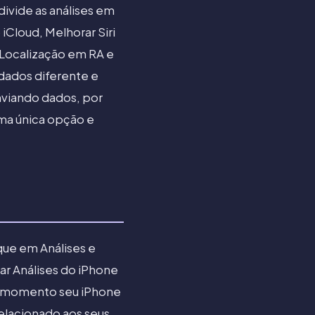
divide as análises em
iCloud, Melhorar Siri
 Localização em RA e
dados diferente e
enviando dados, por
uma única opção e
que em Análises e
ar Análises do iPhone
se momento seu iPhone
relacionado aos seus