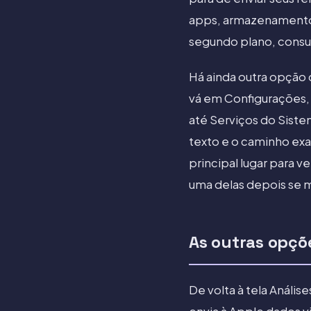
apps, armazenamento 
segundo plano, consu
Há ainda outra opção 
vá em Configurações,
até Serviços do Sistem
texto e o caminho exa
principal lugar para v
uma delas depois se m
As outras opçõe
De volta à tela Anális