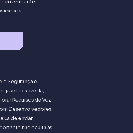
a uma realmente
ivacidade.
de e Segurança e
nquanto estiver lá,
horar Recursos de Voz
r com Desenvolvedores
ixa de enviar
 portanto não oculta as