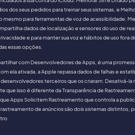
inculados à sua conta do iCloud. Melhorar Siri e Ditado 
ios dos seus pedidos para treinar seus sistemas, e Melh
 o mesmo para ferramentas de voz de acessibilidade. Me
partilha dados de localização e sensores do uso de re
 privacidade e para manter sua voz e hábitos de uso fora
das essas opções.
artilhar com Desenvolvedores de Apps, é uma promess
Com ela ativada, a Apple repassa dados de falhas e estat
s desenvolvedores terceiros que os criaram. Desativá-l
ote que isso é diferente da Transparência de Rastreamen
 que Apps Solicitem Rastreamento que controla a publi
e rastreamento de anúncios são dois sistemas distintos, 
tro.