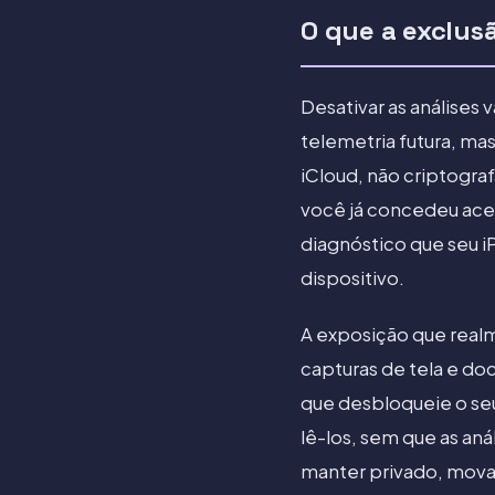
O que a exclus
Desativar as análises 
telemetria futura, mas
iCloud, não criptogra
você já concedeu aces
diagnóstico que seu iP
dispositivo.
A exposição que realme
capturas de tela e d
que desbloqueie o se
lê-los, sem que as an
manter privado, mova 