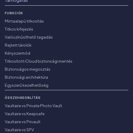
Támogatás
FUNKCIÓK
Mintaalapú titkosítás
Titkos kifejezés
Valószínűsíthető tagadás
Rejtett tárolók
Kényszermód
Titkosított iCloud biztonsági mentés
Biztonságos megosztás
Biztonsági architektúra
Egyszerű kezelhetőség
ÖSSZEHASONLÍTÁS
Vaultaire vs Private Photo Vault
Vaultaire vs Keepsafe
Vaultaire vs Privault
Vaultaire vs SPV