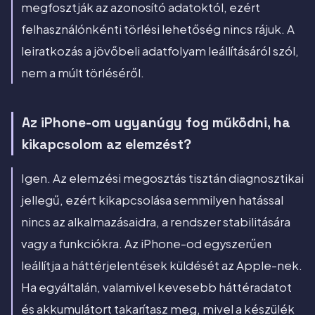
megfosztják az azonosító adatoktól, ezért
felhasználónkénti törlési lehetőség nincs rájuk. A
leiratkozás a jövőbeli adatfolyam leállításáról szól,
nem a múlt törléséről.
Az iPhone-om ugyanúgy fog működni, ha
kikapcsolom az elemzést?
Igen. Az elemzési megosztás tisztán diagnosztikai
jellegű, ezért kikapcsolása semmilyen hatással
nincs az alkalmazásaidra, a rendszer stabilitására
vagy a funkciókra. Az iPhone-od egyszerűen
leállítja a háttérjelentések küldését az Apple-nek.
Ha egyáltalán, valamivel kevesebb háttéradatot
és akkumulátort takarítasz meg, mivel a készülék