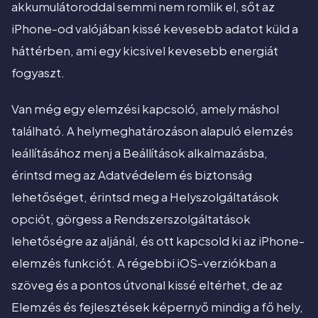
akkumulátoroddal semmi nem romlik el, sőt az
iPhone-od valójában kissé kevesebb adatot küld a
háttérben, ami egy kicsivel kevesebb energiát
fogyaszt.
Van még egy elemzési kapcsoló, amely máshol
található. A helymeghatározáson alapuló elemzés
leállításához menj a Beállítások alkalmazásba,
érintsd meg az Adatvédelem és biztonság
lehetőséget, érintsd meg a Helyszolgáltatások
opciót, görgess a Rendszerszolgáltatások
lehetőségre az aljánál, és ott kapcsold ki az iPhone-
elemzés funkciót. A régebbi iOS-verziókban a
szöveg és a pontos útvonal kissé eltérhet, de az
Elemzés és fejlesztések képernyő mindig a fő hely,