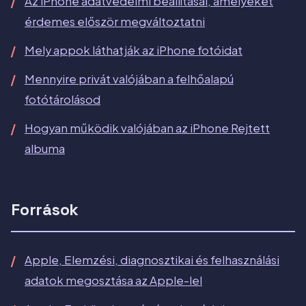
Az iPhone adatvédelmi beállításai, amelyeket
érdemes először megváltoztatni
Mely appok láthatják az iPhone fotóidat
Mennyire privát valójában a felhőalapú
fotótárolásod
Hogyan működik valójában az iPhone Rejtett
albuma
Források
Apple, Elemzési, diagnosztikai és felhasználási
adatok megosztása az Apple-lel