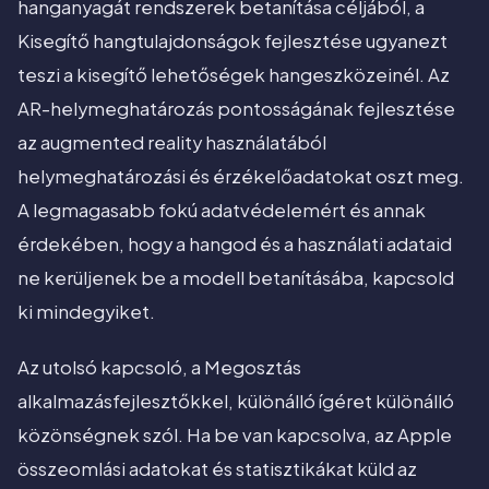
hanganyagát rendszerek betanítása céljából, a
Kisegítő hangtulajdonságok fejlesztése ugyanezt
teszi a kisegítő lehetőségek hangeszközeinél. Az
AR-helymeghatározás pontosságának fejlesztése
az augmented reality használatából
helymeghatározási és érzékelőadatokat oszt meg.
A legmagasabb fokú adatvédelemért és annak
érdekében, hogy a hangod és a használati adataid
ne kerüljenek be a modell betanításába, kapcsold
ki mindegyiket.
Az utolsó kapcsoló, a Megosztás
alkalmazásfejlesztőkkel, különálló ígéret különálló
közönségnek szól. Ha be van kapcsolva, az Apple
összeomlási adatokat és statisztikákat küld az