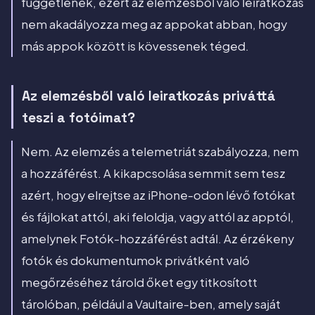
függetlenek, ezért az elemzésből való leiratkozás
nem akadályozza meg az appokat abban, hogy
más appok között is kövessenek téged.
Az elemzésből való leiratkozás priváttá
teszi a fotóimat?
Nem. Az elemzés a telemetriát szabályozza, nem
a hozzáférést. A kikapcsolása semmit sem tesz
azért, hogy elrejtse az iPhone-odon lévő fotókat
és fájlokat attól, aki feloldja, vagy attól az apptól,
amelynek Fotók-hozzáférést adtál. Az érzékeny
fotók és dokumentumok privátként való
megőrzéséhez tárold őket egy titkosított
tárolóban, például a Vaultaire-ben, amely saját