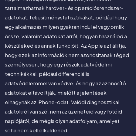
tartalmazhatnak hardver- és operációsrendszer-
adatokat, teljesítménystatisztikákat, például hogy
egy alkalmazás milyen gyakran indul el vagy omlik
össze, valamint adatokat arról, hogyan használod a
készüléked és annak funkcióit. Az Apple azt állítja,
hogy ezek az információk nem azonosítanak téged
személyesen, hogy egy részük adatvédelmi
technikákkal, például differenciális
adatvédelemmel van védve, és hogy az azonosító
adatokat eltávolítják, mielőtt a jelentések
elhagynák az iPhone-odat. Valódi diagnosztikai
adatokról van szó, nem az üzeneteid vagy fotóid
naplójáról, de mégis olyan adatfolyam, amelyet
soha nem kell elküldened.