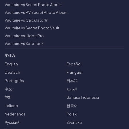
Vaultaire vs Secret Photo Album
Vaultaire vs PV Secret Photo Album
Vaultaire vs Calculator#
Vaultaire vs Secret Photo Vault
Vaultaire vs Hide it Pro
Vaultaire vs Safe Lock
NYELV
English
Español
Deutsch
Français
Português
日本語
中文
العربية
हिंदी
Bahasa Indonesia
Italiano
한국어
Nederlands
Polski
Русский
Svenska