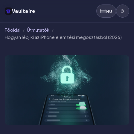
Vaultaire
HU
Főoldal
/
Útmutatók
/
Hogyan lépj ki az iPhone elemzési megosztásból (2026)