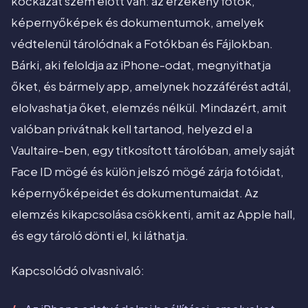
kockázat szem előtt van: az érzékeny fotók,
képernyőképek és dokumentumok, amelyek
védtelenül tárolódnak a Fotókban és Fájlokban.
Bárki, aki feloldja az iPhone-odat, megnyithatja
őket, és bármely app, amelynek hozzáférést adtál,
elolvashatja őket, elemzés nélkül. Mindazért, amit
valóban privátnak kell tartanod, helyezd el a
Vaultaire-ben, egy titkosított tárolóban, amely saját
Face ID mögé és külön jelszó mögé zárja fotóidat,
képernyőképeidet és dokumentumaidat. Az
elemzés kikapcsolása csökkenti, amit az Apple hall,
és egy tároló dönti el, ki láthatja.
Kapcsolódó olvasnivaló: