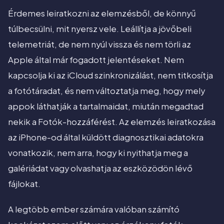
Érdemes leiratkozni az elemzésből, de könnyű
túlbecsülni, mit nyersz vele. Leállítja a jövőbeli
telemetriát, de nem nyúl vissza és nem törli az
Apple által már fogadott jelentéseket. Nem
kapcsolja ki az iCloud szinkronizálást, nem titkosítja
a fotótáradat, és nem változtatja meg, hogy mely
appok láthatják a tartalmaidat, miután megadtad
nekik a Fotók-hozzáférést. Az elemzés leiratkozása
az iPhone-od által küldött diagnosztikai adatokra
vonatkozik, nem arra, hogy ki nyithatja meg a
galériádat vagy olvashatja az eszközödön lévő
fájlokat.
A legtöbb ember számára valóban számító