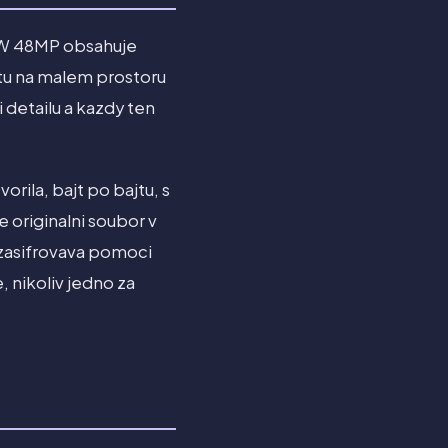
AW 48MP obsahuje
itu na malem prostoru
 detailu a kazdy ten
rila, bajt po bajtu, s
 originalni soubor v
 zasifrovava pomoci
 nikoliv jedno za