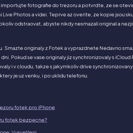
importujte fotografie do trezoru a potvrdte, ze se otevira
 Live Photos a videi. Teprve az overite, ze kopie jsou s
okoliv odstraovat, abyste nikdy nesmazali original a nezjis
u. Smazte originaly z Fotek a vyprazdnete Nedavno sm
0 dni. Pokud se vase originaly jiz synchronizovaly s iClou
tovaly i v cloudu, takze s jakymkoliv drive synchronizov
ktery je uz venku, i po uklidu telefonu.
rezoru fotek pro iPhone
oru fotek bezpecne?
hone: Vysvetleni