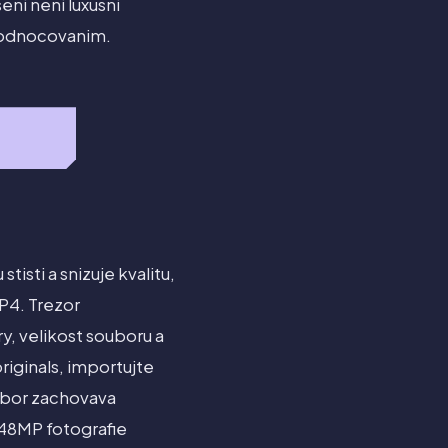
eni neni luxusni
ehodnocovanim.
tisti a snizuje kvalitu,
P4. Trezor
y, velikost souboru a
riginals, importujte
oubor zachovava
 48MP fotografie