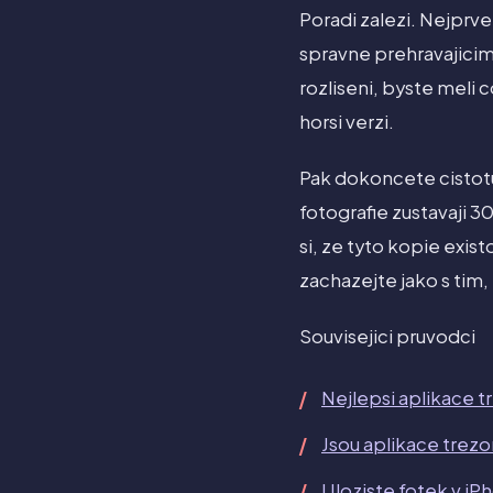
Poradi zalezi. Nejprve 
spravne prehravajicimi
rozliseni, byste meli c
horsi verzi.
Pak dokoncete cistot
fotografie zustavaji 3
si, ze tyto kopie exis
zachazejte jako s tim, 
Souvisejici pruvodci
Nejlepsi aplikace t
Jsou aplikace trez
Uloziste fotek v iP