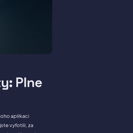
ty: Plne
noho aplikaci
te vyfotili, za