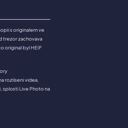
opii s originalem ve
ud trezor zachovava
o original byl HEIF
bory
 rozliseni videa,
 splosti Live Photo na