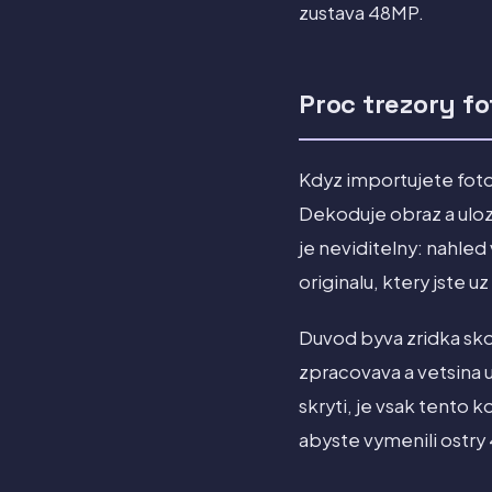
zustava 48MP.
Proc trezory fot
Kdyz importujete foto
Dekoduje obraz a uloz
je neviditelny: nahled
originalu, ktery jste uz
Duvod byva zridka sko
zpracovava a vetsina u
skryti, je vsak tento 
abyste vymenili ostry 