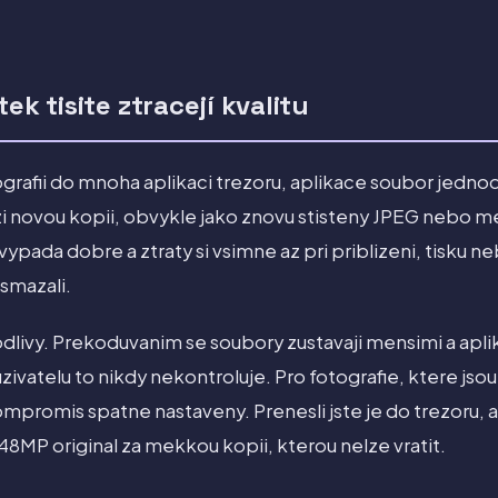
ek tisite ztracejí kvalitu
grafii do mnoha aplikaci trezoru, aplikace soubor jedno
i novou kopii, obvykle jako znovu stisteny JPEG nebo m
 vypada dobre a ztraty si vsimne az pri priblizeni, tisku
 smazali.
dlivy. Prekoduvanim se soubory zustavaji mensimi a apli
zivatelu to nikdy nekontroluje. Pro fotografie, ktere jsou
kompromis spatne nastaveny. Prenesli jste je do trezoru, a
48MP original za mekkou kopii, kterou nelze vratit.