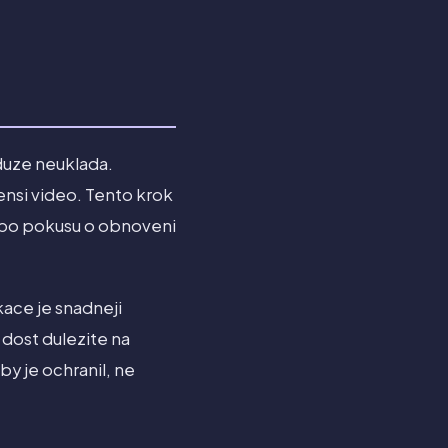
duze neuklada.
ensi video. Tento krok
 nebo pokusu o obnoveni
kace je snadneji
 dost dulezite na
by je ochranil, ne