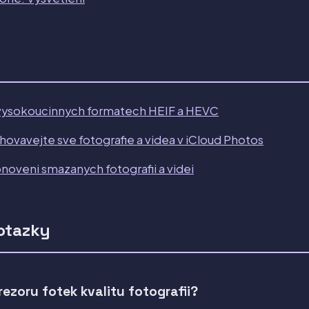
vysokoucinnych formatech HEIF a HEVC
ovavejte sve fotografie a videa v iCloud Photos
oveni smazanych fotografii a videi
otazky
trezoru fotek kvalitu fotografii?