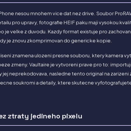
 iPhone nesou mnohem vice dat nez drive. Soubor ProR
ailu pro upravy, fotografie HEIF paku maji vysokou kval
o je velke z duvodu. Kazdy format existuje pro zachovani
i, kdy je znovu zkomprimovan do genericke kopie.
iseni znamena ulozeni presne souboru, ktery kamera vytvo
ze zmeny. Vaultaire je vytvoreni prave pro to: importuje
y jej neprekodovava, nasledne tento original na zarizeni
ecne soukromi a detaily, ktere skutecne vyfotografujete,
ez ztraty jedineho pixelu