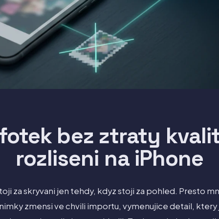
fotek bez ztraty kvali
rozliseni na iPhone
toji za skryvani jen tehdy, kdyz stoji za pohled. Presto m
nimky zmensi ve chvili importu, vymenujice detail, ktery js