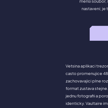
mensi soubor, s
nastaveni; je
Vetsina aplikaci trezor
casto promenujice 48
zachovavajici plne roz
format zustava stejne.
jednu fotografii a por
identicky. Vaultaire i