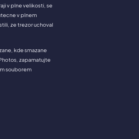
ji v plne velikosti, se
kutecne v plnem
tili, ze trezor uchoval
azane, kde smazane
d Photos, zapamatujte
anym souborem