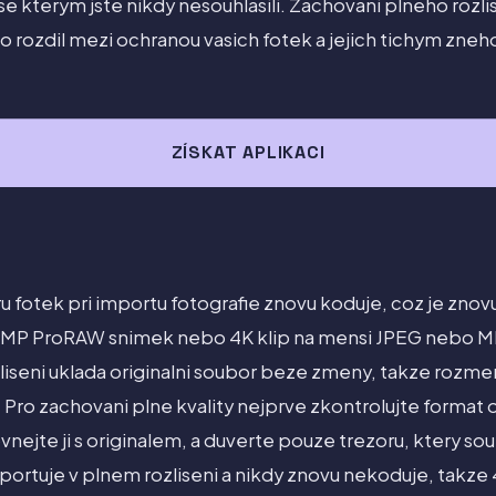
e kterym jste nikdy nesouhlasili. Zachovani plneho rozlis
 to rozdil mezi ochranou vasich fotek a jejich tichym zn
ZÍSKAT APLIKACI
u fotek pri importu fotografie znovu koduje, coz je znovu s
MP ProRAW snimek nebo 4K klip na mensi JPEG nebo M
liseni uklada originalni soubor beze zmeny, takze rozmer
 Pro zachovani plne kvality nejprve zkontrolujte format o
ovnejte ji s originalem, a duverte pouze trezoru, ktery s
mportuje v plnem rozliseni a nikdy znovu nekoduje, takze