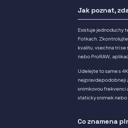
Jak poznat, zda
Existuje jednoduchy te
Fotkach. Zkontrolujte 
kvalitu, vsechna tri s
nebo ProRAW, aplikac
Udelejte to same s 4K
nejpravdepodobneji zn
snimkovou frekvenci a
staticky snimek nebo s
Co znamena pln