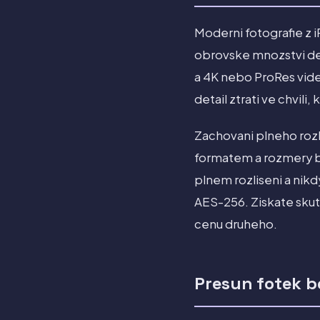
Moderni fotografie z
obrovske mnozstvi det
a 4K nebo ProRes vide
detail ztrati ve chvil
Zachovani plneho rozl
formatem a rozmery be
plnem rozliseni a nikd
AES-256. Ziskate skut
cenu druheho.
Presun fotek b