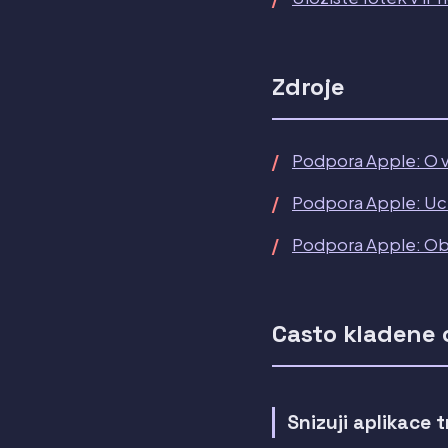
Zdroje
Podpora Apple: O 
Podpora Apple: Uch
Podpora Apple: Obn
Casto kladene 
Snizuji aplikace 