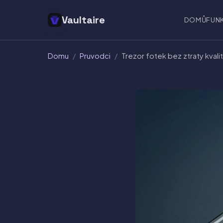
Vaultaire
DOMŮ
FUN
Domu
/
Pruvodci
/
Trezor fotek bez ztraty kvalit