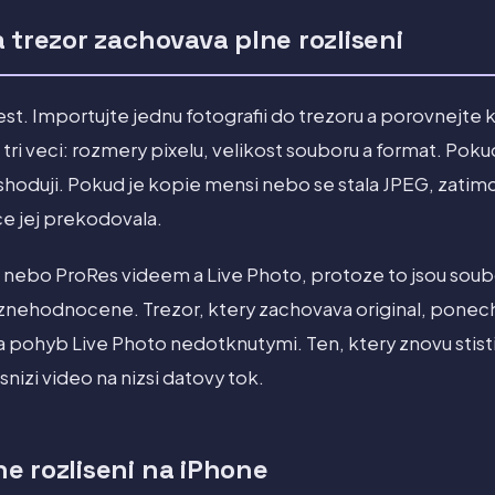
 trezor zachovava plne rozliseni
st. Importujte jednu fotografii do trezoru a porovnejte k
tri veci: rozmery pixelu, velikost souboru a format. Pok
e shoduji. Pokud je kopie mensi nebo se stala JPEG, zatimc
e jej prekodovala.
 nebo ProRes videem a Live Photo, protoze to jsou sou
ehodnocene. Trezor, ktery zachovava original, ponecha
 pohyb Live Photo nedotknutymi. Ten, ktery znovu stisti,
nizi video na nizsi datovy tok.
e rozliseni na iPhone