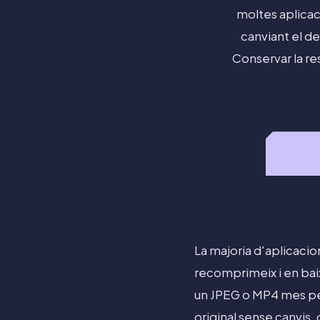
moltes aplicac
canviant el de
Conservar la re
La majoria d'aplicacio
recomprimeix i en baix
un JPEG o MP4 mes pet
original sense canvis,