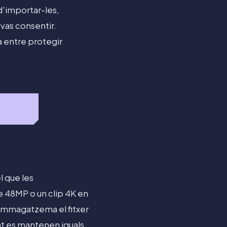
d'importar-les,
 vas consentir.
a entre protegir
l que les
de 48MP o un clip 4K en
 emmagatzema el fitxer
mat es mantenen iguals.