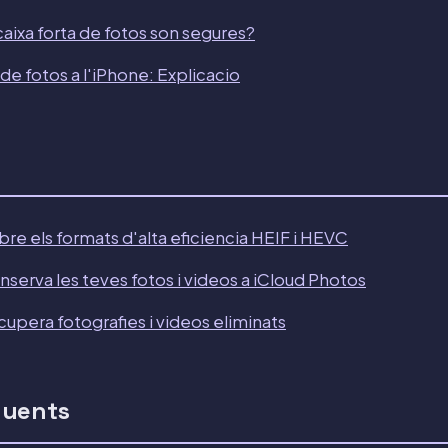
caixa forta de fotos son segures?
fotos a l'iPhone: Explicacio
re els formats d'alta eficiencia HEIF i HEVC
serva les teves fotos i videos a iCloud Photos
upera fotografies i videos eliminats
quents