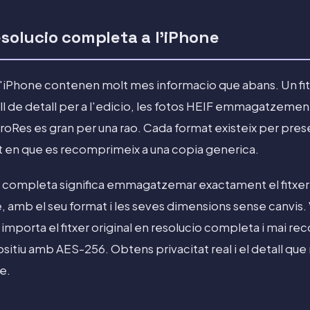
esolucio completa a l'iPhone
'iPhone contenen molt mes informacio que abans. Un f
l de detall per a l'edicio, les fotos HEIF emmagatzemen 
ProRes es gran per una rao. Cada format existeix per prese
 en que es recomprimeix a una copia generica.
o completa significa emmagatzemar exactament el fitxer
, amb el seu format i les seves dimensions sense canvis. 
 importa el fitxer original en resolucio completa i mai reco
positiu amb AES-256. Obtens privacitat real i el detall que
re.