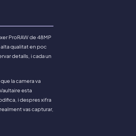
itxer ProRAW de 48MP
alta qualitat en poc
rvar detalls, i cada un
 que la camera va
Vaultaire esta
difica, i despres xifra
 realment vas capturar,