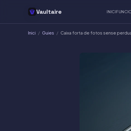
Vaultaire
INICI
FUNCI
Inici
/
Guies
/
Caixa forta de fotos sense perdua