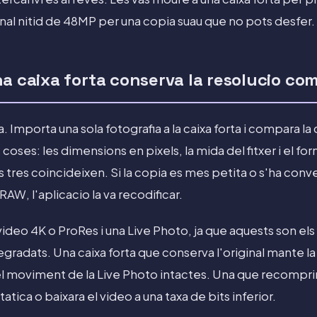
inal nitid de 48MP per una copia suau que no pots desfer.
a caixa forta conserva la resolucio co
a. Importa una sola fotografia a la caixa forta i compara la
ses: les dimensions en pixels, la mida del fitxer i el forma
ls tres coincideixen. Si la copia es mes petita o s'ha conv
RAW, l'aplicacio la va recodificar.
ideo 4K o ProRes i una Live Photo, ja que aquests son els
gradats. Una caixa forta que conserva l'original mante la 
el moviment de la Live Photo intactes. Una que recomprim
tica o baixara el video a una taxa de bits inferior.