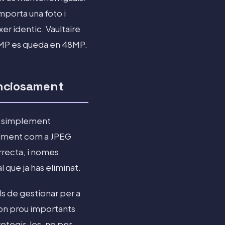
mporta una foto i
xer identic. Vaultaire
8MP es queda en 48MP.
enciosament
no simplement
malment com a JPEG
rrecta, i nomes
 que ja has eliminat.
ils de gestionar per a
 son prou importants
rotegir-les, no per