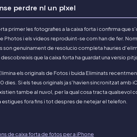
nse perdre ni un pixel
ta primer les fotografies a la caixa forta i confirma que 
e Photos i els videos reproduint-se com han de fer. Nom
ies son genuinament de resolucio completa hauries d'elim
 i descobreixis que la caixa forta ha guardat una versio pitj
imina els originals de Fotos i buida Eliminats recentment
dies. Si els teus originals ja s'havien sincronitzat amb 
istien tambe al nuvol, per la qual cosa tracta qualsevol
 estigues fora fins i tot despres de netejar el telefon.
ons de caixa forta de fotos per a iPhone