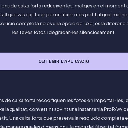
ions de caixa forta redueixen les imatges en el moment 
tall que vas capturar per un fitxer mes petit al qual mai no
solucio completa no es una opcio de luxe; es la diferenci
les teves fotos i degradar-les silenciosament.
OBTENIR L'APLICACIÓ
ns de caixa forta recodifiquen les fotos en importar-les, e
a la qualitat, convertint sovint una instantania ProRAW 
it. Una caixa forta que preserva la resolucio completa
 de manera que les dimensions, la mida del fitxer i el for