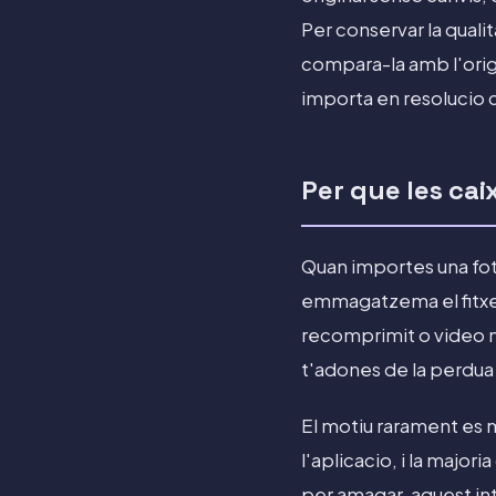
Per conservar la quali
compara-la amb l'origin
importa en resolucio 
Per que les cai
Quan importes una foto
emmagatzema el fitxer
recomprimit o video me
t'adones de la perdua 
El motiu rarament es ma
l'aplicacio, i la majo
per amagar, aquest int