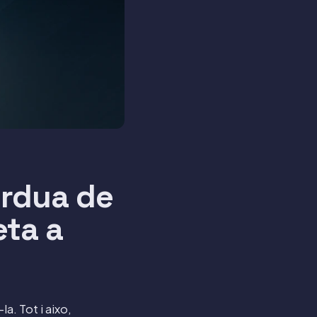
erdua de
eta a
a. Tot i aixo,