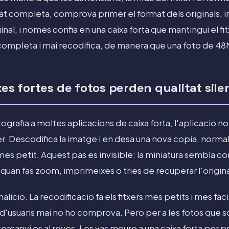
tat completa, comprova primer el format dels originals, i
al, i nomes confia en una caixa forta que mantingui el fit
completa i mai recodifica, de manera que una foto de 4
xes fortes de fotos perden qualitat sil
grafia a moltes aplicacions de caixa forta, l'aplicacio 
. Descodifica la imatge i en desa una nova copia, nor
s petit. Aquest pas es invisible: la miniatura sembla co
quan fas zoom, imprimeixes o tries de recuperar l'original
licio. La recodificacio fa els fitxers mes petits i mes fac
ria d'usuaris mai no ho comprova. Pero per a les fotos que
ercanvi es al reves. Les vas moure a una caixa forta per p