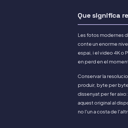
Que significa r
Les fotos modernes d
conte un enorme nivel
espai, i el video 4K o 
en perd en el moment
Conservar la resoluci
produir, byte per byte
dissenyat per fer aixo:
aquest original al dis
no l'un a costa de l'alt