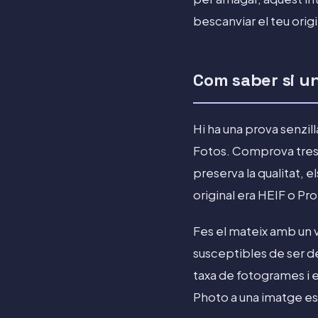
bescanviar el teu orig
Com saber si un
Hi ha una prova senzill
Fotos. Comprova tres co
preserva la qualitat, e
original era HEIF o Pro
Fes el mateix amb un v
susceptibles de ser de
taxa de fotogrames i 
Photo a una imatge esta