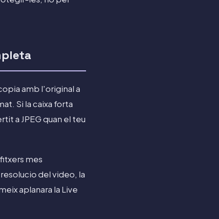
mpleta
 copia amb l'original a
t. Si la caixa forta
ertit a JPEG quan el teu
 fitxers mes
resolucio del video, la
eix aplanara la Live