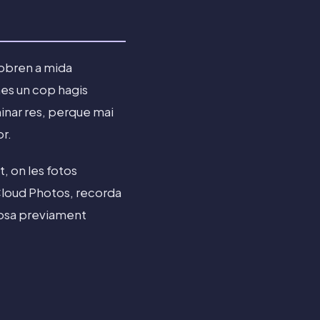
s'obren a mida
es un cop hagis
inar res, perque mai
or.
, on les fotos
iCloud Photos, recorda
 cosa previament