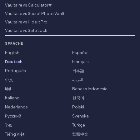
Vaultaire vs Calculator#
Vaultaire vs Secret Photo Vault
Vaultaire vs Hide it Pro
Vaultaire vs Safe Lock
SPRACHE
English
Español
Deutsch
Français
Português
日本語
中文
العربية
हिंदी
Bahasa Indonesia
Italiano
한국어
Nederlands
Polski
Русский
Svenska
ไทย
Türkçe
Tiếng Việt
繁體中文