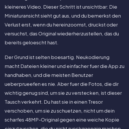
kleineres Video. Dieser Schritt ist unsichtbar: Die
Miniaturansicht sieht gut aus, und du bemerkst den
Verlust erst, wenn du hereinzoomst, druckst oder
versuchst, das Original wiederherzustellen, das du
bereits geloescht hast.
Der Grund ist selten boesartig. Neukodierung
macht Dateien kleiner und einfacher fuer die App zu
handhaben, und die meisten Benutzer
ueberprueefen es nie. Aber fuer die Fotos, die dir
wichtig genug sind, um sie zu verstecken, ist dieser
Tausch verkehrt. Du hast sie in einen Tresor
verschoben, um sie zu schuetzen, nicht um dein
scharfes 48MP-Original gegen eine weiche Kopie
einzutauschen, die du nicht rueckgaengig machen