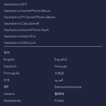
Vaultaire vs SPV
Vaultaire vs Secret Photo Album
Vaultaire vs PV Secret Photo Album
Vaultaire vs Calculator#
Vaultaire vs Secret Photo Vault
Vaultaire vs Hide it Pro
Vaultaire vs Safe Lock
언어
English
Español
Deutsch
Français
Português
日本語
中文
العربية
हिंदी
Bahasa Indonesia
Italiano
한국어
Nederlands
Polski