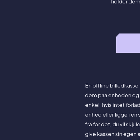
holder dem 
En offline billedkasse
dem paa enheden og al
enkel: hvis intet forl
enhed eller ligge i en
fra for det, du vil skju
give kassen sin egen 