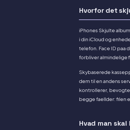
Hvorfor det skj
iPhones Skjulte album 
i din iCloud og enhede
telefon. Face ID paa de
forbliver almindelige 
Skybaserede kassepps
dem til en andens serv
kontrollerer, bevogtet
begge faellder: filen 
Hvad man skal k