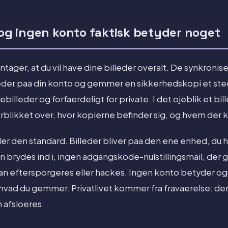
 og ingen konto faktisk betyder noget
ntager, at du vil have dine billeder overalt. De synkronise
heder paa din konto og gemmer en sikkerhedskopi et sted,
iebilleder og forfaerdeligt for private. I det ojeblik et bil
erblikket over, hvor kopierne befinder sig, og hvem der
der den standard. Billeder bliver paa den ene enhed, du 
n brydes ind i, ingen adgangskode-nulstillingsmail, der g
an eftersporgeres eller hackes. Ingen konto betyder ogsa
r, hvad du gemmer. Privatlivet kommer fra fravaerelse: de
 afsloeres.