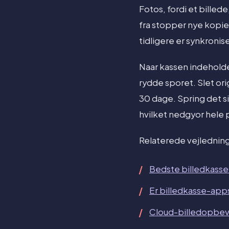
Fotos, fordi et billed
fra stopper nye kopier
tidligere er synkroni
Naar kassen indeholder
rydde sporet. Slet orig
30 dage. Spring det sid
hvilket nedgyor hele 
Relaterede vejlednin
Bedste billedkasse
Er billedkasse-apps
Cloud-billedopbeva