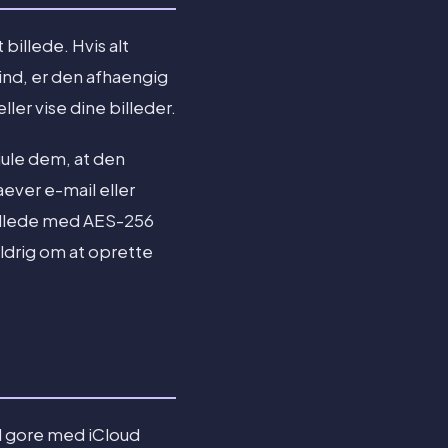
 billede. Hvis alt
e ind, er den afhaengig
ller vise dine billeder.
kjule dem, at den
ever e-mail eller
billede med AES-256
ldrig om at oprette
il gore med iCloud