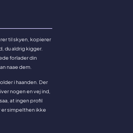
rer til skyen, kopierer
 du aldrig kigger.
lede forlader din
 kan naae dem.
holder i haanden. Der
iver nogen en vej ind,
a, at ingen profil
r er simpelthen ikke