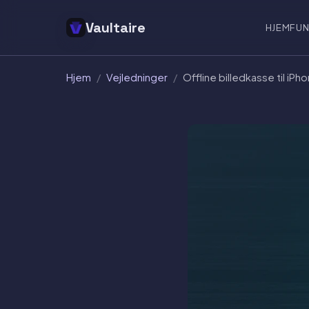
Vaultaire
HJEM
FUN
Hjem
/
Vejledninger
/
Offline billedkasse til iPh