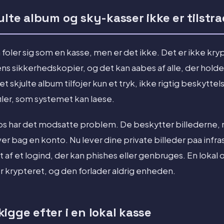
ulte album og sky-kasser ikke er tilstr
foler sig som en kasse, men er det ikke. Det er ikke kry
ns sikkerhedskopier, og det kan aabes af alle, der holde
t skjulte album tilfojer kun et tryk, ikke rigtig beskyttel
filer, som systemet kan laese.
 har det modsatte problem. De beskytter billederne, 
er bag en konto. Nu lever dine private billeder paa infras
 af et logind, der kan phishes eller genbruges. En lokal 
er krypteret, og den forlader aldrig enheden.
igge efter i en lokal kasse