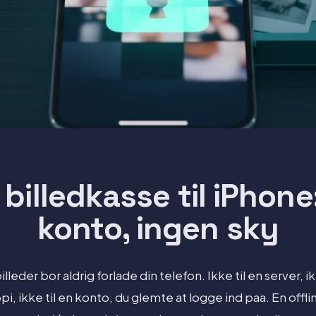
e billedkasse til iPhone
konto, ingen sky
lleder bor aldrig forlade din telefon. Ikke til en server, ik
i, ikke til en konto, du glemte at logge ind paa. En offli