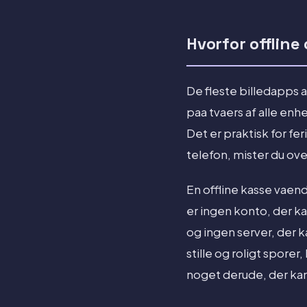
Hvorfor offline
De fleste billedapps a
paa tvaers af alle en
Det er praktisk for fer
telefon, mister du ov
En offline kasse vaen
er ingen konto, der ka
og ingen server, der k
stille og roligt spore
noget derude, der kan