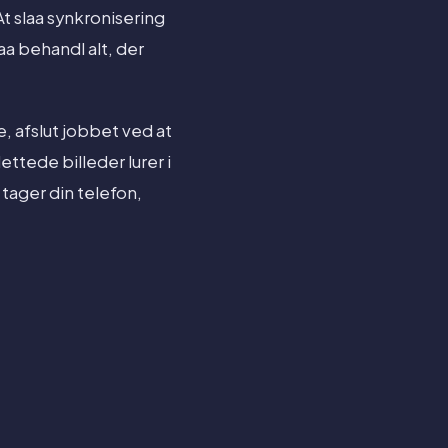
At slaa synkronisering
a behandl alt, der
e, afslut jobbet ved at
ettede billeder lurer i
 tager din telefon,