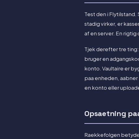
Test den i Flytilstand.
stadig virker, er kasse
af en server. En rigtig
Tjek derefter tre ting:
bruger en adgangskode
konto. Vaultaire er b
paa enheden, aabner 
en konto eller upload
Opsaetning paa
Raekkefolgen betyder 