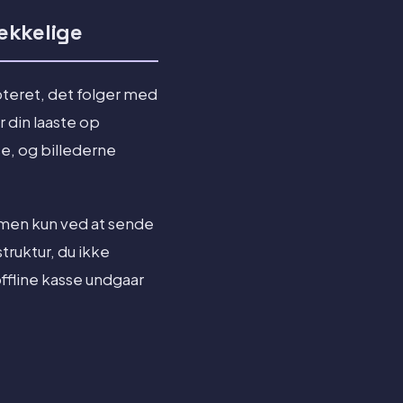
aekkelige
pteret, det folger med
r din laaste op
se, og billederne
men kun ved at sende
truktur, du ikke
offline kasse undgaar