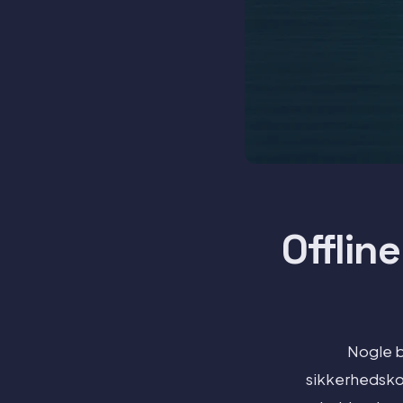
Offlin
Nogle bi
sikkerhedskop