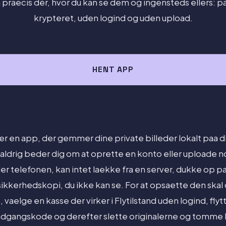
praecis dér, hvor du kan se dem og ingensteds ellers: 
krypteret, uden logind og uden upload.
HENT APP
 er en app, der gemmer dine private billeder lokalt paa 
drig beder dig om at oprette en konto eller uploade n
ader telefonen, kan intet laekke fra en server, dukke op
 sikkerhedskopi, du ikke kan se. For at opsaette den skal 
le, vaelge en kasse der virker i Flytilstand uden logind, flyt
adgangskode og derefter slette originalerne og tomme N