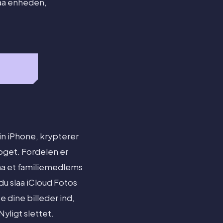
paa enheden,
din iPhone, krypterer
oget. Fordelen er
 paa et familiemedlems
du slaa iCloud Fotos
te dine billeder ind,
yligt slettet.