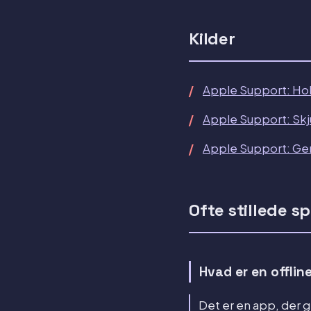
Kilder
Apple Support: Hold
Apple Support: Skju
Apple Support: Gen
Ofte stillede 
Hvad er en offlin
Det er en app, der 