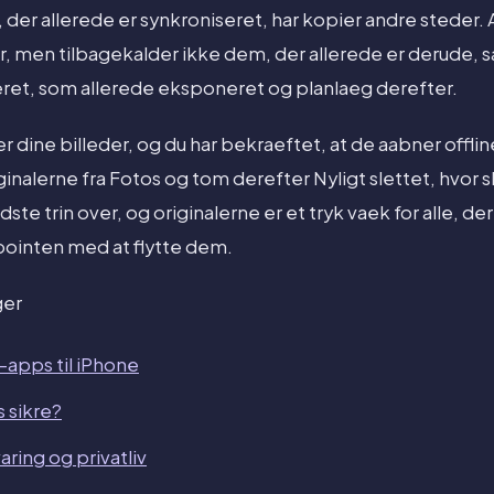
e, der allerede er synkroniseret, har kopier andre steder. 
, men tilbagekalder ikke dem, der allerede er derude, sa
seret, som allerede eksponeret og planlaeg derefter.
 dine billeder, og du har bekraeftet, at de aabner offlin
inalerne fra Fotos og tom derefter Nyligt slettet, hvor sl
ste trin over, og originalerne er et tryk vaek for alle, der
pointen med at flytte dem.
ger
-apps til iPhone
 sikre?
ring og privatliv