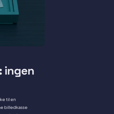
: ingen
ke til en
ne billedkasse