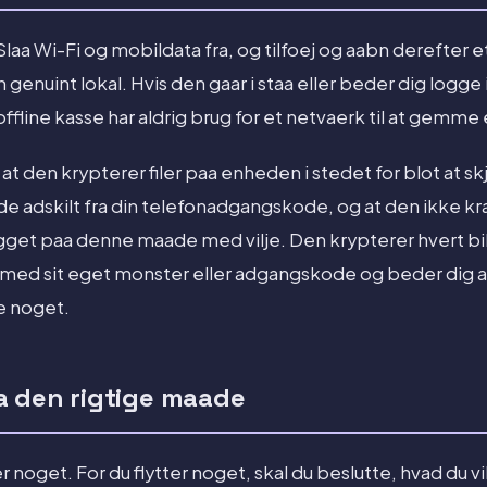
 Slaa Wi-Fi og mobildata fra, og tilfoej og aabn derefter et
n genuint lokal. Hvis den gaar i staa eller beder dig logg
 offline kasse har aldrig brug for et netvaerk til at gemme e
 at den krypterer filer paa enheden i stedet for blot at s
 adskilt fra din telefonadgangskode, og at den ikke kra
ygget paa denne maade med vilje. Den krypterer hvert 
med sit eget monster eller adgangskode og beder dig a
e noget.
 den rigtige maade
noget. For du flytter noget, skal du beslutte, hvad du v