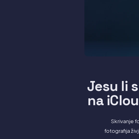
Jesu li 
na iClou
Skrivanje fo
fotografija ži