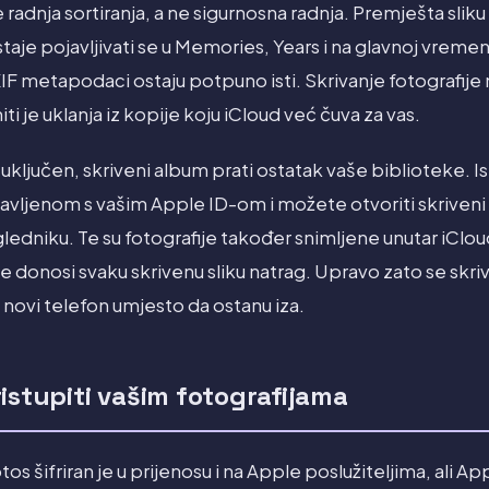
e radnja sortiranja, a ne sigurnosna radnja. Premješta slik
aje pojavljivati se u Memories, Years i na glavnoj vremensk
F metapodaci ostaju potpuno isti. Skrivanje fotografije n
 niti je uklanja iz kopije koju iCloud već čuva za vas.
uključen, skriveni album prati ostatak vaše biblioteke. Ist
javljenom s vašim Apple ID-om i možete otvoriti skriven
ledniku. Te su fotografije također snimljene unutar iClo
e donosi svaku skrivenu sliku natrag. Upravo zato se skri
ovi telefon umjesto da ostanu iza.
istupiti vašim fotografijama
s šifriran je u prijenosu i na Apple poslužiteljima, ali Ap