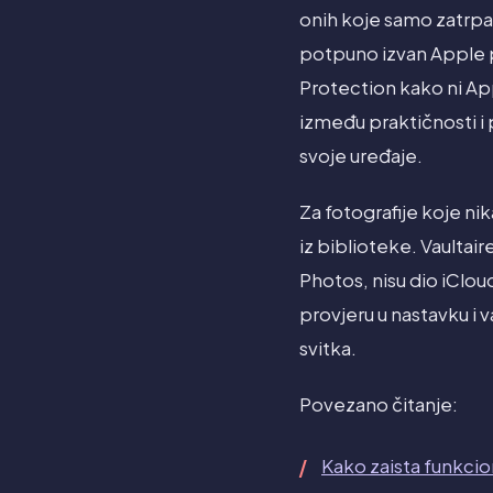
onih koje samo zatrpava
potpuno izvan Apple po
Protection kako ni App
između praktičnosti i 
svoje uređaje.
Za fotografije koje nika
iz biblioteke. Vaultair
Photos, nisu dio iClou
provjeru u nastavku i 
svitka.
Povezano čitanje:
Kako zaista funkcio