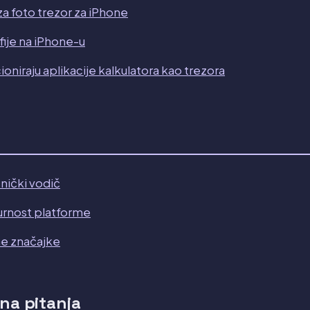
za foto trezor za iPhone
fije na iPhone-u
oniraju aplikacije kalkulatora kao trezora
nički vodič
urnost platforme
ne značajke
na pitanja