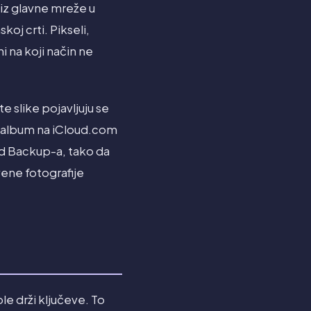
u iz glavne mreže u
oj crti. Pikseli,
i na koji način ne
e slike pojavljuju se
i album na iCloud.com
ud Backup-a, tako da
vene fotografije
ple drži ključeve. To