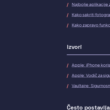
Najbolje aplikacije 
Kako sakriti fotogra
Kako zapravo funkci
Izvori
Apple: iPhone koris
Apple: Vodič za sig
Vaultaire: Sigurnos
Često postavlja