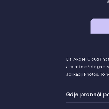
a
Da. Ako je iCloud Phot
album i možete ga otvo
aplikaciji Photos. To ne
Gdje pronaći p