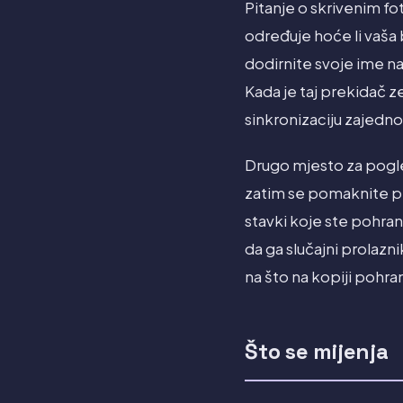
Pitanje o skrivenim fo
određuje hoće li vaša 
dodirnite svoje ime na
Kada je taj prekidač ze
sinkronizaciju zajedno
Drugo mjesto za pogled
zatim se pomaknite pre
stavki koje ste pohran
da ga slučajni prolazni
na što na kopiji pohra
Što se mijenja