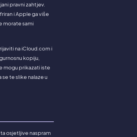
jani pravni zahtjev.
iran i Apple ga više
je morate sami
javiti na iCloud.com i
sigurnosnu kopiju,
 se mogu prikazati iste
se te slike nalaze u
sta osjetljive naspram