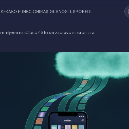
JKE
KAKO FUNKCIONIRA
SIGURNOST
USPOREDI
spremljene na iCloud? Što se zapravo sinkronizira