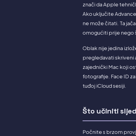
znači da Apple tehničk
Ako uključite Advance
ne može čitati. Ta ja
omogućiti prije nego š
Oblak nije jedina izlo
pregledavati skriveni a
zajednički Mac koji osta
fotografije. Face ID z
tuđoj iCloud sesiji.
Što učiniti slj
Počnite s brzom provje