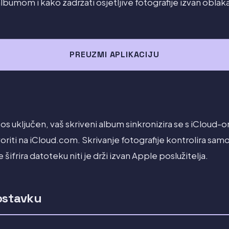
lbumom i kako zadržati osjetljive fotografije izvan oblak
PREUZMI APLIKACIJU
os uključen, vaš skriveni album sinkronizira se s iCloud-o
riti na iCloud.com. Skrivanje fotografije kontrolira samo 
 šifrira datoteku niti je drži izvan Apple poslužitelja.
ostavku