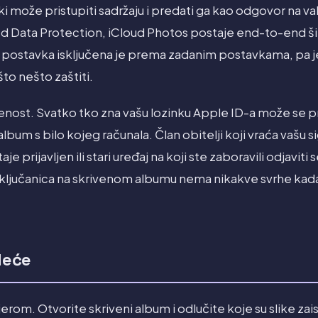
i može pristupiti sadržaju i predati ga kao odgovor na val
d Data Protection, iCloud Photos postaje end-to-end šifr
ča postavka isključena je prema zadanim postavkama, pa 
to nešto zaštiti.
ženost. Svatko tko zna vašu lozinku Apple ID-a može se pri
lbum s bilo kojeg računala. Član obitelji koji vraća vašu 
je prijavljen ili stari uređaj na koji ste zaboravili odjaviti
aključanica na skrivenom albumu nema nikakve svrhe kada 
edeće
rom. Otvorite skriveni album i odlučite koje su slike zai