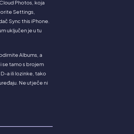
iCloud Photos, koja
orite Settings,
dač Sync this iPhone.
um uključen je u tu
odirnite Albums, a
zi se tamo s brojem
-a ili lozinke, tako
 uređaju. Ne utječe ni