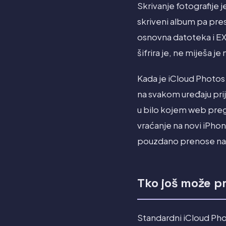
Skrivanje fotografije j
skriveni album pa prest
osnovna datoteka i EXI
šifrira je, ne miješa je
Kada je iCloud Photos 
na svakom uređaju pri
u bilo kojem web preg
vraćanje na novi iPhon
pouzdano prenose na n
Tko još može pr
Standardni iCloud Photo