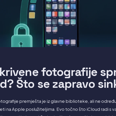
skrivene fotografije s
d? Što se zapravo sin
tografije premješta je iz glavne biblioteke, ali ne određu
vjeti na Apple poslužiteljima. Evo točno što iCloud radi s 