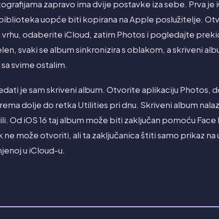
tografijama zapravo ima dvije postavke iza sebe. Prva je 
biblioteka uopće biti kopirana na Apple poslužitelje. Otv
 vrhu, odaberite iCloud, zatim Photos i pogledajte preki
len, svaki se album sinkronizira s oblakom, a skriveni alb
 sa svime ostalim.
ati je sam skriveni album. Otvorite aplikaciju Photos, d
ma dolje do retka Utilities pri dnu. Skriveni album nala
ili. Od iOS 16 taj album može biti zaključan pomoću Face ID
k ne može otvoriti, ali ta zaključanica štiti samo prikaz na
njenoj u iCloud-u.