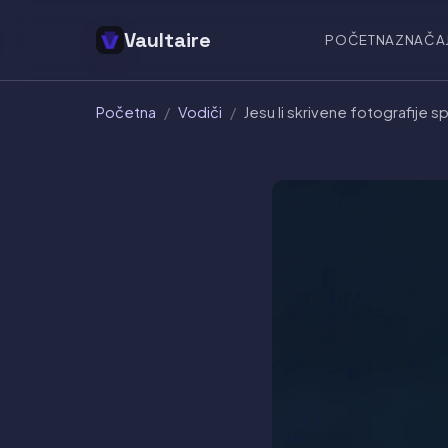
Vaultaire
POČETNA
ZNAČA
Početna
/
Vodiči
/
Jesu li skrivene fotografije 