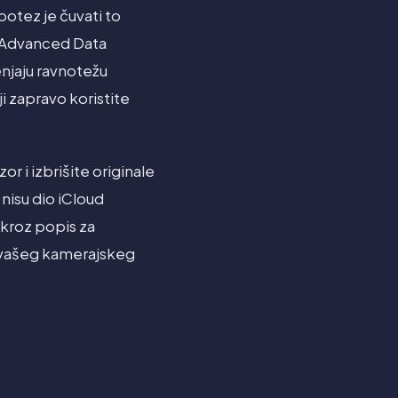
potez je čuvati to
i Advanced Data
enjaju ravnotežu
i zapravo koristite
or i izbrišite originale
 nisu dio iCloud
 kroz popis za
om vašeg kamerajskeg