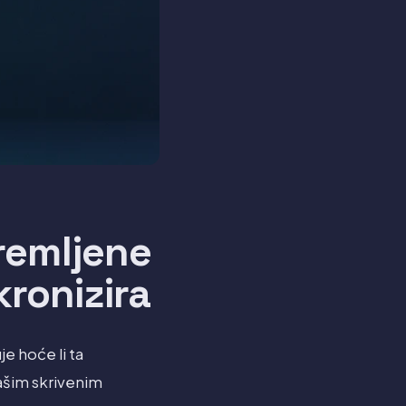
premljene
kronizira
je hoće li ta
vašim skrivenim