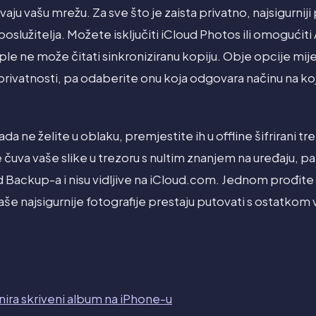
ju vašu mrežu. Za sve što je zaista privatno, najsigurniji 
služitelja. Možete isključiti iCloud Photos ili omogućit
le ne može čitati sinkroniziranu kopiju. Obje opcije mij
privatnosti, pa odaberite onu koja odgovara načinu na koj
da ne želite u oblaku, premjestite ih u offline šifrirani trez
e čuva vaše slike u trezoru s nultim znanjem na uređaju, pa
d Backup-a i nisu vidljive na iCloud.com. Jednom prođite
vaše najsigurnije fotografije prestaju putovati s ostatk
nira skriveni album na iPhone-u