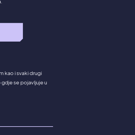
a.
m kao i svaki drugi
gdje se pojavljuje u