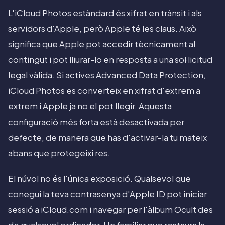
L'iCloud Photos estàndard és xifrat en trànsit i als
servidors d'Apple, però Apple té les claus. Això
significa que Apple pot accedir tècnicament al
contingut i pot lliurar-lo en resposta a una sol·licitud
legal vàlida. Si actives Advanced Data Protection,
iCloud Photos es converteix en xifrat d'extrem a
extrem i Apple ja no el pot llegir. Aquesta
configuració més forta està desactivada per
defecte, de manera que has d'activar-la tu mateix
abans que protegeixi res.
El núvol no és l'única exposició. Qualsevol que
conegui la teva contrasenya d'Apple ID pot iniciar
sessió a iCloud.com i navegar per l'àlbum Ocult des