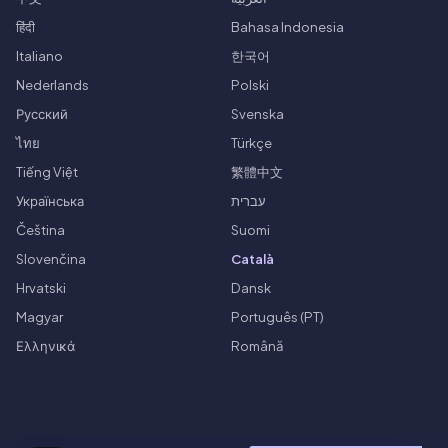
हिंदी
Bahasa Indonesia
Italiano
한국어
Nederlands
Polski
Русский
Svenska
ไทย
Türkçe
Tiếng Việt
繁體中文
Українська
עברית
Čeština
Suomi
Slovenčina
Català
Hrvatski
Dansk
Magyar
Português (PT)
Ελληνικά
Română