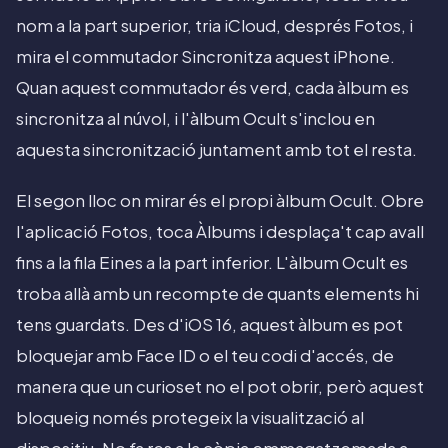
nom a la part superior, tria iCloud, després Fotos, i
mira el commutador Sincronitza aquest iPhone.
Quan aquest commutador és verd, cada àlbum es
sincronitza al núvol, i l'àlbum Ocult s'inclou en
aquesta sincronització juntament amb tot el resta.
El segon lloc on mirar és el propi àlbum Ocult. Obre
l'aplicació Fotos, toca Àlbums i desplaça't cap avall
fins a la fila Eines a la part inferior. L'àlbum Ocult es
troba allà amb un recompte de quants elements hi
tens guardats. Des d'iOS 16, aquest àlbum es pot
bloquejar amb Face ID o el teu codi d'accés, de
manera que un curioset no el pot obrir, però aquest
bloqueig només protegeix la visualització al