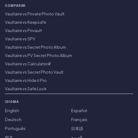
COMPARAR
Vaultaire vs Private Photo Vault
Vaultaire vs Keepsafe
Vaultaire vs Privault
Vaultaire vs SPV
Vaultaire vs Secret Photo Album
Vaultaire vs PV Secret Photo Album
Vaultaire vs Calculator#
Vaultaire vs Secret Photo Vault
Vaultaire vs Hide it Pro
Vaultaire vs Safe Lock
IDIOMA
English
Español
Deutsch
Français
Português
日本語
中文
العربية