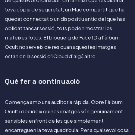
de qualsevol ordinador. Un familiar que restaura la
teva còpia de seguretat, un Mac compartit que ha
quedat connectat o un dispositiu antic del que has
oblidat tancar sessió, tots poden mostrar les
mateixes fotos. El bloqueig de Face ID a l'àlbum
Ocult no serveix de res quan aquestes imatges
estan en la sessió d'iCloud d'algú altre.
Què fer a continuació
Comença amb una auditoria ràpida. Obre l'àlbum
Ocult i decideix quines imatges són genuïnament
sensibles enfront de les que simplement
encarreguen la teva quadrícula. Per a qualsevol cosa