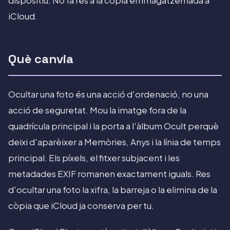
dispositiu. No fa res a la còpia emmagatzemada a
iCloud.
Què canvia
Ocultar una foto és una acció d'ordenació, no una
acció de seguretat. Mou la imatge fora de la
quadrícula principal i la porta a l'àlbum Ocult perquè
deixi d'aparèixer a Memòries, Anys i la línia de temps
principal. Els píxels, el fitxer subjacent i les
metadades EXIF romanen exactament iguals. Res
d'ocultar una foto la xifra, la barreja o la elimina de la
còpia que iCloud ja conserva per tu.