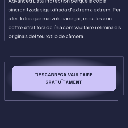
Advanced Data Protection perquè la còpia
sincronitzada sigui xifrada d'extrem a extrem. Per
a les fotos que mai vols carregar, mou-les a un
coffre xifrat fora de línia com Vaultaire i elimina els
originals del teu rotllo de càmera.
DESCARREGA VAULTAIRE
GRATUÏTAMENT