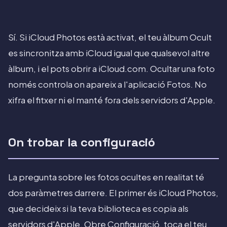
Sí. Si iCloud Photos està activat, el teu àlbum Ocult
es sincronitza amb iCloud igual que qualsevol altre
àlbum, i el pots obrir a iCloud.com. Ocultar una foto
només controla on apareix a l'aplicació Fotos. No
xifra el fitxer ni el manté fora dels servidors d'Apple.
On trobar la configuració
La pregunta sobre les fotos ocultes en realitat té
dos paràmetres darrere. El primer és iCloud Photos,
que decideix si la teva biblioteca es copia als
servidors d'Apple. Obre Configuració, toca el teu