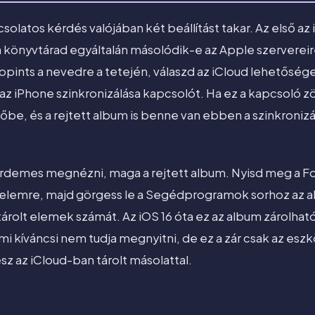
csolatos kérdés valójában két beállítást takar. Az első a
 könyvtárad egyáltalán másolódik-e az Apple szervereir
ppints a nevedre a tetején, válaszd az iCloud lehetőség
z iPhone szinkronizálása kapcsolót. Ha ez a kapcsoló z
lhőbe, és a rejtett album is benne van ebben a szinkroni
érdemes megnézni, maga a rejtett album. Nyisd meg a Fo
lemre, majd görgess le a Segédprogramok sorhoz az alj
 tárolt elemek számát. Az iOS 16 óta ez az album zárolhat
almi kíváncsi nem tudja megnyitni, de ez a zár csak az es
sz az iCloud-ban tárolt másolattal.