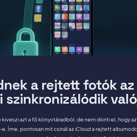
ek a rejtett fotók az
i szinkronizálódik val
e kiveszi azt a fő könyvtáradból, de nem dönti el, hogy az
-e. Íme, pontosan mit csinál az iCloud a rejtett albumod