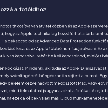
hozzá a fotóidhoz
otos titkosítva van átvitel közben és az Apple szerverei
nti, hogy az Apple technikailag hozzáférhet a tartalomhoz
. Ha bekapcsolod az Advanced Data Protection funkciót
osítású lesz, és az Apple többé nem tudja olvasni. Ez az
t ki van kapcsolva, tehát be kell kapcsolnod, mielőtt 
en kockázat. Mindenki, aki tudja az Apple ID jelszavadat
mely számítógépről böngészheti a rejtett albumot. Egy
g, egy bejelentkezve hagyott megosztott Mac, vagy egy r
kezni, mind felmutathatja ugyanazokat a fotókat. A rejtet
inál, ha ezek a képek valaki más iCloud munkamenetébe