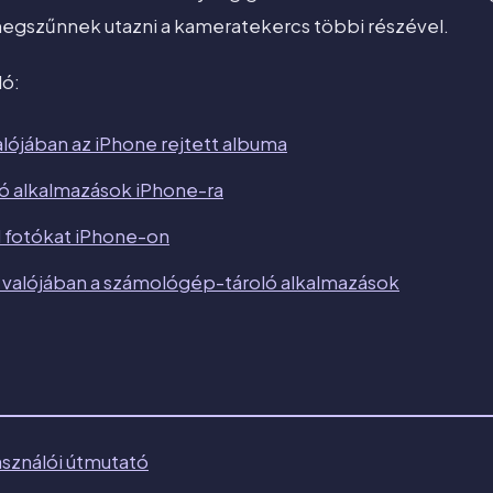
megszűnnek utazni a kameratekercs többi részével.
ló:
ójában az iPhone rejtett albuma
ló alkalmazások iPhone-ra
l fotókat iPhone-on
alójában a számológép-tároló alkalmazások
asználói útmutató