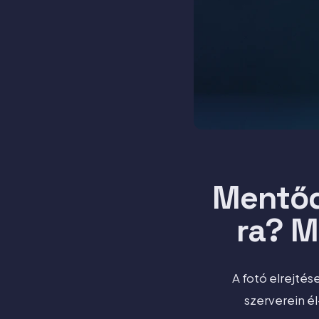
Mentődn
ra? M
A fotó elrejtés
szerverein él