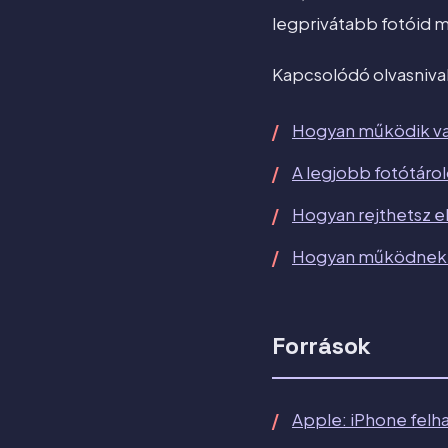
legprivátabb fotóid 
Kapcsolódó olvasniva
Hogyan működik val
A legjobb fotótáro
Hogyan rejthetsz e
Hogyan működnek v
Források
Apple: iPhone felh