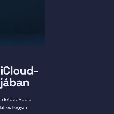
 iCloud-
ójában
 a fotó az Apple
dal, és hogyan