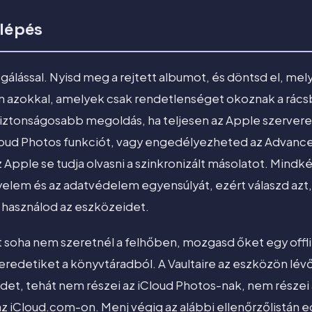
 lépés
sgálással. Nyisd meg a rejtett albumot, és döntsd el, me
azokkal, amelyek csak rendetlenséget okoznak a rács
biztonságosabb megoldás, ha teljesen az Apple szerverein
loud Photos funkciót, vagy engedélyezheted az Advanc
 Apple se tudja olvasni a szinkronizált másolatot. Mindk
elem és az adatvédelem egyensúlyát, ezért válaszd azt, a
használod az eszközeidet.
 soha nem szeretnél a felhőben, mozgasd őket egy offlin
z eredetiket a könyvtáradból. A Vaultaire az eszközön l
idet, tehát nem részei az iCloud Photos-nak, nem részei
z iCloud.com-on. Menj végig az alábbi ellenőrzőlistán eg