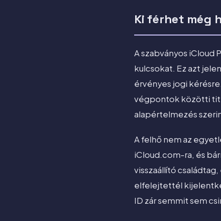
Ki férhet még 
A szabványos iCloud Ph
kulcsokat. Ez azt jele
érvényes jogi kérésre
végpontok közötti titk
alapértelmezés szerin
A felhő nem az egyetl
iCloud.com-ra, és bár
visszaállító családta
elfelejtettél kijelent
ID zár semmit sem cs