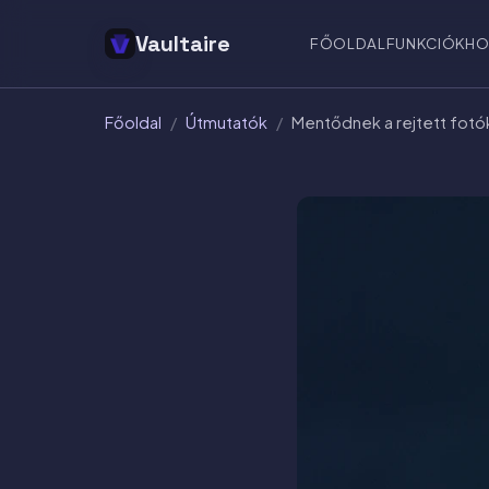
Vaultaire
FŐOLDAL
FUNKCIÓK
HO
Főoldal
/
Útmutatók
/
Mentődnek a rejtett fotók