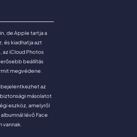
n, de Apple tartja a
, és kiadhatja azt
, az iCloud Photos
 erősebb beállítás
bármit megvédene.
, bejelentkezhet az
 biztonsági másolatot
égi eszköz, amelyről
t albumnál lévő Face
n vannak.