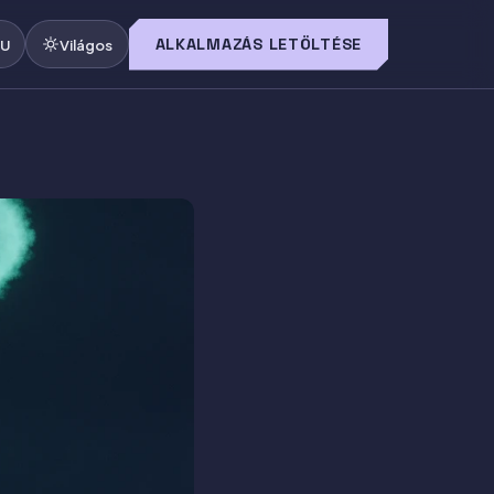
ALKALMAZÁS LETÖLTÉSE
U
Világos