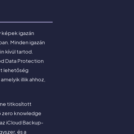
ly képek igazán
ban. Minden igazán
 kívül tartod.
ed Data Protection
ét lehetőség
melyik illik ahhoz,
e titkosított
évő zero knowledge
 az iCloud Backup-
yszer, és a