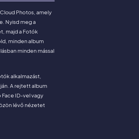
z iCloud Photos, amely
e. Nyisd meg a
et, majd a Fotók
öld, minden album
zálásban minden mással
tók alkalmazást,
án. A rejtett album
ó Face ID-vel vagy
zközön lévő nézetet