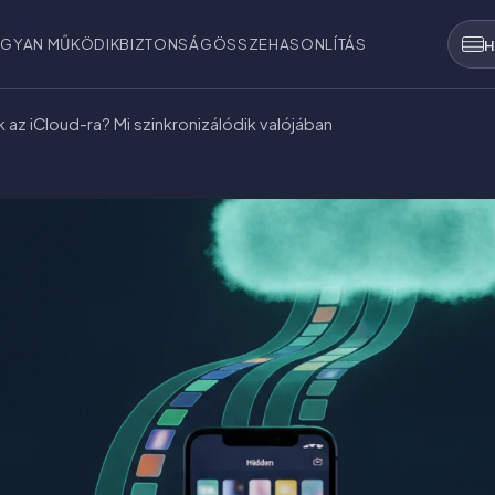
GYAN MŰKÖDIK
BIZTONSÁG
ÖSSZEHASONLÍTÁS
H
 az iCloud-ra? Mi szinkronizálódik valójában