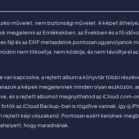
zési művelet, nem biztonsági művelet. A képet áthelyezi 
ik megjelenni az Emlékekben, az Években és a fő idővo
s fájl és az EXIF metaadatok pontosan ugyanolyanok ma
don nem titkosítja, nem kódolja, és nem távolítja el az i
e van kapcsolva, a rejtett album a könyvtár többi részév
yanazok a képek megjelennek minden olyan eszközön, a
ve, és a rejtett albumot megnyithatod az iCloud.com-o
otók az iCloud Backup-ban is rögzítve vannak, így új iP
n rejtett kép visszakerül. Pontosan ezért kerülnek megbí
a ahelyett, hogy maradnának.