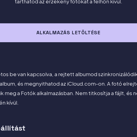
tarthatod az érzékeny fotókat a felhőn kívül.
ALKALMAZÁS LETÖLTÉSE
tos be van kapcsolva, a rejtett albumod szinkronizálódik
lbum, és megnyithatod az iCloud.com-on. A fotó elrejt
ik meg a Fotók alkalmazásban. Nem titkosítja a fájlt, és 
n kívül.
állítást