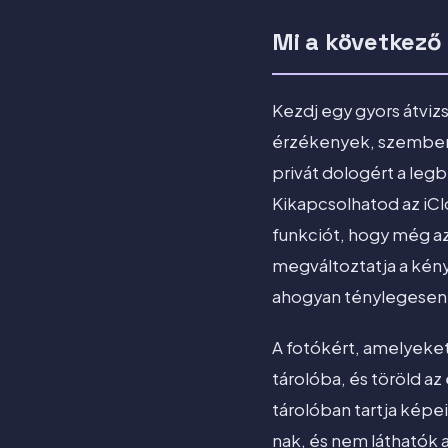
Mi a következő
Kezdj egy gyors átviz
érzékenyek, szemben 
privát dologért a leg
Kikapcsolhatod az iC
funkciót, hogy még az
megváltoztatja a kény
ahogyan ténylegesen 
A fotókért, amelyeket
tárolóba, és töröld a
tárolóban tartja képe
nak, és nem láthatók a