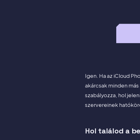
Igen. Ha az iCloud Pho
akárcsak minden más a
szabályozza, hol jelen
szervereinek hatóköré
Hol találod a be