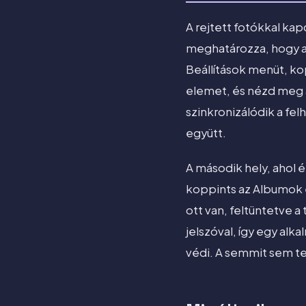
A rejtett fotókkal kap
meghatározza, hogy a
Beállítások menüt, ko
elemet, és nézd meg a
szinkronizálódik a fe
együtt.
A második hely, ahol 
koppints az Albumok e
ott van, feltüntetve a
jelszóval, így egy alk
védi. A semmit sem te