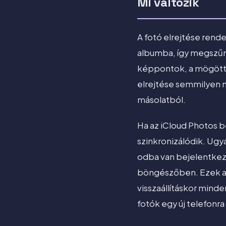
Mi változik
A fotó elrejtése rende
albumba, így megszűn
képpontok, a mögötte
elrejtése semmilyen mó
másolatból.
Ha az iCloud Photos b
szinkronizálódik. Ug
odba van bejelentkez
böngészőben. Ezek a f
visszaállításkor minde
fotók egy új telefonr