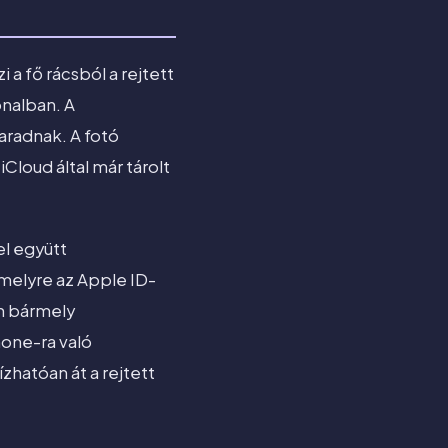
a fő rácsból a rejtett
nalban. A
radnak. A fotó
Cloud által már tárolt
el együtt
melyre az Apple ID-
n bármely
hone-ra való
zhatóan át a rejtett