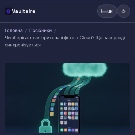
Vaultaire
UK
Головна
/
Посібники
/
Чи зберігаються приховані фото в iCloud? Що насправді
синхронізується