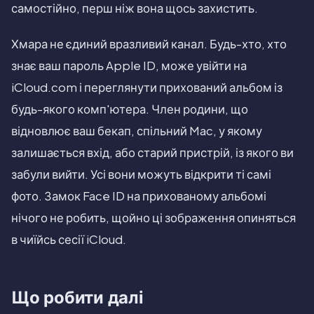
самостійно, перш ніж вона щось захистить.
Хмара не єдиний вразливий канал. Будь-хто, хто
знає ваш пароль Apple ID, може увійти на
iCloud.com і переглянути прихований альбом із
будь-якого комп'ютера. Член родини, що
відновлює ваш бекап, спільний Mac, у якому
залишається вхід, або старий пристрій, із якого ви
забули вийти. Усі вони можуть відкрити ті самі
фото. Замок Face ID на прихованому альбомі
нічого не робить, щойно ці зображення опиняться
в чиїйсь сесії iCloud.
Що робити далі