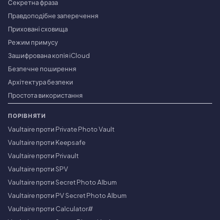
Секретна фраза
Правдоподібне заперечення
Приховані сховища
Режим примусу
Зашифрована копія iCloud
Безпечне поширення
Архітектура безпеки
Простота використання
ПОРІВНЯТИ
Vaultaire проти Private Photo Vault
Vaultaire проти Keepsafe
Vaultaire проти Privault
Vaultaire проти SPV
Vaultaire проти Secret Photo Album
Vaultaire проти PV Secret Photo Album
Vaultaire проти Calculator#