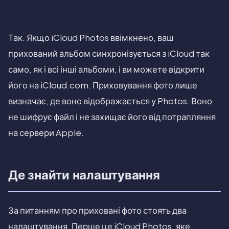
Так. Якщо iCloud Photos ввімкнено, ваш
прихований альбом синхронізується з iCloud так
само, як і всі інші альбоми, і ви можете відкрити
його на iCloud.com. Приховування фото лише
визначає, де воно відображається у Photos. Воно
не шифрує файл і не захищає його від потрапляння
на сервери Apple.
Де знайти налаштування
За питанням про приховані фото стоять два
налаштування. Перше це iCloud Photos, яке