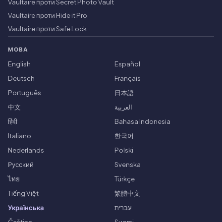
Vaultaire проти Secret Photo Vault
Vaultaire проти Hide it Pro
Vaultaire проти Safe Lock
МОВА
English
Español
Deutsch
Français
Português
日本語
中文
العربية
हिंदी
Bahasa Indonesia
Italiano
한국어
Nederlands
Polski
Русский
Svenska
ไทย
Türkçe
Tiếng Việt
繁體中文
Українська
עברית
Čeština
Suomi