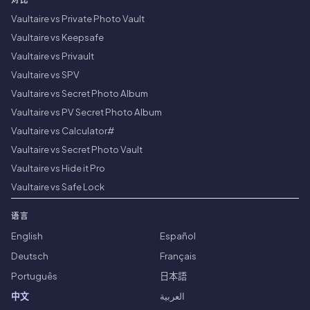
对比
Vaultaire vs Private Photo Vault
Vaultaire vs Keepsafe
Vaultaire vs Privault
Vaultaire vs SPV
Vaultaire vs Secret Photo Album
Vaultaire vs PV Secret Photo Album
Vaultaire vs Calculator#
Vaultaire vs Secret Photo Vault
Vaultaire vs Hide it Pro
Vaultaire vs Safe Lock
语言
English
Español
Deutsch
Français
Português
日本語
中文
العربية