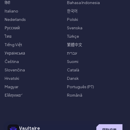
हिंदी
Bahasa Indonesia
Italiano
한국어
Nederlands
Polski
Русский
Svenska
ไทย
Türkçe
Tiếng Việt
繁體中文
Українська
עברית
Čeština
Suomi
Slovenčina
Català
Hrvatski
Dansk
Magyar
Português (PT)
Ελληνικά
Română
Vaultaire