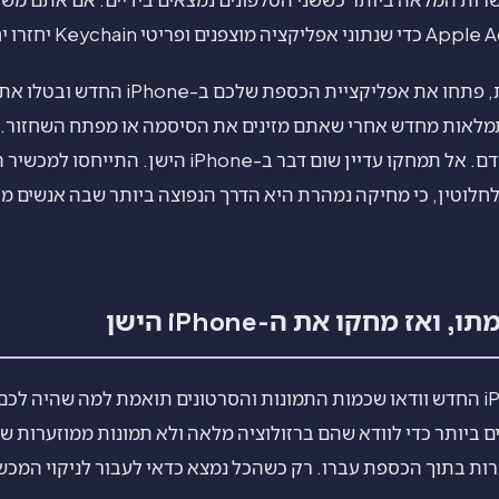
לאחר שההגדרה מסתיימת, פתחו את אפליקציית ה
תמלאות מחדש אחרי שאתם מזינים את הסיסמה או מפתח השחזור. 
את העותקים שייצאתם קודם. אל תמחקו עדיין שום דבר ב-e
לוטין, כי מחיקה נמהרת היא הדרך הנפוצה ביותר שבה אנשים מ
אז מחקו את ה-iPhone הישן
עברו על הכספת ב-iPhone החדש וודאו שכמות התמונות והסרטונים תואמת למה שהי
 ביותר כדי לוודא שהם ברזולוציה מלאה ולא תמונות ממוזערות שב
רות בתוך הכספת עברו. רק כשהכל נמצא כדאי לעבור לניקוי המכשי