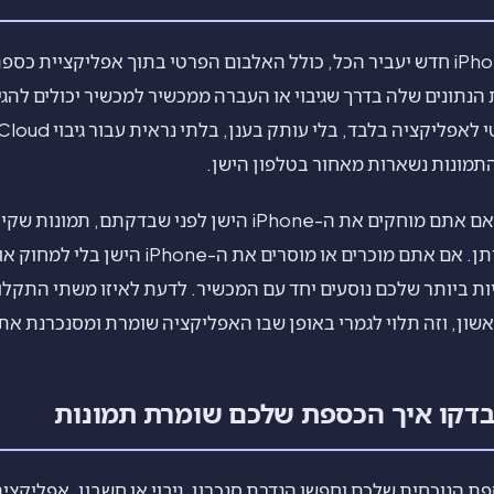
רוב האנשים מניחים ש-iPhone חדש יעביר הכל, כולל האלבום הפרטי בתוך אפליקציית כ
נתונים שלה בדרך שגיבוי או העברה ממכשיר למכשיר יכולים להג
תמונות נשארות מאחור בטלפון הישן.
הסיכון פועל בשני כיוונים. אם אתם מוחקים את ה-iPhone הישן לפני 
נעלמות בלי דרך לשחזר אותן. אם אתם מוכרים או מוס
ת ביותר שלכם נוסעים יחד עם המכשיר. לדעת לאיזו משתי התק
שון, וזה תלוי לגמרי באופן שבו האפליקציה שומרת ומסנכרנת את
בדקו איך הכספת שלכם שומרת תמונות
ת הנוכחית שלכם וחפשו הגדרת סנכרון, גיבוי או חשבון. אפליק