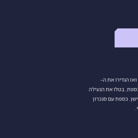
הכספת, ואז הגדירו את ה-
 מחדש את אפליקציית הכספת, בטלו את הנעילה
ה הקיימת שלכם, ודאו שכל תמונה מוסתרת הגיעה, ורק אז מחקו את ה-iPhone הישן. כספת עם סנכרון
.