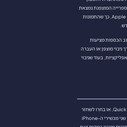
צה תשחזר את התמונות שלכם ב-iPhone החדש, כי הספרייה המוצפנת נמצאת
בענן ורק הסיסמה שלכם יכולה לפתוח אותה. Vaultaire משתמשת במודל הזה עם Apple CloudKit, כך שהתמונות
וב הכספות מציעות
גיבוי מוצפן או העברה
על חלק מנתוני האפליקציות, בעוד שגיבוי
הפעילו את ה-iPhone החדש וכשמתבקשים, החזיקו אותו קרוב לישן כדי להשתמש ב-Quick Start, או בחרו לשחזר
מגיבוי iCloud או מחשב. העברת Quick Start מעתיקה אפליקציות ונתונים שלהן ישירות בין שני מכשירי ה-iPhone
זרים מגיבוי במקום זאת,