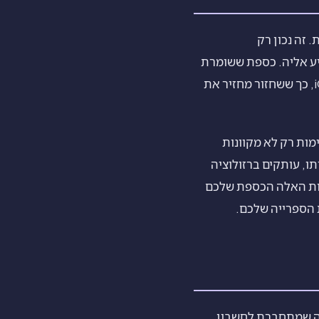
ספת. זה נכון רק
יע אליה. כספת ששומרת
תמונות במיכל מקומי ופרטי לאפליקציה בלבד, בלי עותק בענן, בלתי נראית עבור גיבוי iCloud, כך ששחזור מחזיר את
שבדקתם, תמונות שקיימות רק לא מקוונות
רים את ה-iPhone הישן בלי למחוק אותו, עותקים ברזולוציה
לות האלה הכספת שלכם
 הספרייה שלכם.
ציה שמתחברת לחשבון