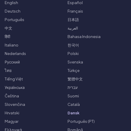
English
Español
Deutsch
Français
Português
日本語
中文
العربية
हिंदी
Bahasa Indonesia
Italiano
한국어
Nederlands
Polski
Русский
Svenska
ไทย
Türkçe
Tiếng Việt
繁體中文
Українська
עברית
Čeština
Suomi
Slovenčina
Català
Hrvatski
Dansk
Magyar
Português (PT)
Ελληνικά
Română