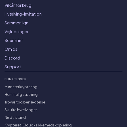
Vilkår for brug
Hvælving-invitation
Sammenlign
Vejledninger
Scenarier
Om os
Discord
Support
FUNKTIONER
Mønsterkryptering
Hemmelig sætning
Troværdig benægtelse
Skjulte hvælvinger
Nødtilstand
Krypteret iCloud-sikkerhedskopiering