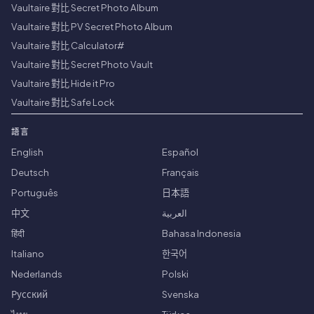
Vaultaire 對比 Secret Photo Album
Vaultaire 對比 PV Secret Photo Album
Vaultaire 對比 Calculator#
Vaultaire 對比 Secret Photo Vault
Vaultaire 對比 Hide it Pro
Vaultaire 對比 Safe Lock
語言
English
Español
Deutsch
Français
Português
日本語
中文
العربية
हिंदी
Bahasa Indonesia
Italiano
한국어
Nederlands
Polski
Русский
Svenska