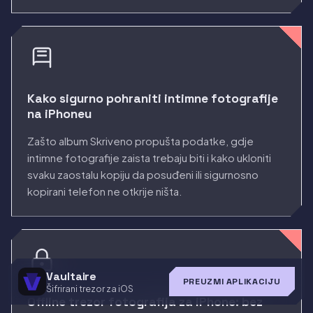
Kako sigurno pohraniti intimne fotografije
na iPhoneu
Zašto album Skriveno propušta podatke, gdje
intimne fotografije zaista trebaju biti i kako ukloniti
svaku zaostalu kopiju da posuđeni ili sigurnosno
kopirani telefon ne otkrije ništa.
Vaultaire
PREUZMI APLIKACIJU
Šifrirani trezor za iOS
Offline trezor fotografija za iPhone: bez