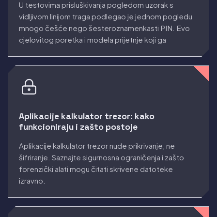
U testovima prisluškivanja pogledom uzorak s
vidljivom linijom traga podlegao je jednom pogledu
mnogo češće nego šesteroznamenkasti PIN. Evo
cjelovitog poretka i modela prijetnje koji ga
preokreće.
Aplikacije kalkulator trezor: kako
funkcioniraju i zašto postoje
Aplikacije kalkulator trezor nude prikrivanje, ne
šifriranje. Saznajte sigurnosna ograničenja i zašto
forenzički alati mogu čitati skrivene datoteke
izravno.