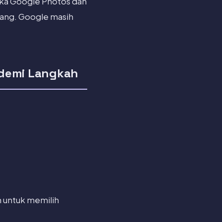
uka Google Photos dan
gang. Google masih
 demi Langkah
 untuk memilih