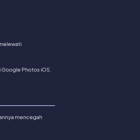
 melewati
asi Google Photos iOS.
asannya mencegah