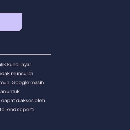
ik kunci layar
tidak muncul di
amun, Google masih
an untuk
k dapat diakses oleh
-to-end seperti