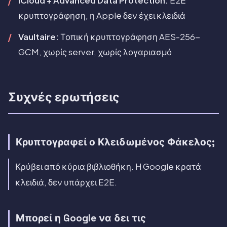
iCloud + Advanced Data Protection:
E2E
κρυπτογράφηση, η Apple δεν έχει κλειδιά
Vaultaire:
Τοπική κρυπτογράφηση AES-256-
GCM, χωρίς server, χωρίς λογαριασμό
Συχνές ερωτήσεις
Κρυπτογραφεί ο Κλειδωμένος Φάκελος;
Κρύβει από κύρια βιβλιοθήκη. Η Google κρατά
κλειδιά, δεν υπάρχει E2E.
Μπορεί η Google να δει τις