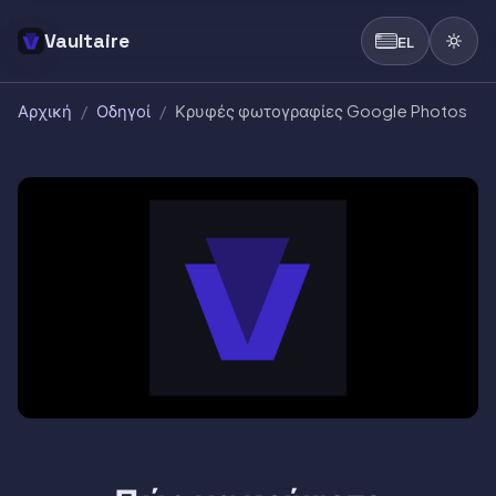
Vaultaire
EL
Αρχική
/
Οδηγοί
/
Κρυφές φωτογραφίες Google Photos