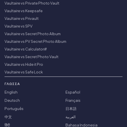
Vaultaire vs Private Photo Vault
Vaultaire vs Keepsafe
Vaultaire vs Privault
Vaultaire vs SPV
Vaultaire vs Secret Photo Album
Vaultaire vs PV Secret Photo Album
Vaultaire vs Calculator#
Vaultaire vs Secret Photo Vault
Vaultaire vs Hide it Pro
Vaultaire vs Safe Lock
ΓΛΏΣΣΑ
English
Español
Deutsch
Français
Português
日本語
中文
العربية
हिंदी
Bahasa Indonesia