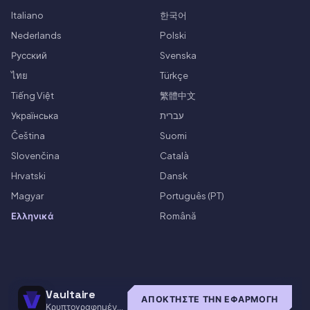
Italiano
한국어
Nederlands
Polski
Русский
Svenska
ไทย
Türkçe
Tiếng Việt
繁體中文
Українська
עברית
Čeština
Suomi
Slovenčina
Català
Hrvatski
Dansk
Magyar
Português (PT)
Ελληνικά
Română
Vaultaire
ΑΠΟΚΤΉΣΤΕ ΤΗΝ ΕΦΑΡΜΟΓΉ
Κρυπτογραφημένο