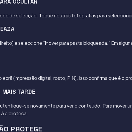
PARA OCULTAR
odo de selecção. Toque noutras fotografias para seleccionar
UEADA
ireito) e seleccione "Mover para pasta bloqueada." Em algun
rã (impressão digital, rosto, PIN). Isso confirma que é o pro
 MAIS TARDE
. Autentique-se novamente para ver o conteúdo. Para mover uma
à biblioteca.
NÃO PROTEGE