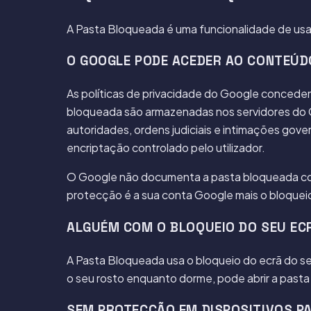
A Pasta Bloqueada é uma funcionalidade de usab
O GOOGLE PODE ACEDER AO CONTEÚD
As políticas de privacidade do Google concedem
bloqueada são armazenadas nos servidores do G
autoridades, ordens judiciais e intimações gov
encriptação controlado pelo utilizador.
O Google não documenta a pasta bloqueada com
protecção é a sua conta Google mais o bloquei
ALGUÉM COM O BLOQUEIO DO SEU EC
A Pasta Bloqueada usa o bloqueio do ecrã do se
o seu rosto enquanto dorme, pode abrir a pas
SEM PROTECÇÃO EM DISPOSITIVOS P