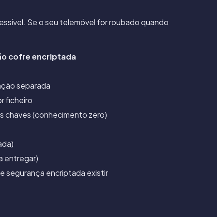
cessível. Se o seu telemóvel for roubado quando
ão cofre encriptada
ação separada
ficheiro
as chaves (conhecimento zero)
ada)
a entregar)
e segurança encriptada existir