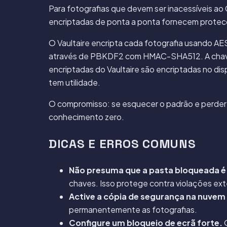
Para fotografias que devem ser inacessíveis ao
encriptadas de ponta a ponta fornecem prote
O
Vaultaire
encripta cada fotografia usando A
através de PBKDF2 com HMAC-SHA512. A chave d
encriptadas do Vaultaire são encriptadas no di
tem utilidade.
O compromisso: se esquecer o padrão e perder a
conhecimento zero.
DICAS E ERROS COMUNS
Não presuma que a pasta bloqueada é 
chaves. Isso protege contra violações ext
Active a cópia de segurança na nuvem
permanentemente as fotografias.
Configure um bloqueio de ecrã forte.
O