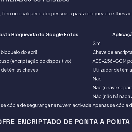
o, filho ou qualquer outra pessoa, a pasta bloqueada é-lhes a
asta Bloqueada do Google Fotos
Aplicaç
Sim
bloqueio do ecrã
Chave de encript
uso (encriptação do dispositivo)
AES-256-GCM por 
 detém as chaves
Utilizador detém 
Não
Não (chave separ
Não (não há nada 
se cópia de segurança na nuvem activada
Apenas se cópia d
OFRE ENCRIPTADO DE PONTA A PONTA