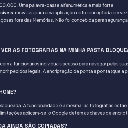
00.000. Uma palavra-passe alfanumérica é mais forte.
síveis
, mova-as para uma
aplicação cofre encriptada
em vez 
çosas fora das Memórias. Não foi concebida para segurança
 VER AS FOTOGRAFIAS NA MINHA PASTA BLOQU
ecem a funcionários individuais acesso para navegar pelas su
ir pedidos legais. A encriptação de ponta a ponta (que a pa
PHONE?
oqueada. A funcionalidade é a mesma: as fotografias estão oc
s limitações aplicam-se, o Google detém as chaves de encr
DA AINDA SÃO COPIADAS?