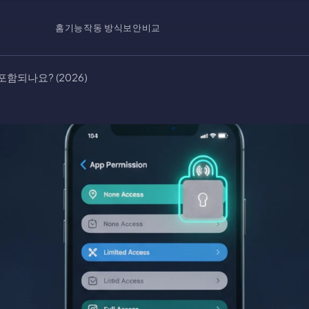
홈
기능
작동 방식
보안
비교
함되나요? (2026)