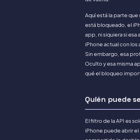
Aquí está la parte qu
está bloqueado, el iP
app, ni siquiera si es
iPhone actual con los
Sin embargo, esa pro
Oculto y esa misma ap
qué el bloqueo import
Quién puede se
El filtro de la API es 
iPhone puede abrir el