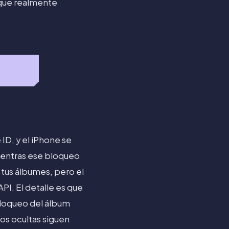
 que realmente
ID, y el iPhone se
mientras ese bloqueo
y tus álbumes, pero el
PI. El detalle es que
bloqueo del álbum
os ocultas siguen