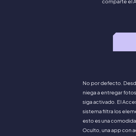
comparte el A
No por defecto. Desde
niega a entregar fotos
siga activado. El Acce
sistema filtra los ele
esto es una comodidad
Oculto, una app con a