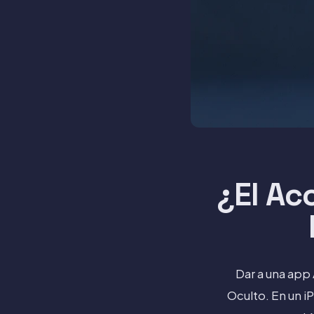
¿El Ac
Dar a una app 
Oculto. En un i