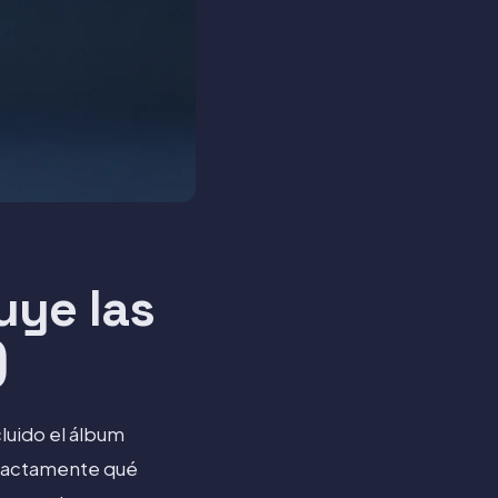
uye las
)
luido el álbum
 exactamente qué