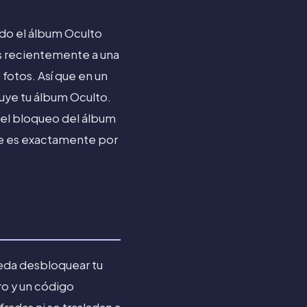
ndo el álbum Oculto
os recientemente a una
 fotos. Así que en un
uye tu álbum Oculto.
el bloqueo del álbum
ue es exactamente por
pueda desbloquear tu
ro y un código