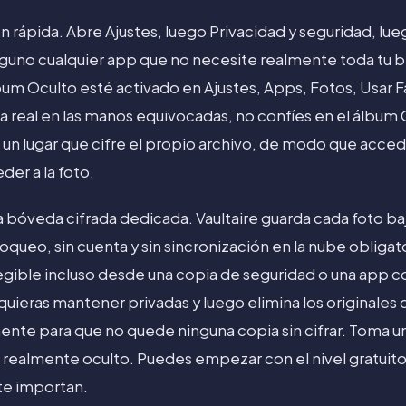
rápida. Abre Ajustes, luego Privacidad y seguridad, lue
guno cualquier app que no necesite realmente toda tu b
um Oculto esté activado en Ajustes, Apps, Fotos, Usar Fa
 real en las manos equivocadas, no confíes en el álbum 
 un lugar que cifre el propio archivo, de modo que acced
er a la foto.
a bóveda cifrada dedicada. Vaultaire guarda cada foto ba
oqueo, sin cuenta y sin sincronización en la nube obliga
gible incluso desde una copia de seguridad o una app c
quieras mantener privadas y luego elimina los originales 
nte para que no quede ninguna copia sin cifrar. Toma un
 realmente oculto. Puedes empezar con el nivel gratuito y
te importan.