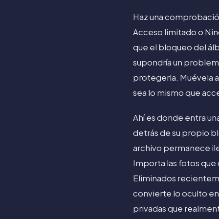
Haz una comprobación 
Acceso limitado o Nin
que el bloqueo del álb
supondría un problema
protegerla. Muévela a
sea lo mismo que acced
Ahí es donde entra un
detrás de su propio bl
archivo permanece ile
Importa las fotos que 
Eliminados recienteme
convierte lo oculto en
privadas que realmen