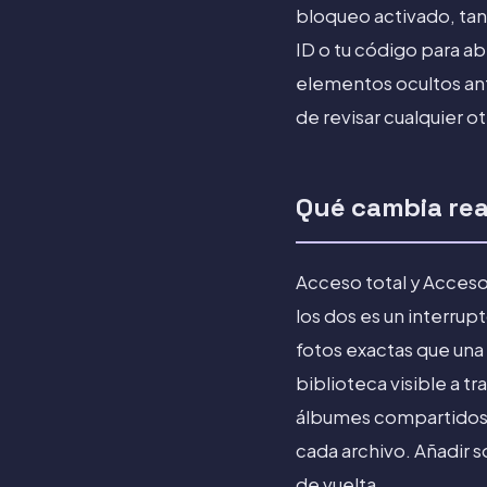
bloqueo activado, ta
ID o tu código para ab
elementos ocultos ante
de revisar cualquier ot
Qué cambia re
Acceso total y Acceso
los dos es un interrup
fotos exactas que una
biblioteca visible a t
álbumes compartidos d
cada archivo. Añadir 
de vuelta.