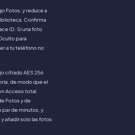
go Fotos, y reduce a
iblioteca. Confirma
ce ID. Si una foto
Oculto para
er a tu teléfono no
jo cifrado AES 256
toria, de modo que el
on Acceso total.
de Fotos y de
 par de minutos, y
 añadir solo las fotos