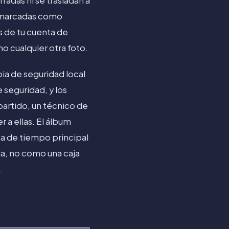
radas ni se trasladan a
o marcadas como
os de tu cuenta de
 cualquier otra foto.
pia de seguridad local
 seguridad, y los
partido, un técnico de
a ellas. El álbum
ea de tiempo principal
da, no como una caja
.