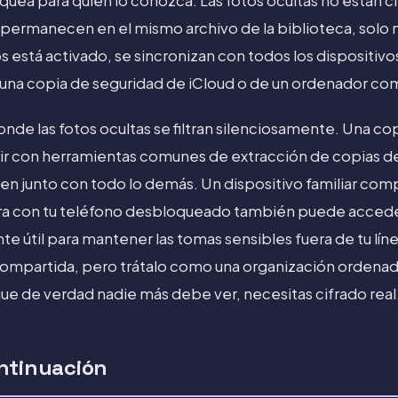
ea para quien lo conozca. Las fotos ocultas no están cif
; permanecen en el mismo archivo de la biblioteca, sol
os está activado, se sincronizan con todos los dispositiv
una copia de seguridad de iCloud o de un ordenador como
nde las fotos ocultas se filtran silenciosamente. Una co
brir con herramientas comunes de extracción de copias de
en junto con todo lo demás. Un dispositivo familiar com
ra con tu teléfono desbloqueado también puede acceder 
e útil para mantener las tomas sensibles fuera de tu lín
a compartida, pero trátalo como una organización ordena
 que de verdad nadie más debe ver, necesitas cifrado real
ntinuación