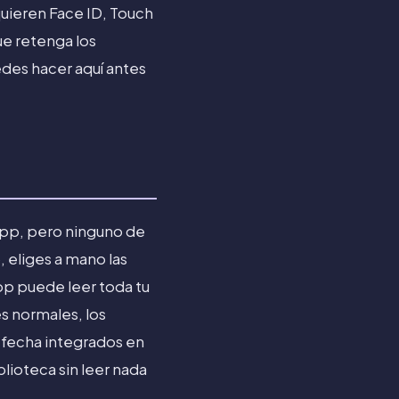
uieren Face ID, Touch
ue retenga los
edes hacer aquí antes
app, pero ninguno de
, eliges a mano las
pp puede leer toda tu
es normales, los
 fecha integrados en
lioteca sin leer nada