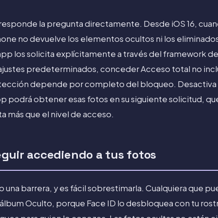
e responde la pregunta directamente. Desde iOS 16, cua
hone no devuelve los elementos ocultos ni los eliminad
a app los solicita explícitamente a través del framework de
 ajustes predeterminados, conceder Acceso total no incl
tección depende por completo del bloqueo. Desactiva 
p podrá obtener esas fotos en su siguiente solicitud, q
a más que el nivel de acceso.
guir accediendo a tus fotos
solo una barrera, y es fácil sobrestimarla. Cualquiera que 
 álbum Oculto, porque Face ID lo desbloquea con tu rost