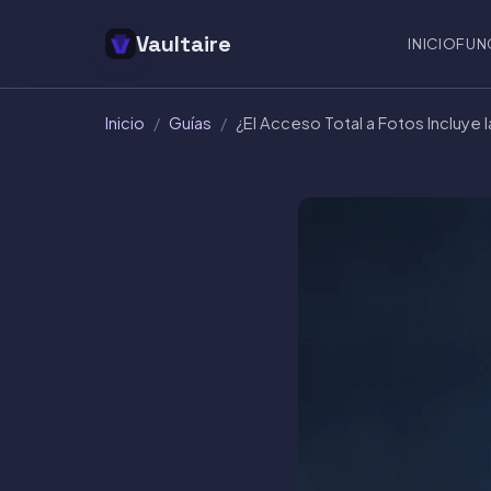
Vaultaire
INICIO
FUN
Inicio
/
Guías
/
¿El Acceso Total a Fotos Incluye 