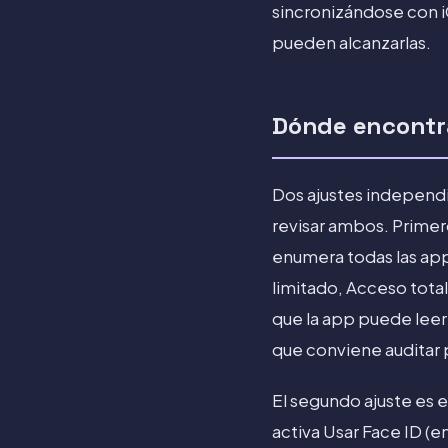
sincronizándose con i
pueden alcanzarlas.
Dónde encontra
Dos ajustes independi
revisar ambos. Primero
enumera todas las apps
limitado, Acceso total
que la app puede leer 
que conviene auditar 
El segundo ajuste es 
activa Usar Face ID (e