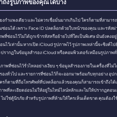
าถึงรูปภาพของคุณได้บ้าง
พียงกำแพงเดียว และไม่ควรเชื่อมั่นมากเกินไป ใครก็ตามที่สามา
้มซ่อนได้ เพราะ Face ID ปลดล็อกด้วยใบหน้าของคุณ และรหัสผ่าน
ภาพที่ซ่อนไว้ไม่ได้ถูกเข้ารหัสหรือย้ายไปที่ใดเป็นพิเศษ มันยังคงอย
่อนไว้เท่านั้น หากเปิด iCloud รูปภาพไว้ รูปภาพเหล่านี้จะซิงค์ไ
รากฏในข้อมูลสำรอง iCloud หรือคอมพิวเตอร์เหมือนรูปภาพทั
ูปภาพที่ซ่อนไว้รั่วไหลอย่างเงียบ ๆ ข้อมูลสำรองภายในเครื่องที่ไม
ำรองทั่วไป และรายการที่ซ่อนไว้ก็จะออกมาพร้อมกับทุกอย่าง อุปกร
รก็ตามที่ถือโทรศัพท์ที่ปลดล็อกแล้วของคุณก็สามารถเข้าถึงได้เช่
าพที่ละเอียดอ่อนไม่ให้อยู่ในไทม์ไลน์หลักและไม่ให้ปรากฏตอน
ไม่ใช่ตู้นิรภัย สำหรับรูปภาพที่ห้ามให้ใครเห็นเด็ดขาด คุณต้องใช