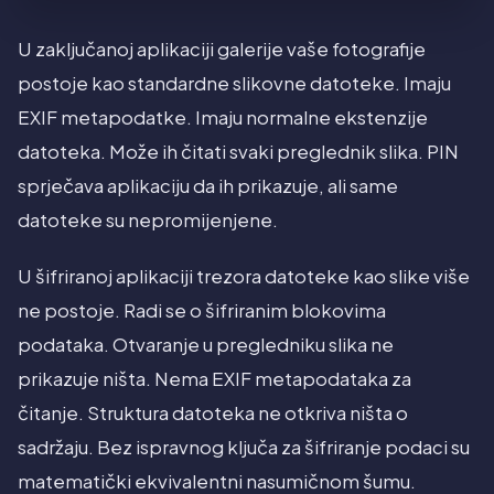
U zaključanoj aplikaciji galerije vaše fotografije
postoje kao standardne slikovne datoteke. Imaju
EXIF metapodatke. Imaju normalne ekstenzije
datoteka. Može ih čitati svaki preglednik slika. PIN
sprječava aplikaciju da ih prikazuje, ali same
datoteke su nepromijenjene.
U šifriranoj aplikaciji trezora datoteke kao slike više
ne postoje. Radi se o šifriranim blokovima
podataka. Otvaranje u pregledniku slika ne
prikazuje ništa. Nema EXIF metapodataka za
čitanje. Struktura datoteka ne otkriva ništa o
sadržaju. Bez ispravnog ključa za šifriranje podaci su
matematički ekvivalentni nasumičnom šumu.