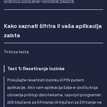
uvjerljivo poricanje
i
skrivene trezore
.
Kako saznati šifrira li vaša aplikacija
zaista
Tri brza testa:
Test 1: Resetiranje lozinke
Pokušajte resetirati lozinku ili PIN putem
aplikacije. Ako vam aplikacija šalje e-poštu koja
obnavlja pristup datotekama, razvojni programer
drži ključeve za šifriranje (ili ključevi za šifriranje ne