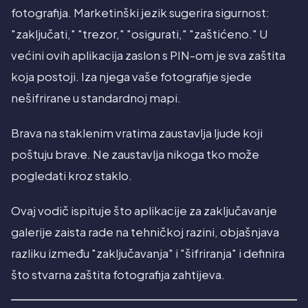
fotografija. Marketinški jezik sugerira sigurnost:
"zaključati," "trezor," "osigurati," "zaštićeno." U
većini ovih aplikacija zaslon s PIN-om je sva zaštita
koja postoji. Iza njega vaše fotografije sjede
nešifrirane u standardnoj mapi.
Brava na staklenim vratima zaustavlja ljude koji
poštuju brave. Ne zaustavlja nikoga tko može
pogledati kroz staklo.
Ovaj vodič ispituje što aplikacije za zaključavanje
galerije zaista rade na tehničkoj razini, objašnjava
razliku između "zaključavanja" i "šifriranja" i definira
što stvarna zaštita fotografija zahtijeva.