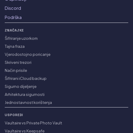
Discord
Podrška
ZNAČAJKE
Šifriranje uzorkom
Tajna fraza
Vjerodostojno poricanje
Skriveni trezori
Način prisile
Šifrirani iCloud backup
Sigurno dijeljenje
Arhitektura sigurnosti
Jednostavnost korištenja
USPOREDI
Vaultaire vs Private Photo Vault
Vaultaire vs Keepsafe