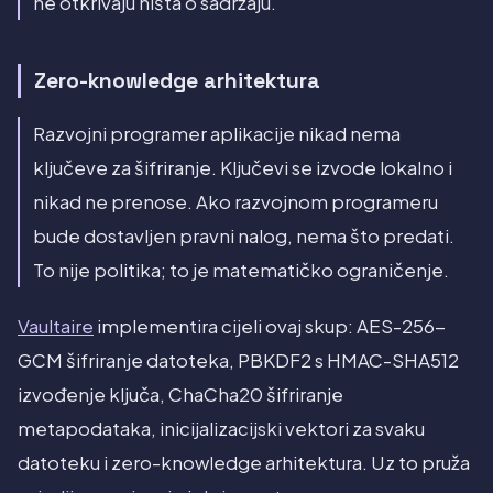
ne otkrivaju ništa o sadržaju.
Zero-knowledge arhitektura
Razvojni programer aplikacije nikad nema
ključeve za šifriranje. Ključevi se izvode lokalno i
nikad ne prenose. Ako razvojnom programeru
bude dostavljen pravni nalog, nema što predati.
To nije politika; to je matematičko ograničenje.
Vaultaire
implementira cijeli ovaj skup: AES-256-
GCM šifriranje datoteka, PBKDF2 s HMAC-SHA512
izvođenje ključa, ChaCha20 šifriranje
metapodataka, inicijalizacijski vektori za svaku
datoteku i zero-knowledge arhitektura. Uz to pruža