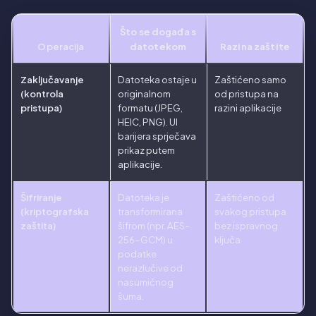
Što se događa s
Operacija
datotekom
Razina zaštite
Zaključavanje
Datoteka ostaje u
Zaštićeno samo
(kontrola
originalnom
od pristupa na
pristupa)
formatu (JPEG,
razini aplikacije
HEIC, PNG). UI
barijera sprječava
prikaz putem
aplikacije.
Šifriranje
Datoteka je
Zaštićeno od
(kriptografska
transformirana
svakog pristupa
zaštita)
šifrom (npr. AES-
bez ispravnog
256-GCM) u
ključa
podatke
nerazlučive od
nasumičnog
šuma.