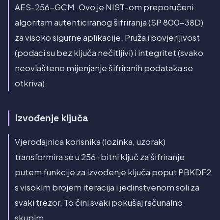
AES-256-GCM. Ovo je NIST-om preporučeni
algoritam autenticiranog šifriranja (SP 800-38D)
za visoko sigurne aplikacije. Pruža i povjerljivost
(podaci su bez ključa nečitljivi) i integritet (svako
neovlašteno mijenjanje šifriranih podataka se
otkriva).
Izvođenje ključa
Vjerodajnica korisnika (lozinka, uzorak)
transformira se u 256-bitni ključ za šifriranje
putem funkcije za izvođenje ključa poput PBKDF2
s visokim brojem iteracija i jedinstvenom soli za
svaki trezor. To čini svaki pokušaj računalno
skupim.