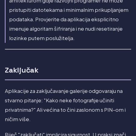
arhitekturom gdje razvojni programer ne može
pristupiti datotekama i minimalnim prikupljanjem
podataka. Provjerite da aplikacija eksplicitno
imenuje algoritam šifriranja i ne nudi resetiranje
lozinke putem poslužitelja.
Zaključak
Aplikacije za zaključavanje galerije odgovaraju na
stvarno pitanje: "Kako neke fotografije učiniti
privatnima?" Ali većina to čini zaslonom s PIN-om i
ničim više.
Riječ "zaključati" implicira sigurnost. U praksi znači