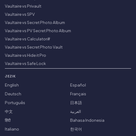
Vaultaire vs Privault
Vaultaire vs SPV
Vaultaire vs Secret Photo Album
Vaultaire vs PV Secret Photo Album
Vaultaire vs Calculator#
Vaultaire vs Secret Photo Vault
Vaultaire vs Hide it Pro
Vaultaire vs Safe Lock
JEZIK
English
Español
Deutsch
Français
Português
日本語
中文
العربية
हिंदी
Bahasa Indonesia
Italiano
한국어