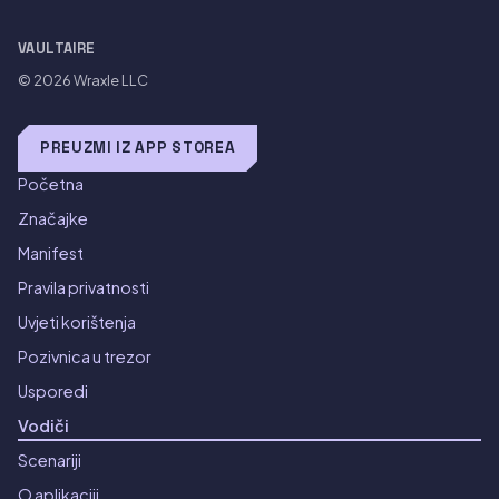
VAULTAIRE
© 2026
Wraxle LLC
PREUZMI IZ APP STOREA
Početna
Značajke
Manifest
Pravila privatnosti
Uvjeti korištenja
Pozivnica u trezor
Usporedi
Vodiči
Scenariji
O aplikaciji